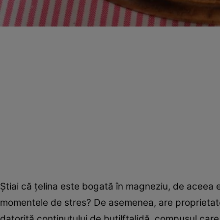
Ştiai că ţelina este bogată în magneziu, de aceea es
momentele de stres? De asemenea, are proprietatea
datorită conţinutului de butilftalidă, compusul care 