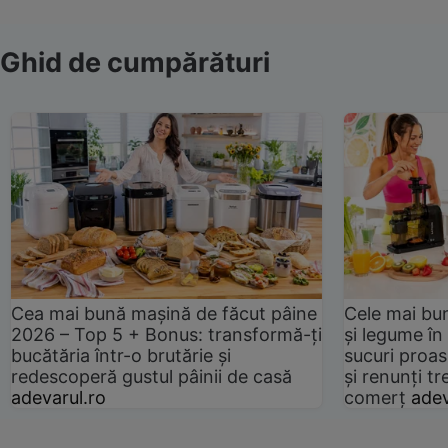
Ghid de cumpărături
Cea mai bună mașină de făcut pâine
Cele mai bu
2026 – Top 5 + Bonus: transformă-ți
și legume în
bucătăria într-o brutărie și
sucuri proas
redescoperă gustul pâinii de casă
și renunți tr
adevarul.ro
comerț
adev