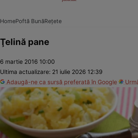
Home
Poftă Bună
Rețete
Ţelină pane
6 martie 2016 10:00
Ultima actualizare:
21 iulie 2026 12:39
Adaugă-ne ca sursă preferată în Google
Urmă