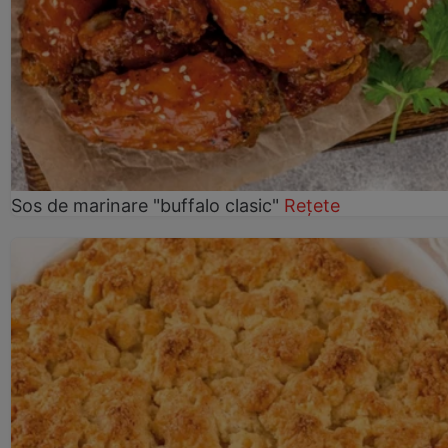
Sos de marinare "buffalo clasic"
Rețete