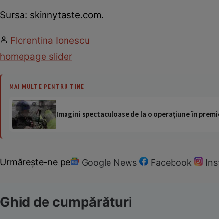
Sursa: skinnytaste.com.
Florentina Ionescu
homepage slider
MAI MULTE PENTRU TINE
Imagini spectaculoase de la o operațiune în premie
Urmărește-ne pe
Google News
Facebook
In
Ghid de cumpărături