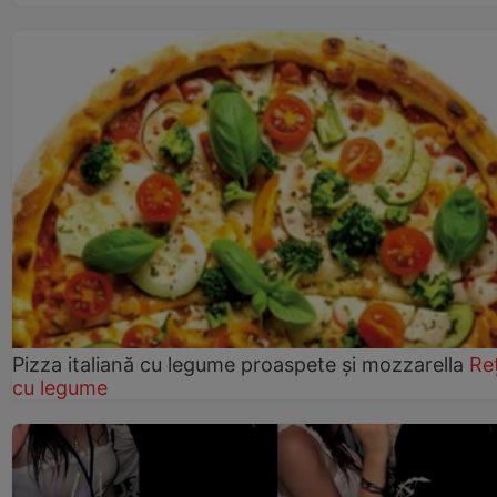
Pizza italiană cu legume proaspete și mozzarella
Re
cu legume