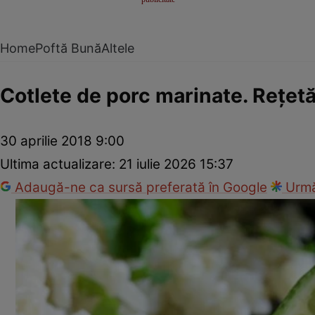
Home
Poftă Bună
Altele
Cotlete de porc marinate. Reţetă
30 aprilie 2018 9:00
Ultima actualizare:
21 iulie 2026 15:37
Adaugă-ne ca sursă preferată în Google
Urmă