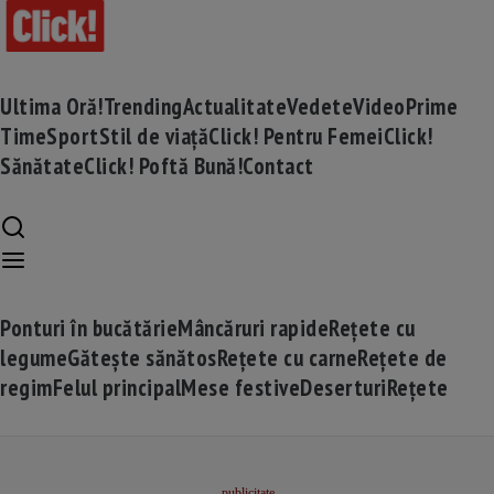
Ultima Oră!
Trending
Actualitate
Vedete
Video
Prime
Time
Sport
Stil de viață
Click! Pentru Femei
Click!
Sănătate
Click! Poftă Bună!
Contact
Ponturi în bucătărie
Mâncăruri rapide
Rețete cu
legume
Gătește sănătos
Rețete cu carne
Rețete de
regim
Felul principal
Mese festive
Deserturi
Rețete