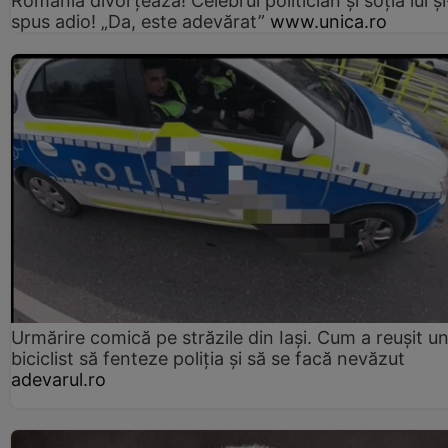
România divorțează! Celebrul politician și soția lui ș
spus adio! „Da, este adevărat”
www.unica.ro
Urmărire comică pe străzile din Iași. Cum a reușit u
biciclist să fenteze poliția și să se facă nevăzut
adevarul.ro