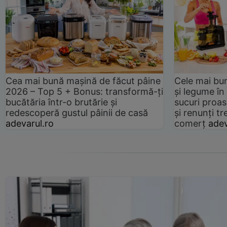
Cea mai bună mașină de făcut pâine
Cele mai bu
2026 – Top 5 + Bonus: transformă-ți
și legume în
bucătăria într-o brutărie și
sucuri proas
redescoperă gustul pâinii de casă
și renunți tr
adevarul.ro
comerț
adev