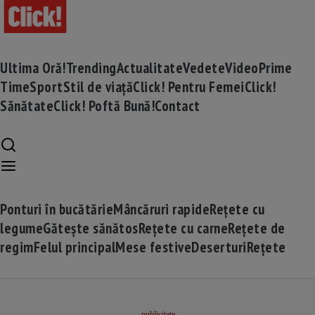
Ultima Oră!
Trending
Actualitate
Vedete
Video
Prime
Time
Sport
Stil de viață
Click! Pentru Femei
Click!
Sănătate
Click! Poftă Bună!
Contact
Ponturi în bucătărie
Mâncăruri rapide
Rețete cu
legume
Gătește sănătos
Rețete cu carne
Rețete de
regim
Felul principal
Mese festive
Deserturi
Rețete