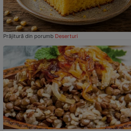
Prăjitură din porumb
Deserturi