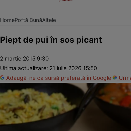
Home
Poftă Bună
Altele
Piept de pui în sos picant
2 martie 2015 9:30
Ultima actualizare:
21 iulie 2026 15:50
Adaugă-ne ca sursă preferată în Google
Urmă