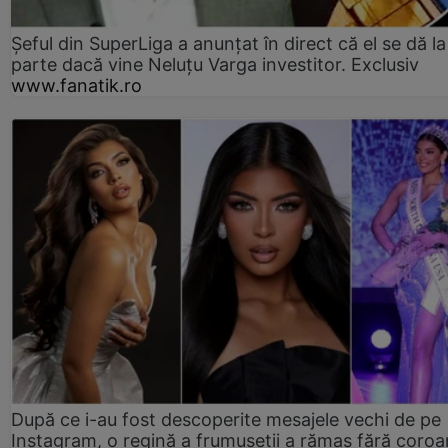
Șeful din SuperLiga a anunțat în direct că el se dă la
parte dacă vine Neluțu Varga investitor. Exclusiv
www.fanatik.ro
După ce i-au fost descoperite mesajele vechi de pe
Instagram, o regină a frumuseții a rămas fără coro