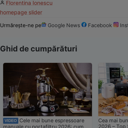
Florentina Ionescu
homepage slider
Urmărește-ne pe
Google News
Facebook
In
Ghid de cumpărături
Cele mai bune espressoare
Cea mai bun
VIDEO
2026 – Top 
manuale cu portafiltru 2026: cum