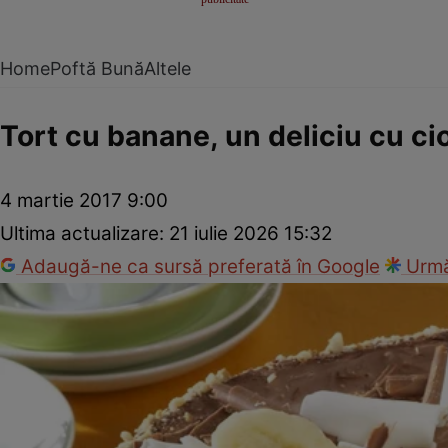
Home
Poftă Bună
Altele
Tort cu banane, un deliciu cu ci
4 martie 2017 9:00
Ultima actualizare:
21 iulie 2026 15:32
Adaugă-ne ca sursă preferată în Google
Urmă