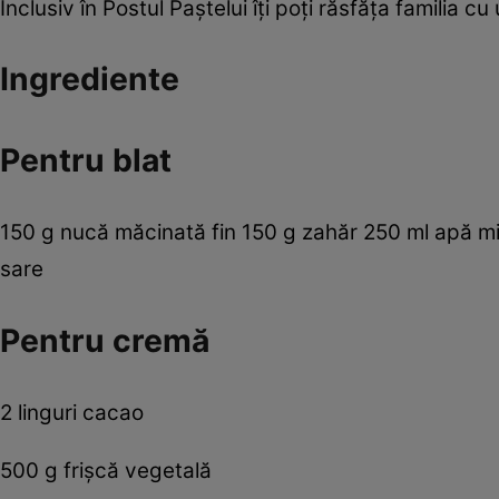
Inclusiv în Postul Paştelui îţi poţi răsfăţa familia c
Ingrediente
Pentru blat
150 g nucă măcinată fin 150 g zahăr 250 ml apă mine
sare
Pentru cremă
2 linguri cacao
500 g frişcă vegetală