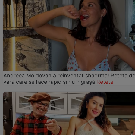
Andreea Moldovan a reinventat shaorma! Rețeta d
vară care se face rapid și nu îngrașă
Rețete