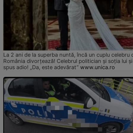
La 2 ani de la superba nuntă, încă un cuplu celebru 
România divorțează! Celebrul politician și soția lui ș
spus adio! „Da, este adevărat”
www.unica.ro