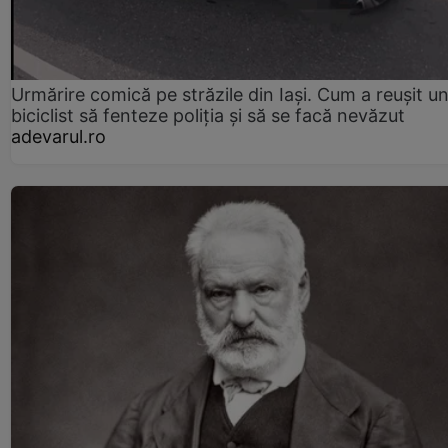
Urmărire comică pe străzile din Iași. Cum a reușit u
biciclist să fenteze poliția și să se facă nevăzut
adevarul.ro