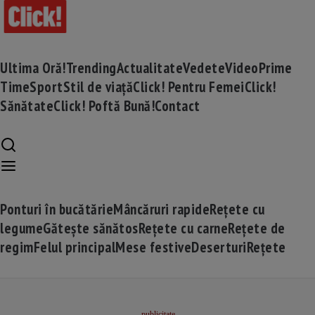
Ultima Oră!
Trending
Actualitate
Vedete
Video
Prime
Time
Sport
Stil de viață
Click! Pentru Femei
Click!
Sănătate
Click! Poftă Bună!
Contact
Ponturi în bucătărie
Mâncăruri rapide
Rețete cu
legume
Gătește sănătos
Rețete cu carne
Rețete de
regim
Felul principal
Mese festive
Deserturi
Rețete