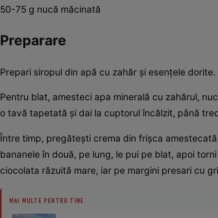
50-75 g nucă măcinată
Preparare
Prepari siropul din apă cu zahăr şi esenţele dorite.
Pentru blat, amesteci apa minerală cu zahărul, nuca
o tavă tapetată şi dai la cuptorul încălzit, până trec
Între timp, pregăteşti crema din frişca amestecată
bananele în două, pe lung, le pui pe blat, apoi torni
ciocolata răzuită mare, iar pe margini presari cu g
MAI MULTE PENTRU TINE