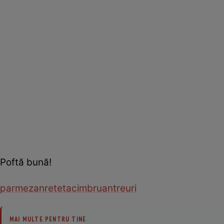
Poftă bună!
parmezan
reteta
cimbru
antreuri
MAI MULTE PENTRU TINE