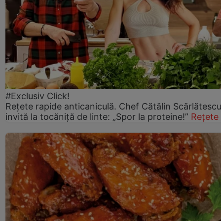
#Exclusiv Click!
Rețete rapide anticaniculă. Chef Cătălin Scărlătesc
invită la tocăniță de linte: „Spor la proteine!”
Rețete