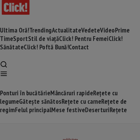
Ultima Oră!
Trending
Actualitate
Vedete
Video
Prime
Time
Sport
Stil de viață
Click! Pentru Femei
Click!
Sănătate
Click! Poftă Bună!
Contact
Ponturi în bucătărie
Mâncăruri rapide
Rețete cu
legume
Gătește sănătos
Rețete cu carne
Rețete de
regim
Felul principal
Mese festive
Deserturi
Rețete