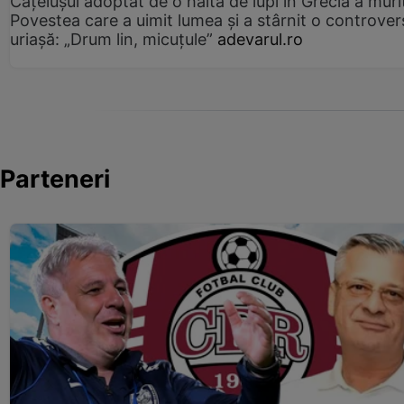
Cățelușul adoptat de o haită de lupi în Grecia a muri
Povestea care a uimit lumea și a stârnit o controver
uriașă: „Drum lin, micuțule”
adevarul.ro
Parteneri