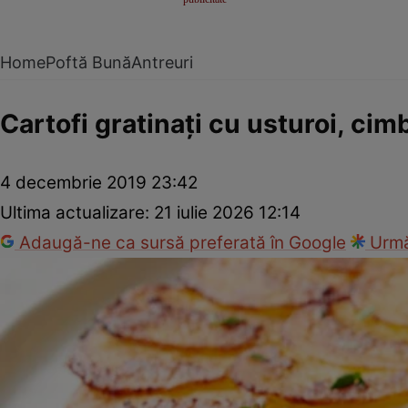
Home
Poftă Bună
Antreuri
Cartofi gratinaţi cu usturoi, ci
4 decembrie 2019 23:42
Ultima actualizare:
21 iulie 2026 12:14
Adaugă-ne ca sursă preferată în Google
Urmă