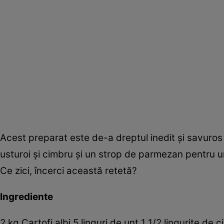
Acest preparat este de-a dreptul inedit şi savuros în 
usturoi şi cimbru şi un strop de parmezan pentru u
Ce zici, încerci această retetă?
Ingrediente
2 kg Cartofi albi 5 linguri de unt 1 1/2 linguriţe de