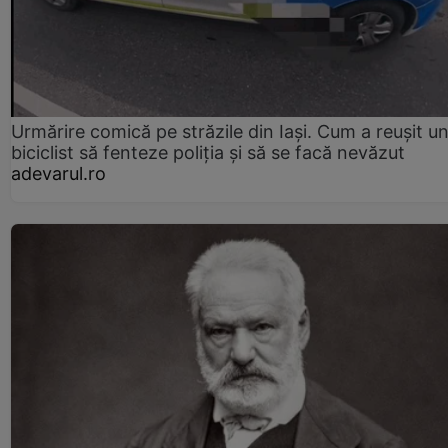
Urmărire comică pe străzile din Iași. Cum a reușit u
biciclist să fenteze poliția și să se facă nevăzut
adevarul.ro