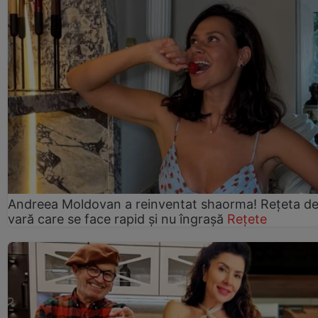
Andreea Moldovan a reinventat shaorma! Rețeta d
vară care se face rapid și nu îngrașă
Rețete