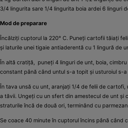
3/4 lingurita sare 1/4 lingurita boia ardei 6 linguri
Mod de preparare
Încălziţi cuptorul la 220° C. Puneţi cartofii tăiaţi f
şi laturile unei tigaie antiaderentă cu 1 lingură de un
În altă cratiţă, puneţi 4 linguri de unt, boia, cimbr
constant până când untul s-a topit şi usturoiul s-a
În tava unsă cu unt, aranjaţi 1/4 de felii de cartof
a tăvii. Ungeţi cu un sfert din amestecul de unt şi
straturile încă de două ori, terminând cu parmezan
Se coace 40 minute în cuptorul încins până când ca