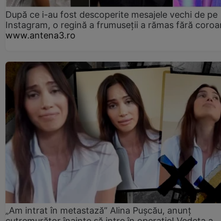
După ce i-au fost descoperite mesajele vechi de pe
Instagram, o regină a frumuseții a rămas fără coro
www.antena3.ro
„Am intrat în metastază” Alina Pușcău, anunț
cutremurător înainte să intre în operație! Vedeta a