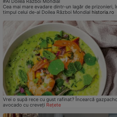
#Al Doilea Război Mondial
Cea mai mare evadare dintr-un lagăr de prizonieri, î
timpul celui de-al Doilea Război Mondial
historia.ro
Vrei o supă rece cu gust rafinat? Încearcă gazpach
avocado cu creveți
Rețete