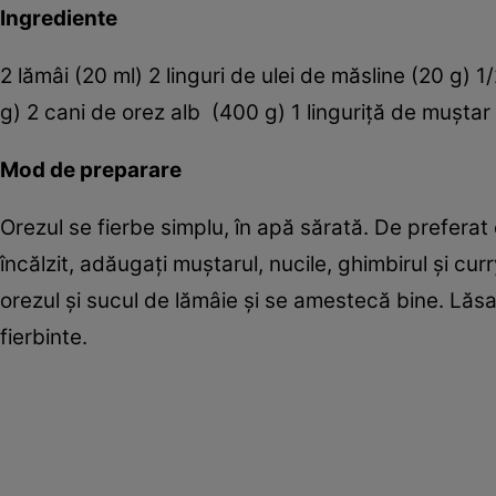
Ingrediente
2 lămâi (20 ml) 2 linguri de ulei de măsline (20 g) 1
g) 2 cani de orez alb (400 g) 1 linguriţă de muştar
Mod de preparare
Orezul se fierbe simplu, în apă sărată. De preferat e
încălzit, adăugaţi muştarul, nucile, ghimbirul şi 
orezul şi sucul de lămâie şi se amestecă bine. Lăs
fierbinte.