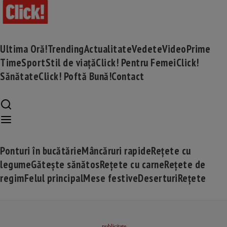
Ultima Oră!
Trending
Actualitate
Vedete
Video
Prime
Time
Sport
Stil de viață
Click! Pentru Femei
Click!
Sănătate
Click! Poftă Bună!
Contact
Ponturi în bucătărie
Mâncăruri rapide
Rețete cu
legume
Gătește sănătos
Rețete cu carne
Rețete de
regim
Felul principal
Mese festive
Deserturi
Rețete