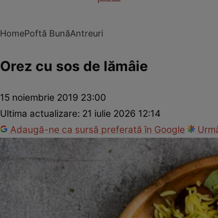
Home
Poftă Bună
Antreuri
Orez cu sos de lămâie
15 noiembrie 2019 23:00
Ultima actualizare:
21 iulie 2026 12:14
Adaugă-ne ca sursă preferată în Google
Urmă