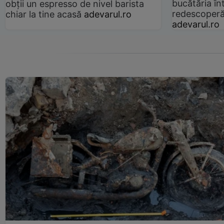
bucătăria înt
obții un espresso de nivel barista
redescoperă 
chiar la tine acasă
adevarul.ro
adevarul.ro