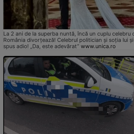
La 2 ani de la superba nuntă, încă un cuplu celebru 
România divorțează! Celebrul politician și soția lui ș
spus adio! „Da, este adevărat”
www.unica.ro