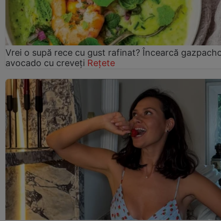
Vrei o supă rece cu gust rafinat? Încearcă gazpach
avocado cu creveți
Rețete