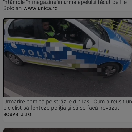
întâmple în magazine în urma apelului făcut de Ilie
Bolojan
www.unica.ro
Urmărire comică pe străzile din Iași. Cum a reușit u
biciclist să fenteze poliția și să se facă nevăzut
adevarul.ro