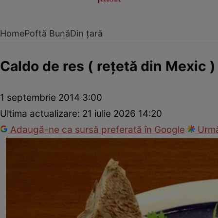
Home
Poftă Bună
Din țară
Caldo de res ( reţetă din Mexic )
1 septembrie 2014 3:00
Ultima actualizare:
21 iulie 2026 14:20
Adaugă-ne ca sursă preferată în Google
Urmă