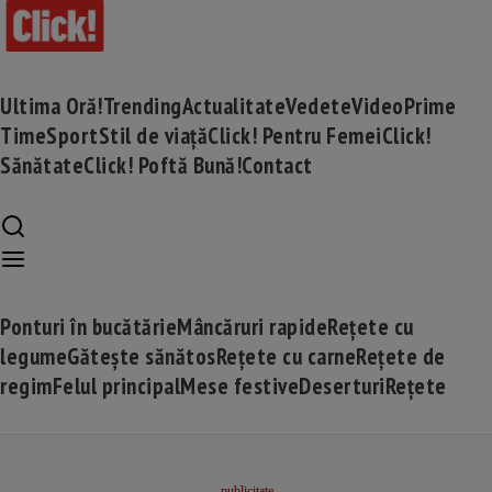
Ultima Oră!
Trending
Actualitate
Vedete
Video
Prime
Time
Sport
Stil de viață
Click! Pentru Femei
Click!
Sănătate
Click! Poftă Bună!
Contact
Ponturi în bucătărie
Mâncăruri rapide
Rețete cu
legume
Gătește sănătos
Rețete cu carne
Rețete de
regim
Felul principal
Mese festive
Deserturi
Rețete