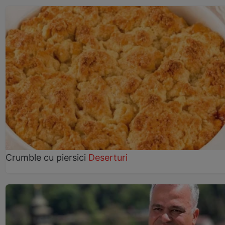
Crumble cu piersici
Deserturi