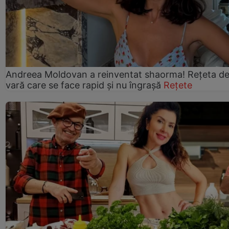
Andreea Moldovan a reinventat shaorma! Rețeta d
vară care se face rapid și nu îngrașă
Rețete