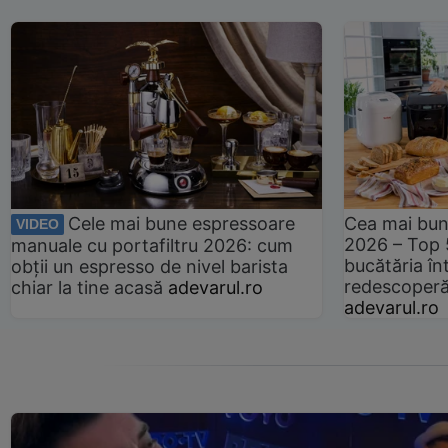
Cele mai bune espressoare
Cea mai bun
VIDEO
2026 – Top 
manuale cu portafiltru 2026: cum
bucătăria înt
obții un espresso de nivel barista
redescoperă 
chiar la tine acasă
adevarul.ro
adevarul.ro