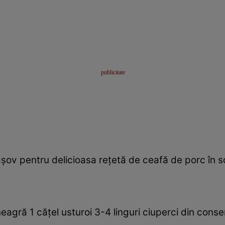
ov pentru delicioasa reţetă de ceafă de porc în s
agră 1 căţel usturoi 3-4 linguri ciuperci din conser