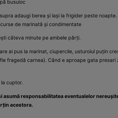
apă busuioc
upra adaugi berea şi laşi la frigider peste noapte. T
 scurse de marinată şi condimentate
eşti câteva minute pe ambele părţi.
 ai pus la marinat, ciupercile, usturoiul puţin crest
ă fie fragedă carnea). Când e aproape gata presari
la cuptor.
i asumă responsabilitatea eventualelor nereuşite
parţin acestora.