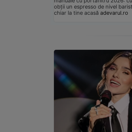
manuale cu portafiltru 2026: c
obții un espresso de nivel baris
chiar la tine acasă
adevarul.ro