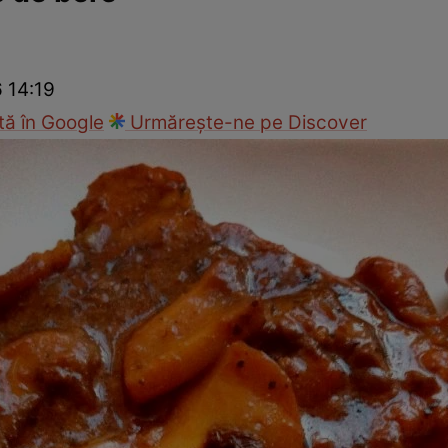
Gătește sănătos
Rețete cu carne
Rețete de regim
Felul p
6 14:19
ă în Google
Urmărește-ne pe Discover