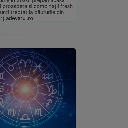
gume în 2026: prepari acasă
i proaspete și combinații fresh
unți treptat la băuturile din
rț
adevarul.ro