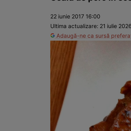
Ponturi în bucătărie
Mâncăruri rapide
Rețete cu legume
22 iunie 2017 16:00
Ultima actualizare:
21 iulie 202
Adaugă-ne ca sursă preferat