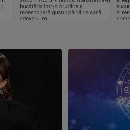
2026 – Top 5 + Bonus: transformă-ți
și le
um
bucătăria într-o brutărie și
sucur
ta
redescoperă gustul pâinii de casă
și ren
adevarul.ro
come