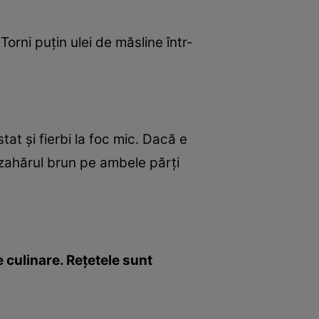
orni puţin ulei de măsline într-
at şi fierbi la foc mic. Dacă e
 zahărul brun pe ambele părţi
 culinare. Reţetele sunt