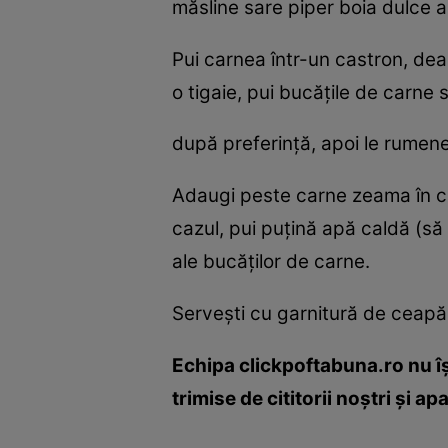
măsline sare piper boia dulce 
Pui carnea într-un castron, deas
o tigaie, pui bucăţile de carne
după preferinţă, apoi le rumen
Adaugi peste carne zeama în care
cazul, pui puţină apă caldă (s
ale bucăţilor de carne.
Serveşti cu garnitură de ceapă 
Echipa clickpoftabuna.ro nu îş
trimise de cititorii noştri şi a