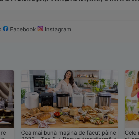
s
Facebook
Instagram
are
Cea mai bună mașină de făcut pâine
Cele 