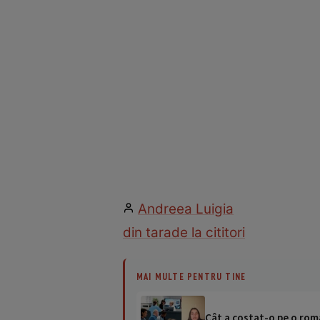
Andreea Luigia
din tara
de la cititori
MAI MULTE PENTRU TINE
Cât a costat-o pe o româ