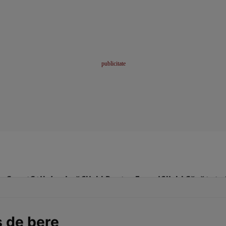
me
Sport
Stil de viață
Click! Pentru Femei
Click! Sănătate
s de bere