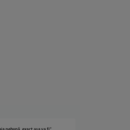
ia nebună, exact așa va fi”