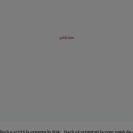
ncă o vizită la urgențe în SUA: „Dacă vă așteptați la vreo sumă de a