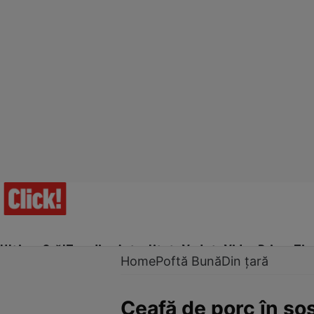
Ultima Oră!
Trending
Actualitate
Vedete
Video
Prime Ti
Home
Poftă Bună
Din țară
Ceafă de porc în so