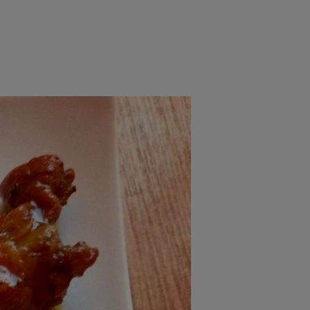
rincipal
Mese festive
Deserturi
Rețete