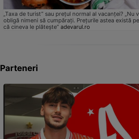
„Taxa de turist” sau prețul normal al vacanței? „Nu 
obligă nimeni să cumpărați. Prețurile astea există p
că cineva le plătește”
adevarul.ro
Parteneri