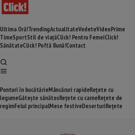
Ultima Oră!
Trending
Actualitate
Vedete
Video
Prime
Time
Sport
Stil de viață
Click! Pentru Femei
Click!
Sănătate
Click! Poftă Bună!
Contact
Ponturi în bucătărie
Mâncăruri rapide
Rețete cu
legume
Gătește sănătos
Rețete cu carne
Rețete de
regim
Felul principal
Mese festive
Deserturi
Rețete