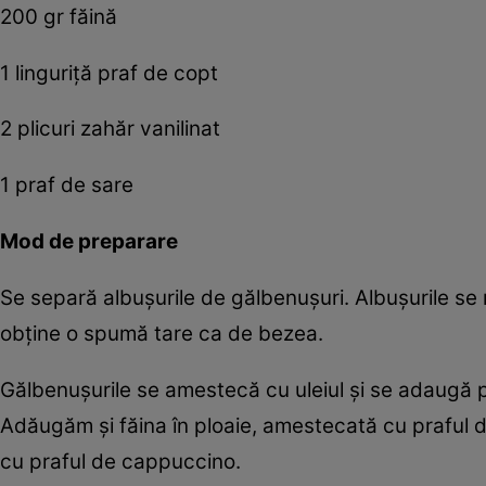
200 gr făină
1 linguriţă praf de copt
2 plicuri zahăr vanilinat
1 praf de sare
Mod de preparare
Se separă albuşurile de gălbenuşuri. Albuşurile se
obţine o spumă tare ca de bezea.
Gălbenuşurile se amestecă cu uleiul şi se adaugă p
Adăugăm şi făina în ploaie, amestecată cu praful 
cu praful de cappuccino.