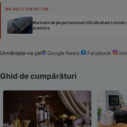
MAI MULTE PENTRU TINE
Marinarii de pe portavionul USS Abraham Lincoln su
acestora
Urmărește-ne pe
Google News
Facebook
In
Ghid de cumpărături