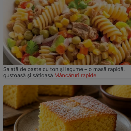
Salată de paste cu ton și legume – o masă rapidă,
gustoasă și sățioasă
Mâncăruri rapide