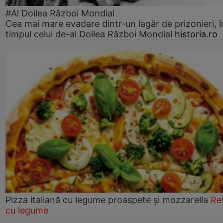
#Al Doilea Război Mondial
Cea mai mare evadare dintr-un lagăr de prizonieri, î
timpul celui de-al Doilea Război Mondial
historia.ro
Pizza italiană cu legume proaspete și mozzarella
Re
cu legume