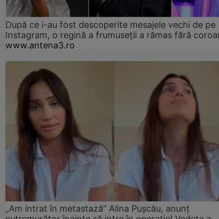
După ce i-au fost descoperite mesajele vechi de pe
Instagram, o regină a frumuseții a rămas fără coro
www.antena3.ro
„Am intrat în metastază” Alina Pușcău, anunț
cutremurător înainte să intre în operație! Vedeta a