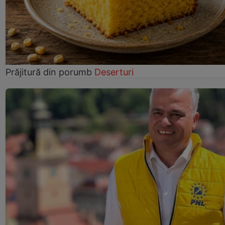
Prăjitură din porumb
Deserturi