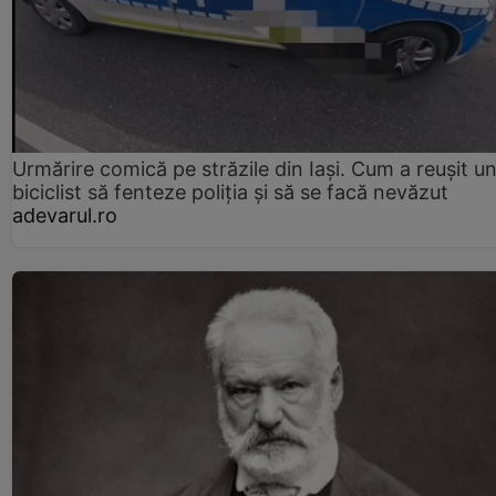
Urmărire comică pe străzile din Iași. Cum a reușit u
biciclist să fenteze poliția și să se facă nevăzut
adevarul.ro