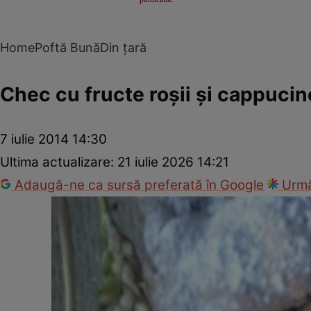
Home
Poftă Bună
Din țară
Chec cu fructe roşii şi cappucin
7 iulie 2014 14:30
Ultima actualizare:
21 iulie 2026 14:21
Adaugă-ne ca sursă preferată în Google
Urmă