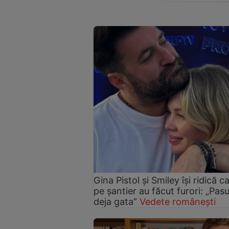
Gina Pistol și Smiley își ridică c
pe șantier au făcut furori: „Pas
deja gata”
Vedete românești