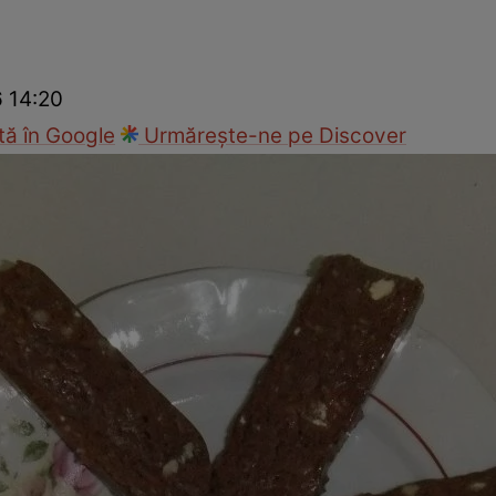
Gătește sănătos
Rețete cu carne
Rețete de regim
Felul p
6 14:20
ă în Google
Urmărește-ne pe Discover