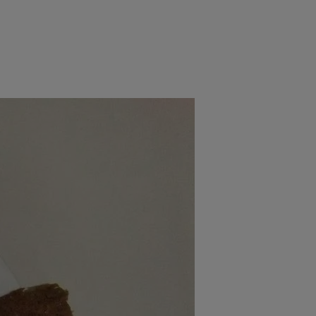
rincipal
Mese festive
Deserturi
Rețete