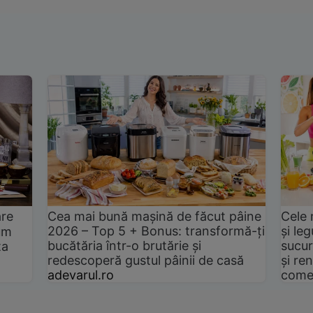
are
Cea mai bună mașină de făcut pâine
Cele 
2026 – Top 5 + Bonus: transformă-ți
și le
um
bucătăria într-o brutărie și
sucur
ta
redescoperă gustul pâinii de casă
și ren
adevarul.ro
come