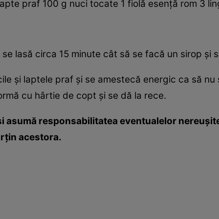
pte praf 100 g nuci tocate 1 fiolă esenţă rom 3 li
 se lasă circa 15 minute cât să se facă un sirop şi s
le şi laptele praf şi se amestecă energic ca să n
formă cu hârtie de copt şi se dă la rece.
i asumă responsabilitatea eventualelor nereuşite
parţin acestora.