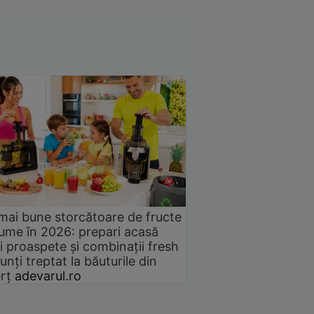
mai bune storcătoare de fructe
gume în 2026: prepari acasă
i proaspete și combinații fresh
unți treptat la băuturile din
rț
adevarul.ro