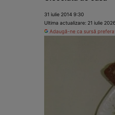
Ponturi în bucătărie
Mâncăruri rapide
Rețete cu legume
31 iulie 2014 9:30
Ultima actualizare:
21 iulie 202
Adaugă-ne ca sursă preferat