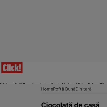
Ultima Oră!
Trending
Actualitate
Vedete
Video
Prime Ti
Home
Poftă Bună
Din țară
Ciocolată de casă