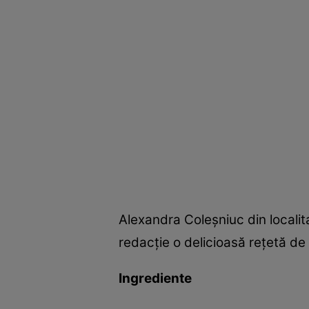
Alexandra Coleşniuc din localita
redacţie o delicioasă reţetă de
Ingrediente