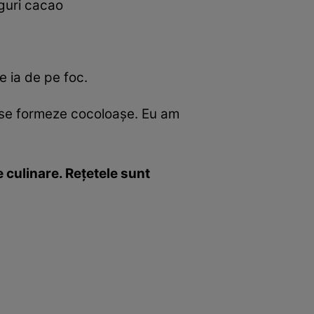
nguri cacao
e ia de pe foc.
u se formeze cocoloaşe. Eu am
 culinare. Reţetele sunt