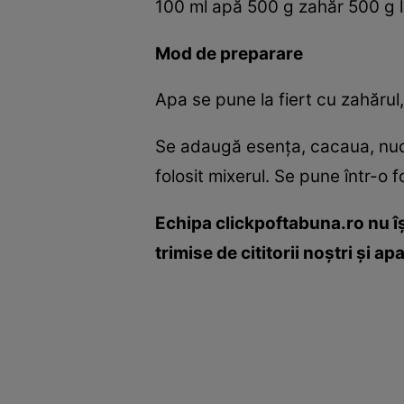
100 ml apă 500 g zahăr 500 g la
Mod de preparare
Apa se pune la fiert cu zahărul,
Se adaugă esenţa, cacaua, nuci
folosit mixerul. Se pune într-o 
Echipa clickpoftabuna.ro nu îş
trimise de cititorii noştri şi a