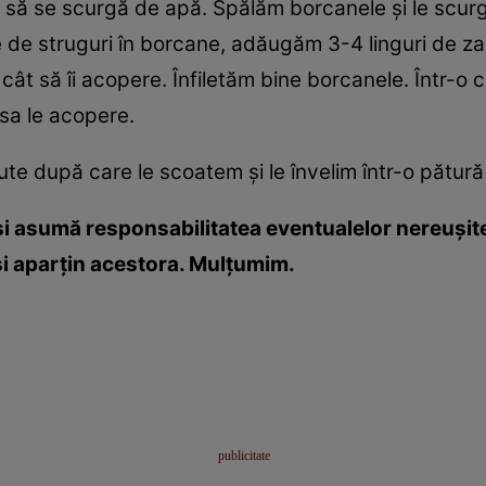
săm să se scurgă de apă. Spălăm borcanele şi le sc
 de struguri în borcane, adăugăm 3-4 linguri de z
ă cât să îi acopere. Înfiletăm bine borcanele. Într-
sa le acopere.
e după care le scoatem şi le învelim într-o pătură
i asumă responsabilitatea eventualelor nereuşite
 şi aparţin acestora. Mulţumim.