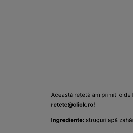
Această reţetă am primit-o de l
retete@click.ro
!
Ingrediente:
struguri apă zahă