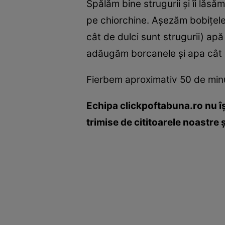
Spălăm bine strugurii şi îi lă
pe chiorchine. Aşezăm bobiţele
cât de dulci sunt strugurii) ap
adăugăm borcanele şi apa cât 
Fierbem aproximativ 50 de minut
Echipa clickpoftabuna.ro nu îş
trimise de cititoarele noastre