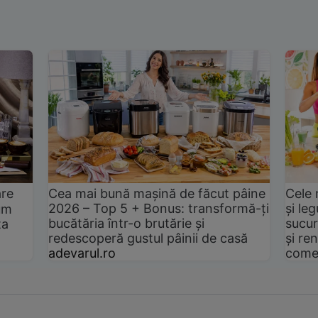
are
Cea mai bună mașină de făcut pâine
Cele 
2026 – Top 5 + Bonus: transformă-ți
și le
um
bucătăria într-o brutărie și
sucur
ta
redescoperă gustul pâinii de casă
și ren
adevarul.ro
come