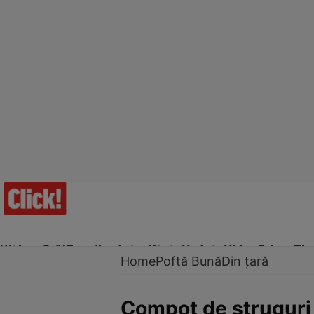
Ultima Oră!
Trending
Actualitate
Vedete
Video
Prime Ti
Home
Poftă Bună
Din țară
Compot de struguri