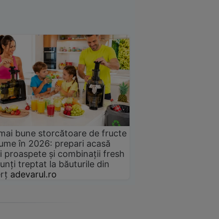
mai bune storcătoare de fructe
gume în 2026: prepari acasă
i proaspete și combinații fresh
unți treptat la băuturile din
rț
adevarul.ro