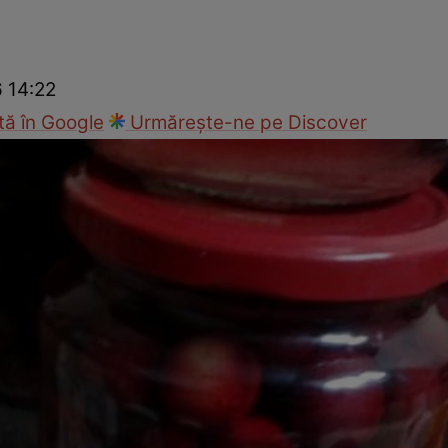
Gătește sănătos
Rețete cu carne
Rețete de regim
Felul p
6 14:22
ă în Google
Urmărește-ne pe Discover