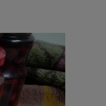
rincipal
Mese festive
Deserturi
Rețete