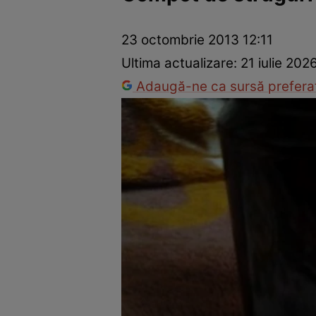
Ponturi în bucătărie
Mâncăruri rapide
Rețete cu legume
23 octombrie 2013 12:11
Ultima actualizare:
21 iulie 202
Adaugă-ne ca sursă preferat