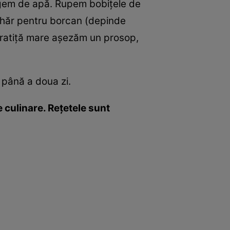
urgem de apă. Rupem bobiţele de
ahăr pentru borcan (depinde
o cratiţă mare aşezăm un prosop,
 până a doua zi.
 culinare. Reţetele sunt