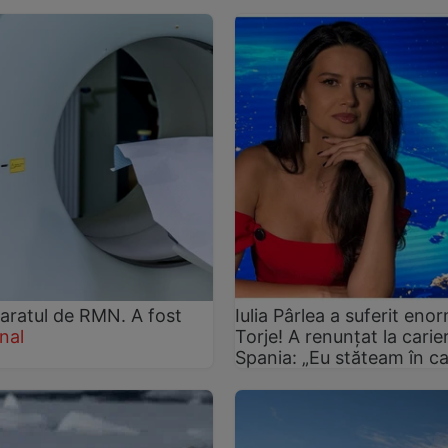
paratul de RMN. A fost
Iulia Pârlea a suferit en
nal
Torje! A renunțat la carie
Spania: „Eu stăteam în ca