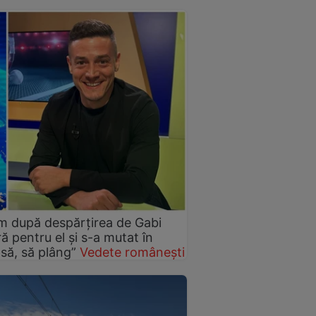
orm după despărțirea de Gabi
ră pentru el și s-a mutat în
să, să plâng”
Vedete românești