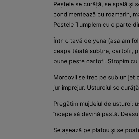
Peştele se curăţă, se spală şi se
condimentează cu rozmarin, măg
Peştele îl umplem cu o parte din
Într-o tavă de yena (aşa am folo
ceapa tăiată subţire, cartofii, p
pune peste cartofi. Stropim cu 
Morcovii se trec pe sub un jet 
jur împrejur. Usturoiul se curăţ
Pregătim mujdeiul de usturoi: u
începe să devină pastă. Deasup
Se aşează pe platou şi se poate