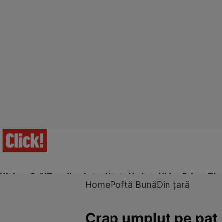
Ultima Oră!
Trending
Actualitate
Vedete
Video
Prime Ti
Home
Poftă Bună
Din țară
Crap umplut pe pat