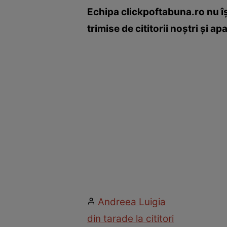
Echipa clickpoftabuna.ro nu îş
trimise de cititorii noştri şi a
Andreea Luigia
din tara
de la cititori