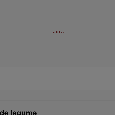
me
Sport
Stil de viață
Click! Pentru Femei
Click! Sănătate
 de legume