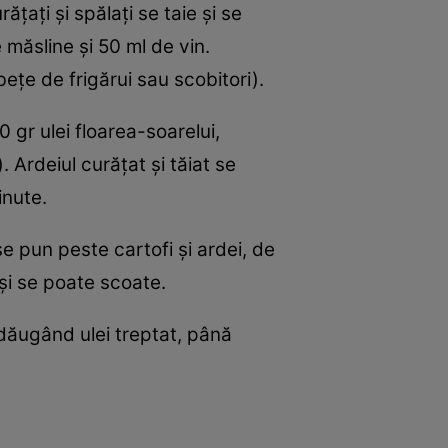
ăţaţi şi spălaţi se taie şi se
măsline şi 50 ml de vin.
beţe de frigărui sau scobitori).
 gr ulei floarea-soarelui,
. Ardeiul curăţat şi tăiat se
inute.
e pun peste cartofi şi ardei, de
 şi se poate scoate.
adăugând ulei treptat, până