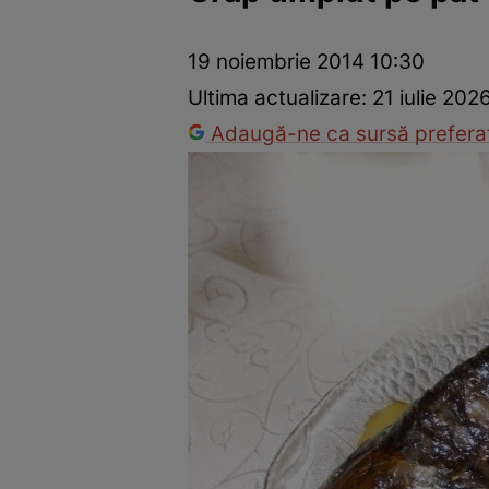
Ponturi în bucătărie
Mâncăruri rapide
Rețete cu legume
19 noiembrie 2014 10:30
Ultima actualizare:
21 iulie 202
Adaugă-ne ca sursă preferat