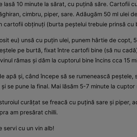
 lasă 10 minute la sărat, cu puţină săre. Cartofii cur
hiran, cimbru, piper, sare. Adăugăm 50 ml ulei de 
 cartofii obţinuţi (burta peştelui trebuie prinsă cu 
sit eu) unsă cu puţin ulei, punem hârtie de copt, 50
eştele pe burtă, fixat între cartofi bine (să nu cadă)
vinul rămas şi dăm la cuptorul bine încins cca 15 m
de apă şi, când începe să se rumenească peştele, s
ă şi se pune la final. Mai lăsăm 5-7 minute la cuptor
sturoiul curăţat se freacă cu puţină sare şi piper, 
ra am presărat chilli.
 servi cu un vin alb!