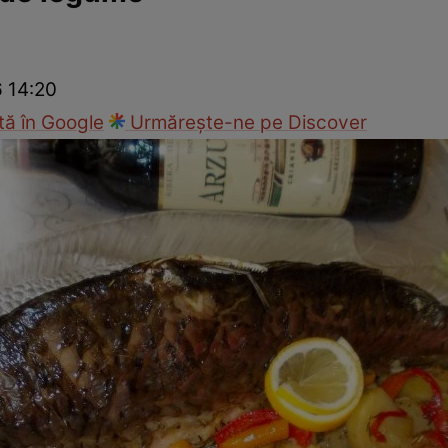
Gătește sănătos
Rețete cu carne
Rețete de regim
Felul p
6 14:20
ă în Google
Urmărește-ne pe Discover