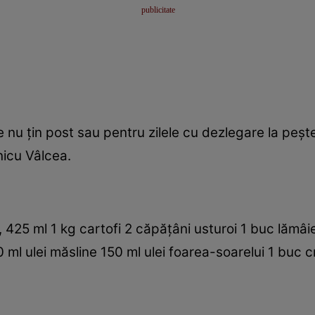
 nu ţin post sau pentru zilele cu dezlegare la peşte
icu Vâlcea.
ni, 425 ml 1 kg cartofi 2 căpăţâni usturoi 1 buc lămâ
 ml ulei măsline 150 ml ulei foarea-soarelui 1 buc