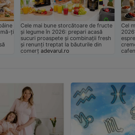
pâine
Cele mai bune storcătoare de fructe
Cel m
rmă-ți
și legume în 2026: prepari acasă
2026
sucuri proaspete și combinații fresh
espre
să
și renunți treptat la băuturile din
cremo
comerț
adevarul.ro
cafen