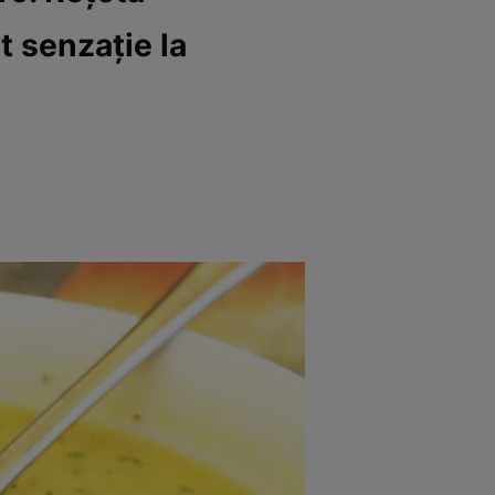
 senzaţie la
rincipal
Mese festive
Deserturi
Rețete