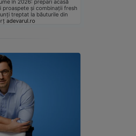
gume în 2026: prepari acasă
i proaspete și combinații fresh
unți treptat la băuturile din
rț
adevarul.ro