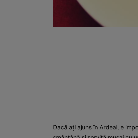
Dacă aţi ajuns în Ardeal, e imp
smântână şi servită musai cu un