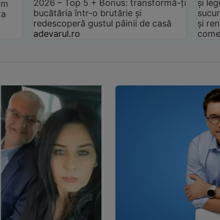
2026 – Top 5 + Bonus: transformă-ți
și le
um
bucătăria într-o brutărie și
sucur
ta
redescoperă gustul pâinii de casă
și ren
adevarul.ro
come