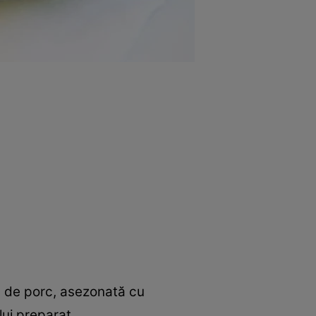
că de porc, asezonată cu
lui preparat.