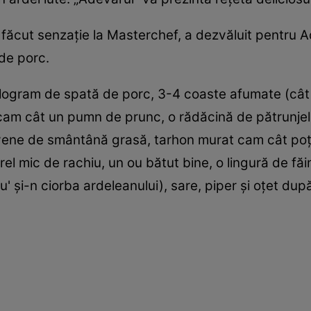
făcut senzaţie la Masterchef, a dezvăluit pentru 
de porc.
ilogram de spată de porc, 3-4 coaste afumate (cât
 cam cât un pumn de prunc, o rădăcină de pătrunjel,
vene de smântână grasă, tarhon murat cam cât poţi 
el mic de rachiu, un ou bătut bine, o lingură de făi
' şi-n ciorba ardeleanului), sare, piper şi oţet după