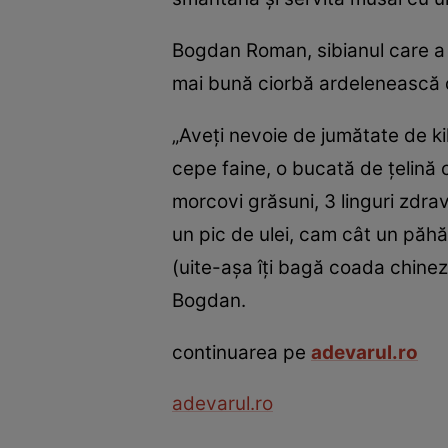
Bogdan Roman, sibianul care a 
mai bună ciorbă ardelenească 
„Aveţi nevoie de jumătate de k
cepe faine, o bucată de ţelină
morcovi grăsuni, 3 linguri zdra
un pic de ulei, cam cât un păhăr
(uite-aşa îţi bagă coada chinezu
Bogdan.
continuarea pe
adevarul.ro
adevarul.ro