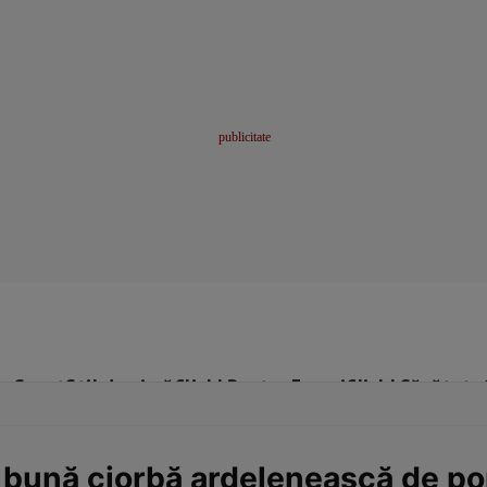
me
Sport
Stil de viață
Click! Pentru Femei
Click! Sănătate
bună ciorbă ardelenească de por