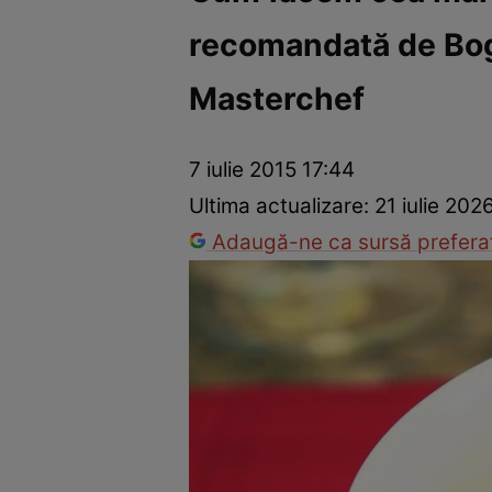
recomandată de Bogd
Ponturi în bucătărie
Mâncăruri rapide
Rețete cu legume
Masterchef
7 iulie 2015 17:44
Ultima actualizare:
21 iulie 202
Adaugă-ne ca sursă preferat