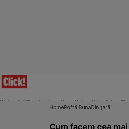
Ultima Oră!
Trending
Actualitate
Vedete
Video
Prime Ti
Home
Poftă Bună
Din țară
Cum facem cea mai 