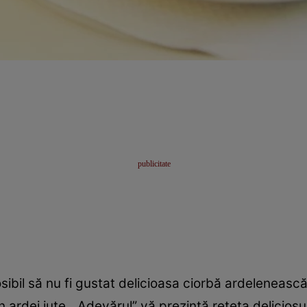
osibil să nu fi gustat delicioasa ciorbă ardeleneas
 ardei iute. „Adevărul” vă prezintă reţeta deliciosu