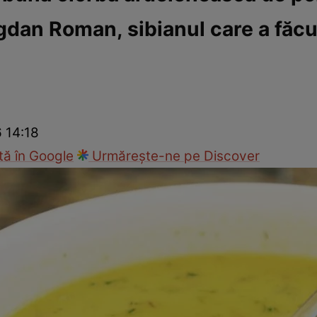
an Roman, sibianul care a făcut
Gătește sănătos
Rețete cu carne
Rețete de regim
Felul p
6 14:18
ă în Google
Urmărește-ne pe Discover