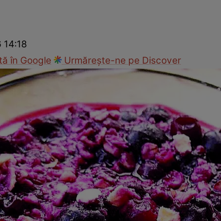
Gătește sănătos
Rețete cu carne
Rețete de regim
Felul p
6 14:18
ă în Google
Urmărește-ne pe Discover