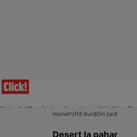
Ultima Oră!
Trending
Actualitate
Vedete
Video
Prime Ti
Home
Poftă Bună
Din țară
Desert la pahar