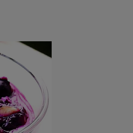
rincipal
Mese festive
Deserturi
Rețete