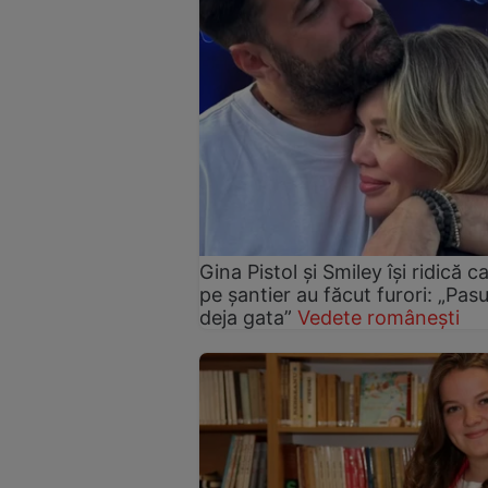
Gina Pistol și Smiley își ridică c
pe șantier au făcut furori: „Pas
deja gata”
Vedete românești