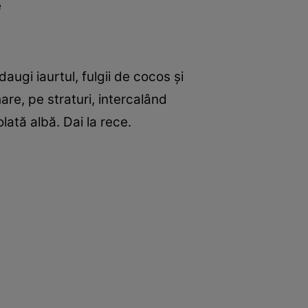
e
ugi iaurtul, fulgii de cocos şi
re, pe straturi, intercalând
lată albă. Dai la rece.