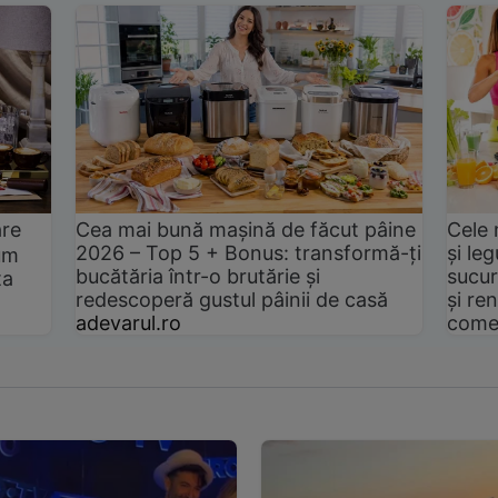
are
Cea mai bună mașină de făcut pâine
Cele 
2026 – Top 5 + Bonus: transformă-ți
și le
um
bucătăria într-o brutărie și
sucur
ta
redescoperă gustul pâinii de casă
și ren
adevarul.ro
come