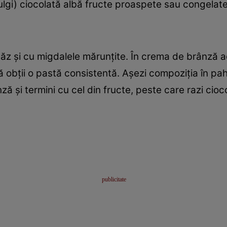
ulgi) ciocolată albă fructe proaspete sau congelat
ăz şi cu migdalele mărunţite. În crema de brânză ada
obţii o pastă consistentă. Aşezi compoziţia în paha
ă şi termini cu cel din fructe, peste care razi cioco