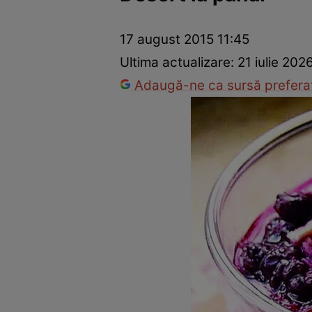
Ponturi în bucătărie
Mâncăruri rapide
Rețete cu legume
17 august 2015 11:45
Ultima actualizare:
21 iulie 202
Adaugă-ne ca sursă preferat