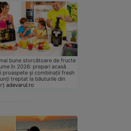
mai bune storcătoare de fructe
gume în 2026: prepari acasă
i proaspete și combinații fresh
unți treptat la băuturile din
rț
adevarul.ro