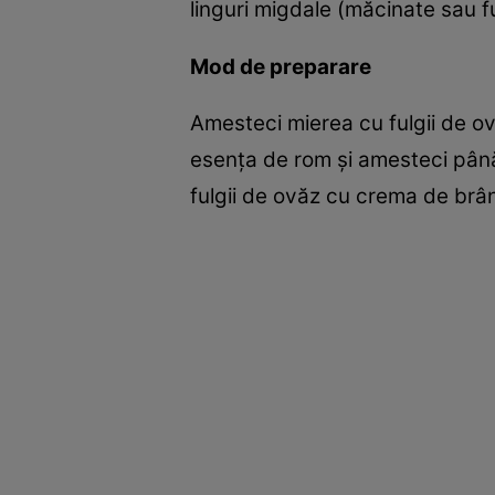
linguri migdale (măcinate sau f
Mod de preparare
Amesteci mierea cu fulgii de ov
esenţa de rom şi amesteci până 
fulgii de ovăz cu crema de brânz