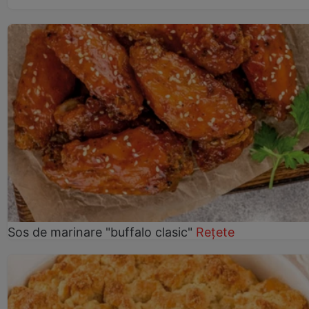
Sos de marinare "buffalo clasic"
Rețete