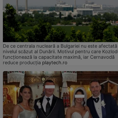
De ce centrala nucleară a Bulgariei nu este afectată
nivelul scăzut al Dunării. Motivul pentru care Kozlod
funcționează la capacitate maximă, iar Cernavodă
reduce producția
playtech.ro