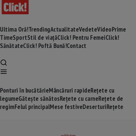
Ultima Oră!
Trending
Actualitate
Vedete
Video
Prime
Time
Sport
Stil de viață
Click! Pentru Femei
Click!
Sănătate
Click! Poftă Bună!
Contact
Ponturi în bucătărie
Mâncăruri rapide
Rețete cu
legume
Gătește sănătos
Rețete cu carne
Rețete de
regim
Felul principal
Mese festive
Deserturi
Rețete