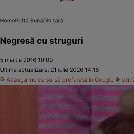
Home
Poftă Bună
Din țară
Negresă cu struguri
5 martie 2016 10:00
Ultima actualizare:
21 iulie 2026 14:16
Adaugă-ne ca sursă preferată în Google
Urmă