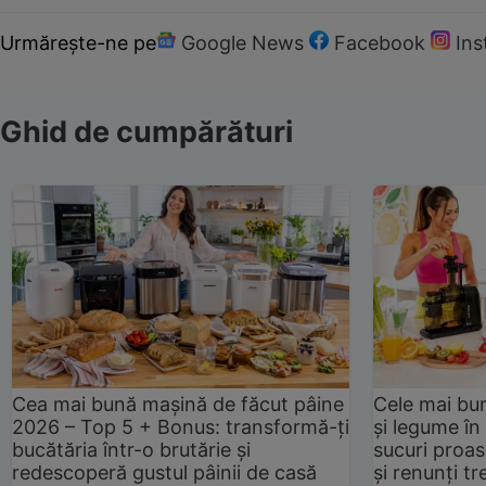
Urmărește-ne pe
Google News
Facebook
In
Ghid de cumpărături
Cea mai bună mașină de făcut pâine
Cele mai bu
2026 – Top 5 + Bonus: transformă-ți
și legume în
bucătăria într-o brutărie și
sucuri proas
redescoperă gustul pâinii de casă
și renunți tr