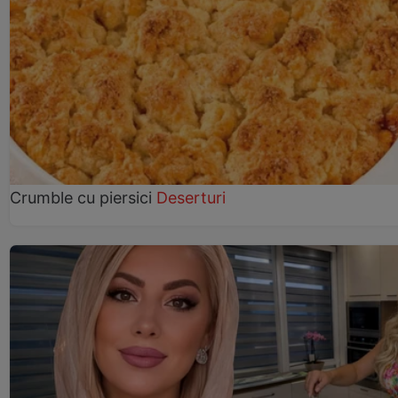
Crumble cu piersici
Deserturi