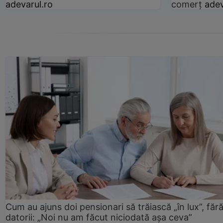
adevarul.ro
comerț
adev
Cum au ajuns doi pensionari să trăiască „în lux”, făr
datorii: „Noi nu am făcut niciodată așa ceva”