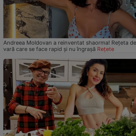
Andreea Moldovan a reinventat shaorma! Rețeta d
vară care se face rapid și nu îngrașă
Rețete