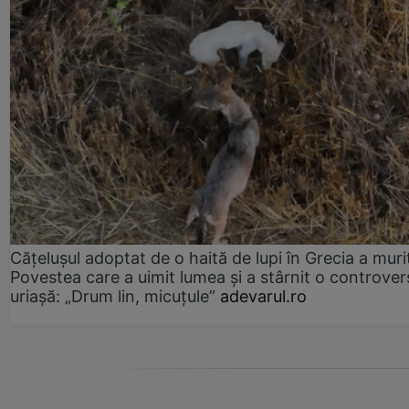
Cățelușul adoptat de o haită de lupi în Grecia a muri
Povestea care a uimit lumea și a stârnit o controver
uriașă: „Drum lin, micuțule”
adevarul.ro