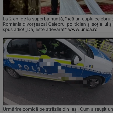
La 2 ani de la superba nuntă, încă un cuplu celebru 
România divorțează! Celebrul politician și soția lui ș
spus adio! „Da, este adevărat”
www.unica.ro
Urmărire comică pe străzile din Iași. Cum a reușit u