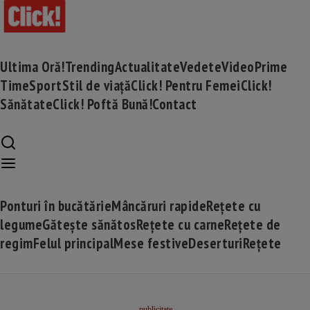
Ultima Oră!
Trending
Actualitate
Vedete
Video
Prime
Time
Sport
Stil de viață
Click! Pentru Femei
Click!
Sănătate
Click! Poftă Bună!
Contact
Ponturi în bucătărie
Mâncăruri rapide
Rețete cu
legume
Gătește sănătos
Rețete cu carne
Rețete de
regim
Felul principal
Mese festive
Deserturi
Rețete