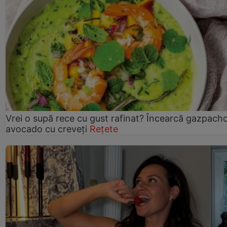
Vrei o supă rece cu gust rafinat? Încearcă gazpach
avocado cu creveți
Rețete