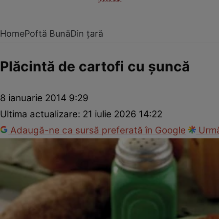
Home
Poftă Bună
Din țară
Plăcintă de cartofi cu şuncă
8 ianuarie 2014 9:29
Ultima actualizare:
21 iulie 2026 14:22
Adaugă-ne ca sursă preferată în Google
Urmă