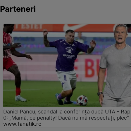
Parteneri
Daniel Pancu, scandal la conferință după UTA – Rap
0: „Mamă, ce penalty! Dacă nu mă respectați, plec”
www.fanatik.ro