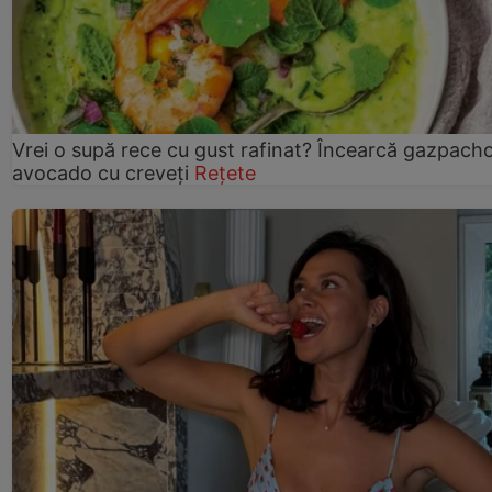
Vrei o supă rece cu gust rafinat? Încearcă gazpach
avocado cu creveți
Rețete