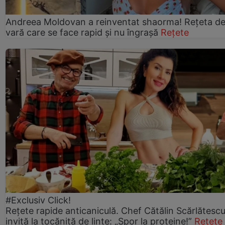
Andreea Moldovan a reinventat shaorma! Rețeta d
vară care se face rapid și nu îngrașă
Rețete
#Exclusiv Click!
Rețete rapide anticaniculă. Chef Cătălin Scărlătesc
invită la tocăniță de linte: „Spor la proteine!”
Rețete