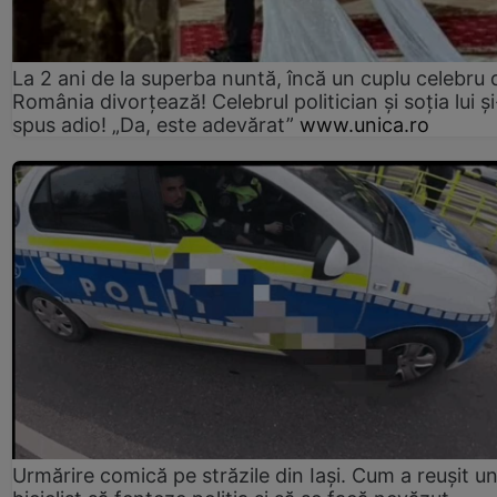
La 2 ani de la superba nuntă, încă un cuplu celebru 
România divorțează! Celebrul politician și soția lui ș
spus adio! „Da, este adevărat”
www.unica.ro
Urmărire comică pe străzile din Iași. Cum a reușit u