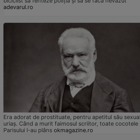
biciclist să fenteze poliția și să se facă nevăzut
adevarul.ro
Era adorat de prostituate, pentru apetitul său sexua
uriaș. Când a murit faimosul scriitor, toate cocotele
Parisului l-au plâns
okmagazine.ro