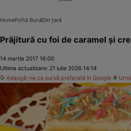
Home
Poftă Bună
Din țară
Prăjitură cu foi de caramel şi c
14 martie 2017 16:00
Ultima actualizare:
21 iulie 2026 14:14
Adaugă-ne ca sursă preferată în Google
Urmă