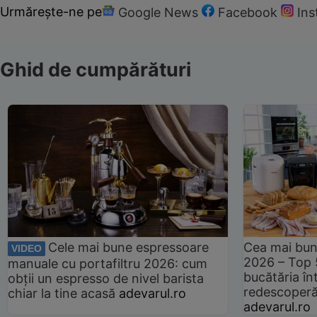
Urmărește-ne pe
Google News
Facebook
In
Ghid de cumpărături
Cele mai bune espressoare
Cea mai bun
VIDEO
2026 – Top 
manuale cu portafiltru 2026: cum
bucătăria înt
obții un espresso de nivel barista
redescoperă 
chiar la tine acasă
adevarul.ro
adevarul.ro