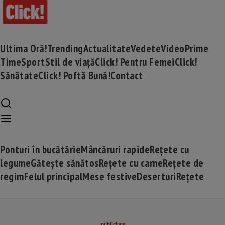
Ultima Oră!
Trending
Actualitate
Vedete
Video
Prime
Time
Sport
Stil de viață
Click! Pentru Femei
Click!
Sănătate
Click! Poftă Bună!
Contact
Ponturi în bucătărie
Mâncăruri rapide
Rețete cu
legume
Gătește sănătos
Rețete cu carne
Rețete de
regim
Felul principal
Mese festive
Deserturi
Rețete