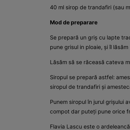
40 ml sirop de trandafiri (sau 
Mod de preparare
Se prepară un griş cu lapte tra
pune grisul in ploaie, şi îl lăs
Lăsăm să se răceasă cateva min
Siropul se prepară astfel: ame
siropul de trandafiri şi amest
Punem siropul în jurul grişului
compot dar puteţi pune orice f
Flavia Lascu este o ardeleancă