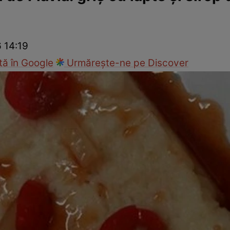
Gătește sănătos
Rețete cu carne
Rețete de regim
Felul p
6 14:19
ă în Google
Urmărește-ne pe Discover