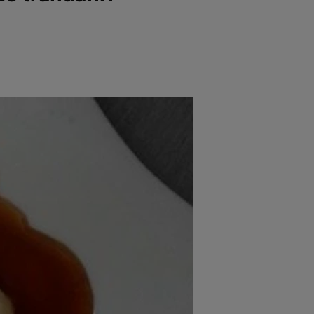
rincipal
Mese festive
Deserturi
Rețete