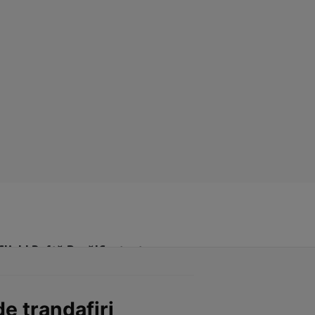
Click! Poftă Bună!
Contact
de trandafiri