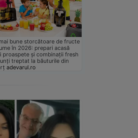
mai bune storcătoare de fructe
gume în 2026: prepari acasă
i proaspete și combinații fresh
unți treptat la băuturile din
rț
adevarul.ro