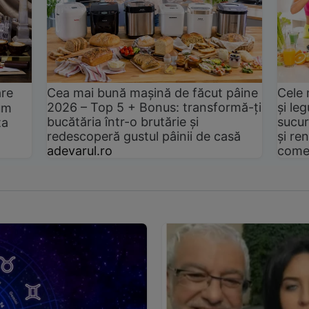
are
Cea mai bună mașină de făcut pâine
Cele 
2026 – Top 5 + Bonus: transformă-ți
și le
um
bucătăria într-o brutărie și
sucur
ta
redescoperă gustul pâinii de casă
și ren
adevarul.ro
come