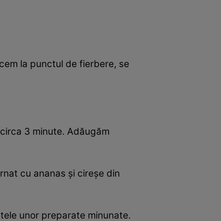
ucem la punctul de fierbere, se
e circa 3 minute. Adăugăm
ornat cu ananas şi cireşe din
etele unor preparate minunate.