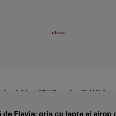
me
Sport
Stil de viață
Click! Pentru Femei
Click! Sănătate
e Flavia: griş cu lapte şi sirop 