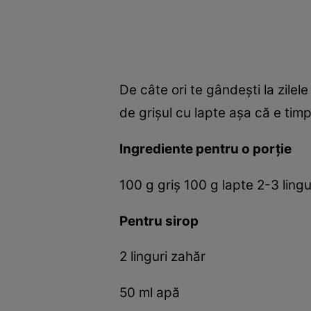
De câte ori te gândeşti la zilel
de grişul cu lapte aşa că e ti
Ingrediente pentru o porţie
100 g griş 100 g lapte 2-3 lingu
Pentru sirop
2 linguri zahăr
50 ml apă