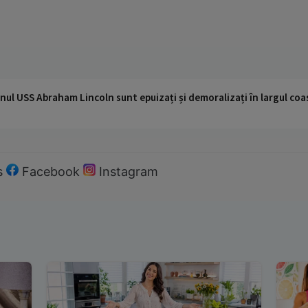
nul USS Abraham Lincoln sunt epuizați și demoralizați în largul coas
s
Facebook
Instagram