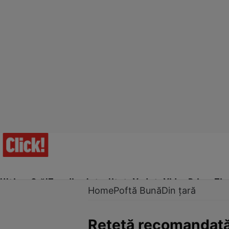
Ultima Oră!
Trending
Actualitate
Vedete
Video
Prime Ti
Home
Poftă Bună
Din țară
Reţetă recomandată d