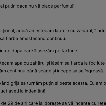
mai puţin daca nu vă place parfumul)
diţional, adică amestecam laptele cu zaharul, îl ad
ăm să fiarbă amestecând continuu.
ute dupa care îl aşezăm pe farfurie.
stecam apa cu zahărul şi lăsăm sa fiarba la foc iut
ecăm continuu până scade şi începe sa se îngroaşă.
 având grijă să turnăm puţin şi peste acesta. Eu am 
ruct aveţi la îndemână.
 de 29 de ani care îşi doreşte să vă încânte cu reţ