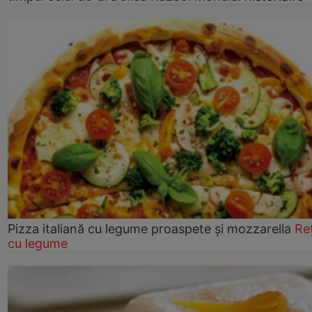
Pizza italiană cu legume proaspete și mozzarella
Re
cu legume