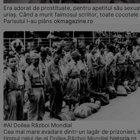
Era adorat de prostituate, pentru apetitul său sexua
uriaș. Când a murit faimosul scriitor, toate cocotele
Parisului l-au plâns
okmagazine.ro
#Al Doilea Război Mondial
Cea mai mare evadare dintr-un lagăr de prizonieri, î
timpul celui de-al Doilea Război Mondial
historia.ro