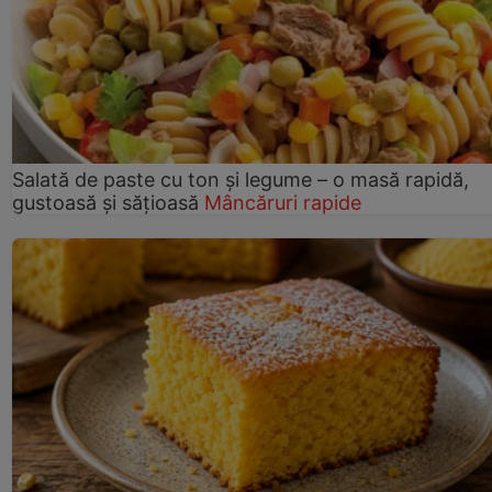
Salată de paste cu ton și legume – o masă rapidă,
gustoasă și sățioasă
Mâncăruri rapide