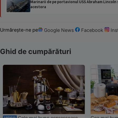
Marinarii de pe portavionul USS Abraham Lincoln su
acestora
Urmărește-ne pe
Google News
Facebook
In
Ghid de cumpărături
Cele mai bune espressoare
Cea mai bun