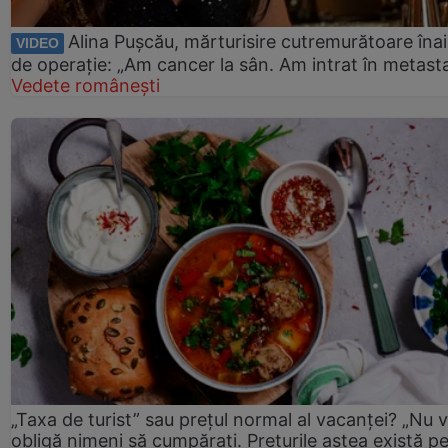
Alina Pușcău, mărturisire cutremurătoare îna
VIDEO
de operație: „Am cancer la sân. Am intrat în metast
Vedete românești
„Taxa de turist” sau prețul normal al vacanței? „Nu 
obligă nimeni să cumpărați. Prețurile astea există p