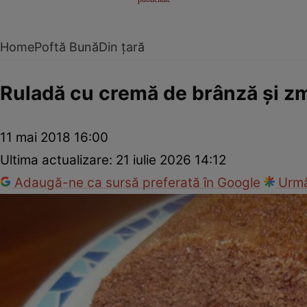
Home
Poftă Bună
Din țară
Ruladă cu cremă de brânză şi z
11 mai 2018 16:00
Ultima actualizare:
21 iulie 2026 14:12
Adaugă-ne ca sursă preferată în Google
Urmă