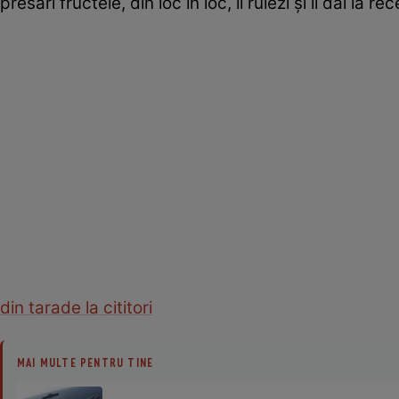
presari fructele, din loc în loc, îl rulezi şi îl dai la rec
din tara
de la cititori
MAI MULTE PENTRU TINE