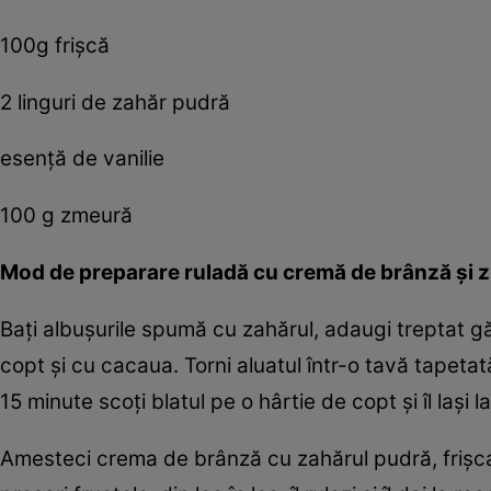
100g frişcă
2 linguri de zahăr pudră
esenţă de vanilie
100 g zmeură
Mod de preparare ruladă cu cremă de brânză şi 
Baţi albuşurile spumă cu zahărul, adaugi treptat g
copt şi cu cacaua. Torni aluatul într-o tavă tapetat
15 minute scoţi blatul pe o hârtie de copt şi îl laşi la
Amesteci crema de brânză cu zahărul pudră, frişca şi