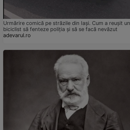
Urmărire comică pe străzile din Iași. Cum a reușit u
biciclist să fenteze poliția și să se facă nevăzut
adevarul.ro