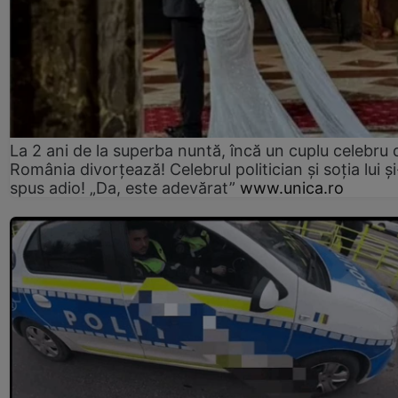
La 2 ani de la superba nuntă, încă un cuplu celebru 
România divorțează! Celebrul politician și soția lui ș
spus adio! „Da, este adevărat”
www.unica.ro