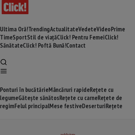
Ultima Oră!
Trending
Actualitate
Vedete
Video
Prime
Time
Sport
Stil de viață
Click! Pentru Femei
Click!
Sănătate
Click! Poftă Bună!
Contact
Ponturi în bucătărie
Mâncăruri rapide
Rețete cu
legume
Gătește sănătos
Rețete cu carne
Rețete de
regim
Felul principal
Mese festive
Deserturi
Rețete