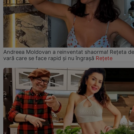
Andreea Moldovan a reinventat shaorma! Rețeta d
vară care se face rapid și nu îngrașă
Rețete