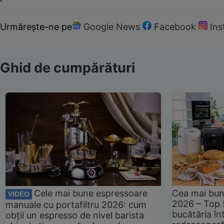
Urmărește-ne pe
Google News
Facebook
In
Ghid de cumpărături
Cele mai bune espressoare
Cea mai bun
VIDEO
2026 – Top 
manuale cu portafiltru 2026: cum
bucătăria înt
obții un espresso de nivel barista