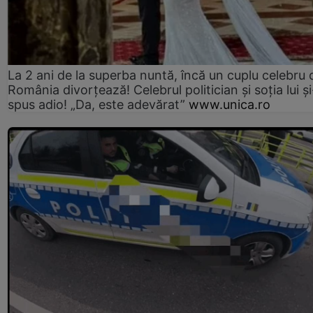
La 2 ani de la superba nuntă, încă un cuplu celebru 
România divorțează! Celebrul politician și soția lui ș
spus adio! „Da, este adevărat”
www.unica.ro