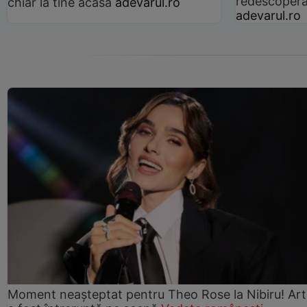
redescoperă 
chiar la tine acasă
adevarul.ro
adevarul.ro
Moment neașteptat pentru Theo Rose la Nibiru! Art