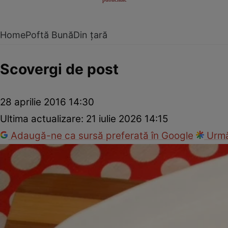
Home
Poftă Bună
Din țară
Scovergi de post
28 aprilie 2016 14:30
Ultima actualizare:
21 iulie 2026 14:15
Adaugă-ne ca sursă preferată în Google
Urmă