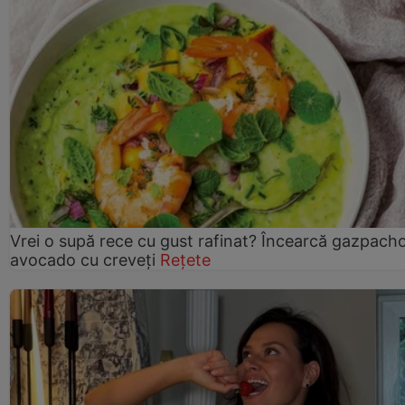
Vrei o supă rece cu gust rafinat? Încearcă gazpach
avocado cu creveți
Rețete