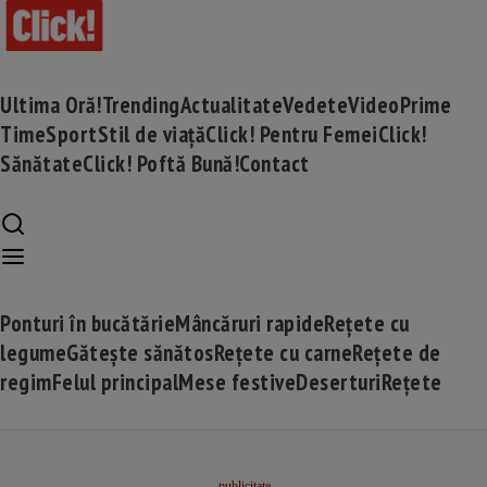
Ultima Oră!
Trending
Actualitate
Vedete
Video
Prime
Time
Sport
Stil de viață
Click! Pentru Femei
Click!
Sănătate
Click! Poftă Bună!
Contact
Ponturi în bucătărie
Mâncăruri rapide
Rețete cu
legume
Gătește sănătos
Rețete cu carne
Rețete de
regim
Felul principal
Mese festive
Deserturi
Rețete