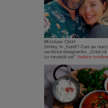
#Exclusiv Click!
Smiley, în „fustă”! Cum au reacți
verdictul designerilor. „Cred că
cu nevastă-sa!”
Vedete române