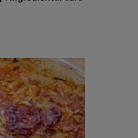
rincipal
Mese festive
Deserturi
Rețete