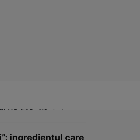
Click! Poftă Bună!
Contact
j”: ingredientul care