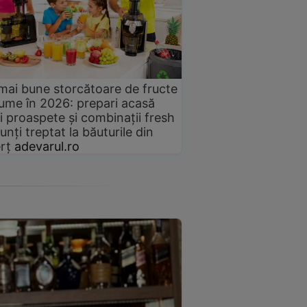
mai bune storcătoare de fructe
gume în 2026: prepari acasă
i proaspete și combinații fresh
unți treptat la băuturile din
rț
adevarul.ro