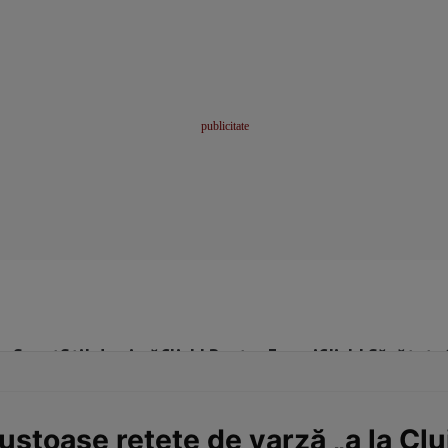
me
Sport
Stil de viață
Click! Pentru Femei
Click! Sănătate
ustoase reţete de varză „a la Clu