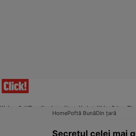
Ultima Oră!
Trending
Actualitate
Vedete
Video
Prime Ti
Home
Poftă Bună
Din țară
Secretul celei mai g