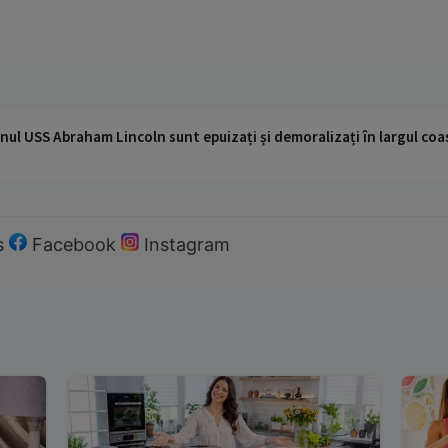
nul USS Abraham Lincoln sunt epuizați și demoralizați în largul coas
s
Facebook
Instagram