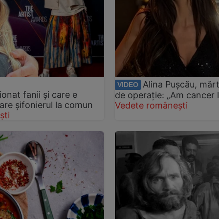
Alina Pușcău, mărt
VIDEO
onat fanii și care e
de operație: „Am cancer l
 are șifonierul la comun
Vedete românești
ști