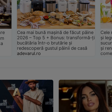
are
Cea mai bună mașină de făcut pâine
Cele 
2026 – Top 5 + Bonus: transformă-ți
și le
um
bucătăria într-o brutărie și
sucur
ta
redescoperă gustul pâinii de casă
și ren
adevarul.ro
come