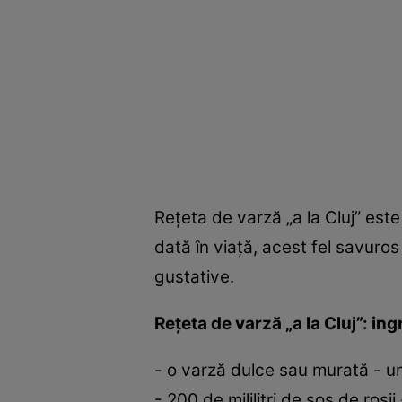
Reţeta de varză „a la Cluj” est
dată în viaţă, acest fel savuro
gustative.
Reţeta de varză „a la Cluj”: in
- o varză dulce sau murată - u
- 200 de mililitri de sos de roş