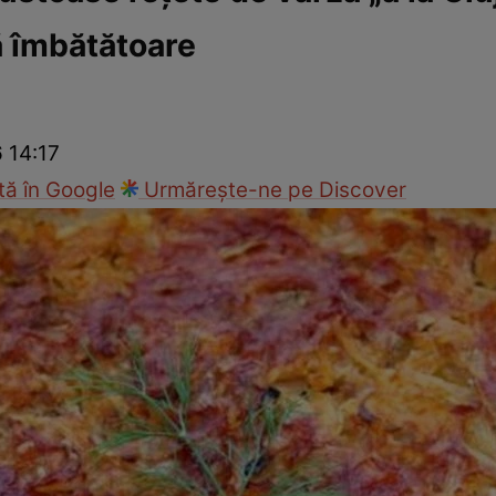
ă îmbătătoare
Gătește sănătos
Rețete cu carne
Rețete de regim
Felul p
6 14:17
ă în Google
Urmărește-ne pe Discover