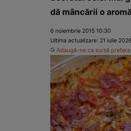
dă mâncării o arom
Ponturi în bucătărie
Mâncăruri rapide
Rețete cu legume
6 noiembrie 2015 10:30
Ultima actualizare:
21 iulie 202
Adaugă-ne ca sursă preferat