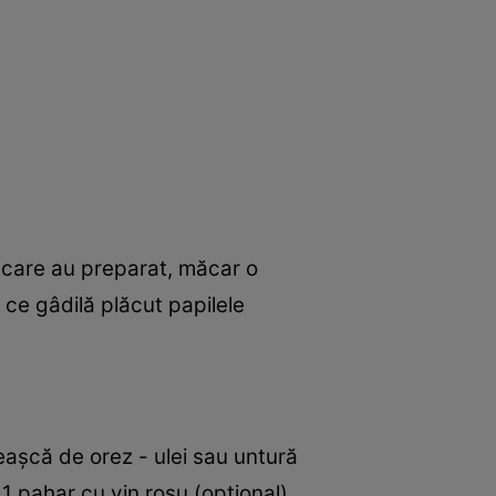
, care au preparat, măcar o
 ce gâdilă plăcut papilele
eaşcă de orez - ulei sau untură
 1 pahar cu vin roşu (opţional)