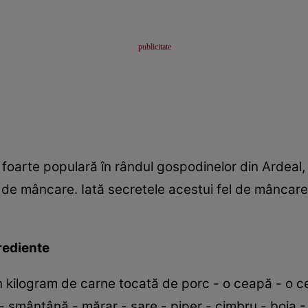
e foarte populară în rândul gospodinelor din Ardeal
s de mâncare. Iată secretele acestui fel de mâncare
grediente
n kilogram de carne tocată de porc - o ceapă - o c
ii - smântână - mărar - sare - piper - cimbru - boia -