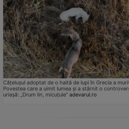
Cățelușul adoptat de o haită de lupi în Grecia a muri
Povestea care a uimit lumea și a stârnit o controver
uriașă: „Drum lin, micuțule”
adevarul.ro