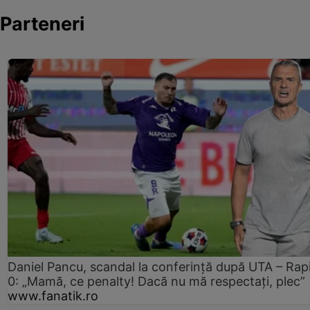
Parteneri
Daniel Pancu, scandal la conferință după UTA – Rap
0: „Mamă, ce penalty! Dacă nu mă respectați, plec”
www.fanatik.ro