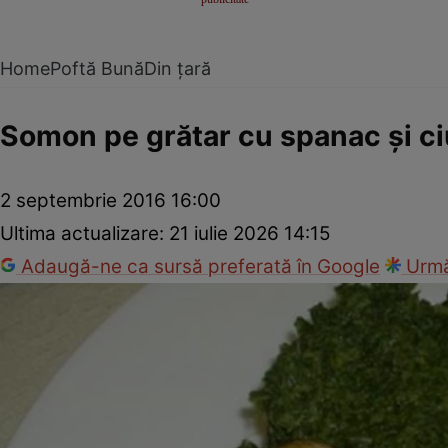
Home
Poftă Bună
Din țară
Somon pe grătar cu spanac şi ci
2 septembrie 2016 16:00
Ultima actualizare:
21 iulie 2026 14:15
Adaugă-ne ca sursă preferată în Google
Urmă