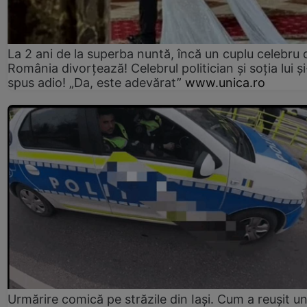
La 2 ani de la superba nuntă, încă un cuplu celebru 
România divorțează! Celebrul politician și soția lui ș
spus adio! „Da, este adevărat”
www.unica.ro
Urmărire comică pe străzile din Iași. Cum a reușit u