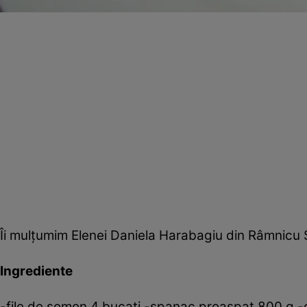
Îi mulţumim Elenei Daniela Harabagiu din Râmnicu 
Ingrediente
-file de somon 4 bucati -spanac proaspat 800 g -c