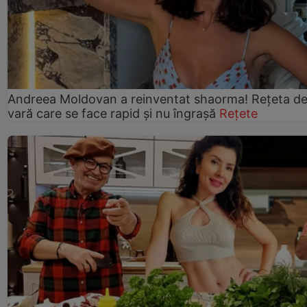
Andreea Moldovan a reinventat shaorma! Rețeta d
vară care se face rapid și nu îngrașă
Rețete