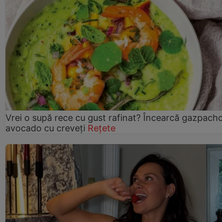
Vrei o supă rece cu gust rafinat? Încearcă gazpach
avocado cu creveți
Rețete