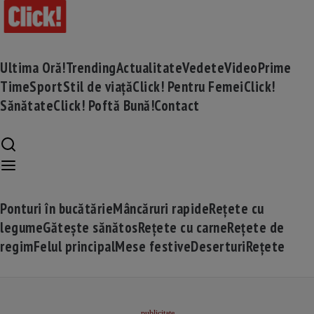
Ultima Oră!
Trending
Actualitate
Vedete
Video
Prime
Time
Sport
Stil de viață
Click! Pentru Femei
Click!
Sănătate
Click! Poftă Bună!
Contact
Ponturi în bucătărie
Mâncăruri rapide
Rețete cu
legume
Gătește sănătos
Rețete cu carne
Rețete de
regim
Felul principal
Mese festive
Deserturi
Rețete