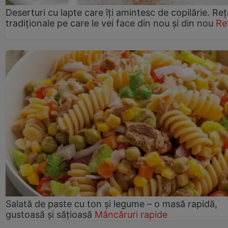
Deserturi cu lapte care îți amintesc de copilărie. Reț
tradiționale pe care le vei face din nou și din nou
Re
Salată de paste cu ton și legume – o masă rapidă,
gustoasă și sățioasă
Mâncăruri rapide