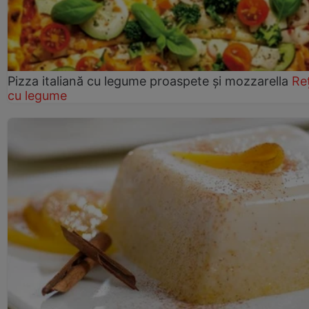
Pizza italiană cu legume proaspete și mozzarella
Re
cu legume