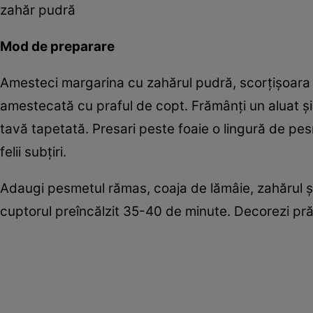
zahăr pudră
Mod de preparare
Amesteci margarina cu zahărul pudră, scorţişoara ş
amestecată cu praful de copt. Frămânţi un aluat şi îl
tavă tapetată. Presari peste foaie o lingură de pesm
felii subţiri.
Adaugi pesmetul rămas, coaja de lămâie, zahărul şi 
cuptorul preîncălzit 35-40 de minute. Decorezi pră