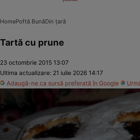
Home
Poftă Bună
Din țară
Tartă cu prune
23 octombrie 2015 13:07
Ultima actualizare:
21 iulie 2026 14:17
Adaugă-ne ca sursă preferată în Google
Urmă