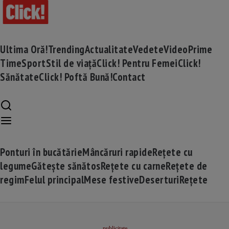
Ultima Oră!
Trending
Actualitate
Vedete
Video
Prime
Time
Sport
Stil de viață
Click! Pentru Femei
Click!
Sănătate
Click! Poftă Bună!
Contact
Ponturi în bucătărie
Mâncăruri rapide
Rețete cu
legume
Gătește sănătos
Rețete cu carne
Rețete de
regim
Felul principal
Mese festive
Deserturi
Rețete