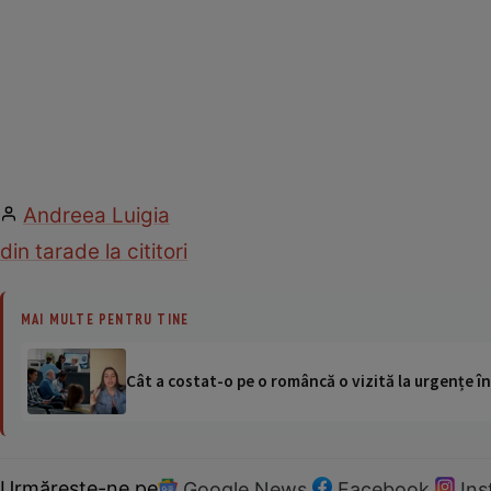
Andreea Luigia
din tara
de la cititori
MAI MULTE PENTRU TINE
Cât a costat-o pe o româncă o vizită la urgențe în
Urmărește-ne pe
Google News
Facebook
In