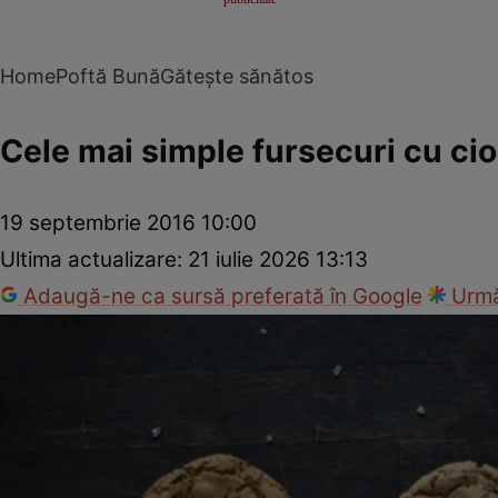
Home
Poftă Bună
Gătește sănătos
Cele mai simple fursecuri cu ci
19 septembrie 2016 10:00
Ultima actualizare:
21 iulie 2026 13:13
Adaugă-ne ca sursă preferată în Google
Urmă