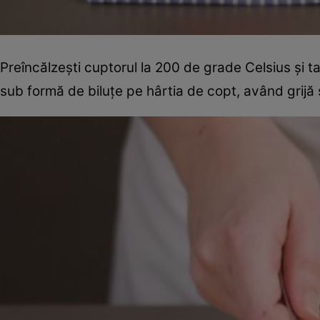
Preîncălzeşti cuptorul la 200 de grade Celsius şi ta
sub formă de biluţe pe hârtia de copt, având grijă să