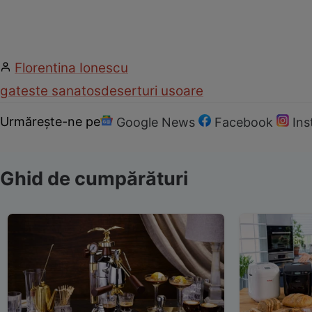
Florentina Ionescu
gateste sanatos
deserturi usoare
Urmărește-ne pe
Google News
Facebook
In
Ghid de cumpărături