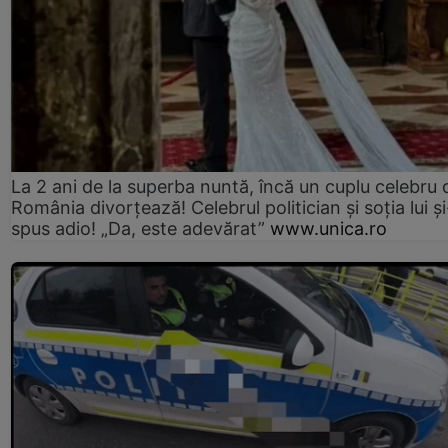
La 2 ani de la superba nuntă, încă un cuplu celebru 
România divorțează! Celebrul politician și soția lui ș
spus adio! „Da, este adevărat”
www.unica.ro