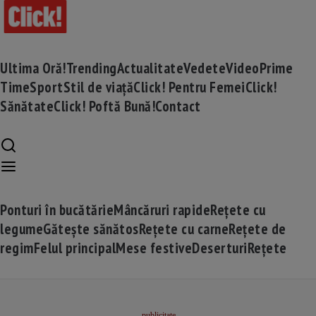
Ultima Oră!
Trending
Actualitate
Vedete
Video
Prime
Time
Sport
Stil de viață
Click! Pentru Femei
Click!
Sănătate
Click! Poftă Bună!
Contact
Ponturi în bucătărie
Mâncăruri rapide
Rețete cu
legume
Gătește sănătos
Rețete cu carne
Rețete de
regim
Felul principal
Mese festive
Deserturi
Rețete