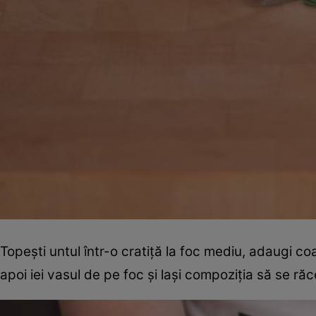
Topeşti untul într-o cratiţă la foc mediu, adaugi co
apoi iei vasul de pe foc şi laşi compoziţia să se r