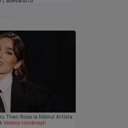
rț
adevarul.ro
 Theo Rose la Nibiru! Artista
nă
Vedete românești