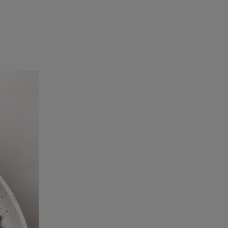
rincipal
Mese festive
Deserturi
Rețete