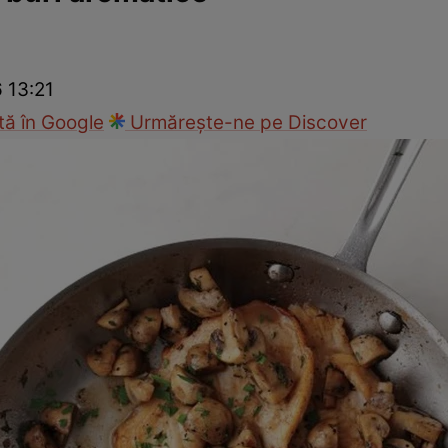
Gătește sănătos
Rețete cu carne
Rețete de regim
Felul p
6 13:21
ă în Google
Urmărește-ne pe Discover