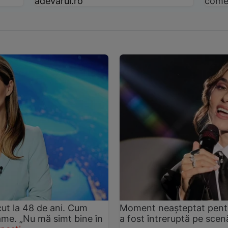
adevarul.ro
come
ut la 48 de ani. Cum
Moment neașteptat pentru
rame. „Nu mă simt bine în
a fost întreruptă pe sce