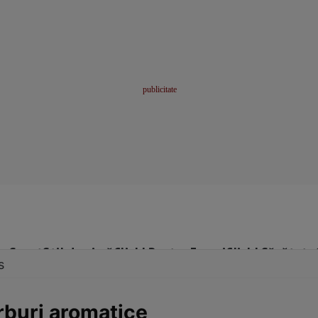
me
Sport
Stil de viață
Click! Pentru Femei
Click! Sănătate
s
erburi aromatice