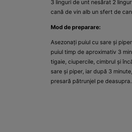
3 linguri de unt nesărat 2 ling
cană de vin alb un sfert de ca
Mod de preparare:
Asezonaţi puiul cu sare şi piper 
puiul timp de aproximativ 3 minu
tigaie, ciupercile, cimbrul şi î
sare şi piper, iar după 3 minute
presară pătrunjel pe deasupra.