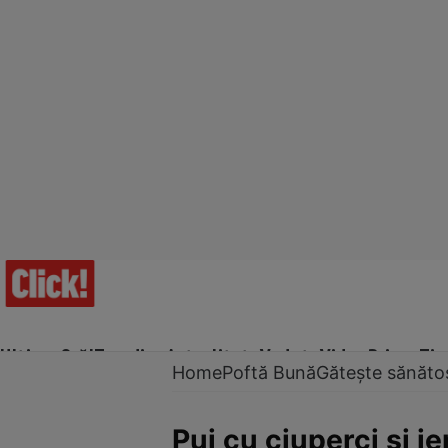
Ultima Oră!
Trending
Actualitate
Vedete
Video
Prime Ti
Home
Poftă Bună
Gătește sănăto
Pui cu ciuperci şi i