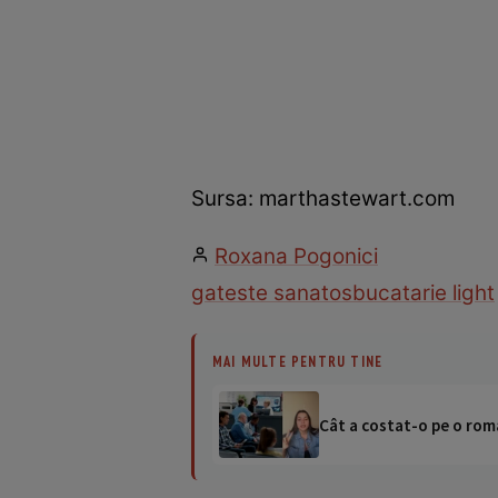
Sursa: marthastewart.com
Roxana Pogonici
gateste sanatos
bucatarie light
MAI MULTE PENTRU TINE
Cât a costat-o pe o româ