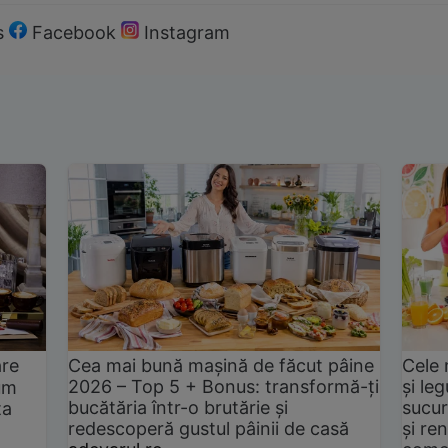
s
Facebook
Instagram
are
Cea mai bună mașină de făcut pâine
Cele 
2026 – Top 5 + Bonus: transformă-ți
și le
um
bucătăria într-o brutărie și
sucur
ta
redescoperă gustul pâinii de casă
și ren