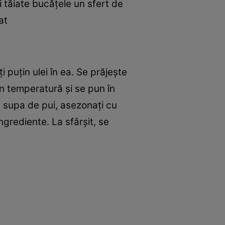
 tăiate bucăţele un sfert de
at
ţi puţin ulei în ea. Se prăjeşte
in temperatură şi se pun în
l, supa de pui, asezonaţi cu
ngrediente. La sfârşit, se