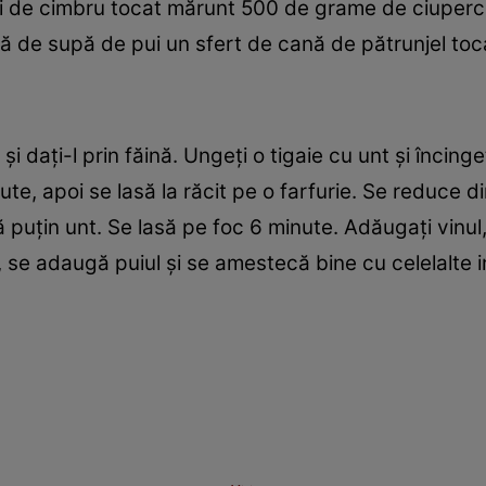
uri de cimbru tocat mărunt 500 de grame de ciuperci
nă de supă de pui un sfert de cană de pătrunjel toc
şi daţi-l prin făină. Ungeţi o tigaie cu unt şi încinge
te, apoi se lasă la răcit pe o farfurie. Se reduce d
ncă puţin unt. Se lasă pe foc 6 minute. Adăugaţi vinu
, se adaugă puiul şi se amestecă bine cu celelalte i