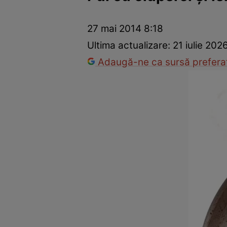
Ponturi în bucătărie
Mâncăruri rapide
Rețete cu legume
27 mai 2014 8:18
Ultima actualizare:
21 iulie 202
Adaugă-ne ca sursă preferat