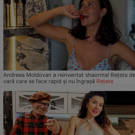
Andreea Moldovan a reinventat shaorma! Rețeta d
vară care se face rapid și nu îngrașă
Rețete