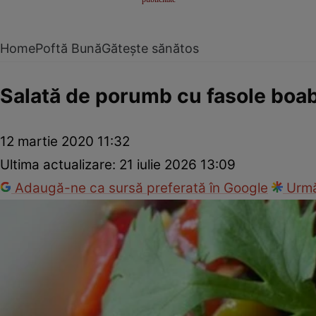
Home
Poftă Bună
Gătește sănătos
Salată de porumb cu fasole boab
12 martie 2020 11:32
Ultima actualizare:
21 iulie 2026 13:09
Adaugă-ne ca sursă preferată în Google
Urmă