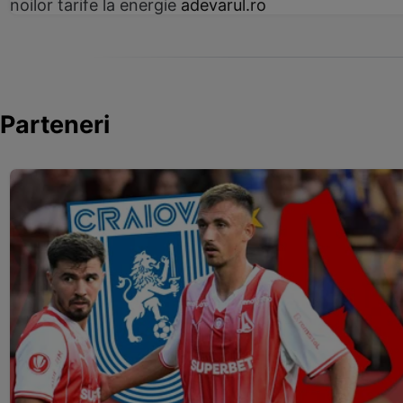
noilor tarife la energie
adevarul.ro
Parteneri