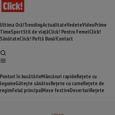
Ultima Oră!
Trending
Actualitate
Vedete
Video
Prime
Time
Sport
Stil de viață
Click! Pentru Femei
Click!
Sănătate
Click! Poftă Bună!
Contact
Ponturi în bucătărie
Mâncăruri rapide
Rețete cu
legume
Gătește sănătos
Rețete cu carne
Rețete de
regim
Felul principal
Mese festive
Deserturi
Rețete