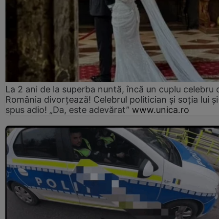
La 2 ani de la superba nuntă, încă un cuplu celebru 
România divorțează! Celebrul politician și soția lui ș
spus adio! „Da, este adevărat”
www.unica.ro