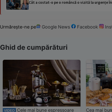
Cât a costat-o pe o româncă o vizită la urgențe în
Urmărește-ne pe
Google News
Facebook
In
Ghid de cumpărături
Cele mai bune espressoare
Cea mai bun
VIDEO