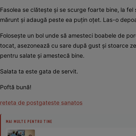
Fasolea se clăteşte şi se scurge foarte bine, la f
mărunt şi adaugă peste ea puţin oţet. Las-o depo
Foloseşte un bol unde să amesteci boabele de poru
tocat, asezonează cu sare după gust şi stoarce ze
pentru salate şi amestecă bine.
Salata ta este gata de servit.
Poftă bună!
reteta de post
gateste sanatos
MAI MULTE PENTRU TINE