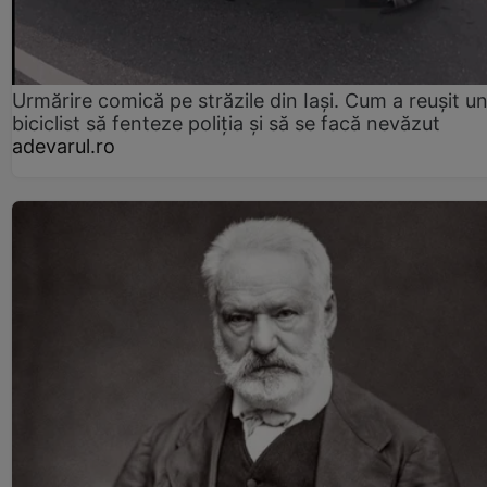
Urmărire comică pe străzile din Iași. Cum a reușit u
biciclist să fenteze poliția și să se facă nevăzut
adevarul.ro