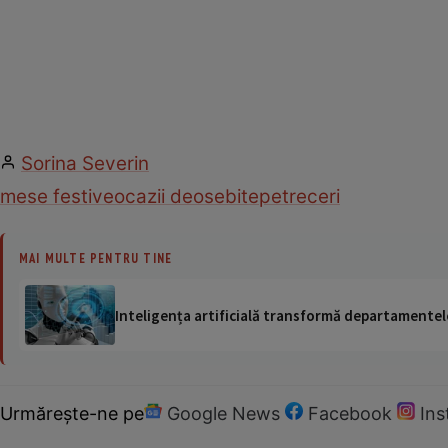
Sorina Severin
mese festive
ocazii deosebite
petreceri
MAI MULTE PENTRU TINE
Inteligența artificială transformă departamentele
Urmărește-ne pe
Google News
Facebook
In