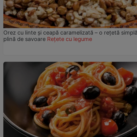
Orez cu linte și ceapă caramelizată – o rețetă simplă
plină de savoare
Rețete cu legume