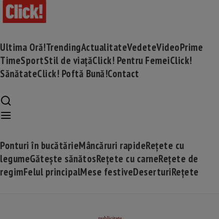
Ultima Oră!
Trending
Actualitate
Vedete
Video
Prime
Time
Sport
Stil de viață
Click! Pentru Femei
Click!
Sănătate
Click! Poftă Bună!
Contact
Ponturi în bucătărie
Mâncăruri rapide
Rețete cu
legume
Gătește sănătos
Rețete cu carne
Rețete de
regim
Felul principal
Mese festive
Deserturi
Rețete