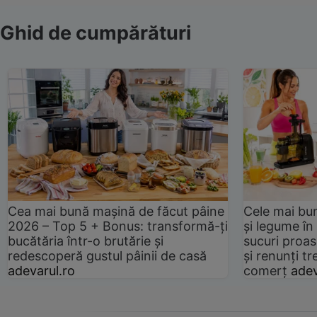
Ghid de cumpărături
Cea mai bună mașină de făcut pâine
Cele mai bu
2026 – Top 5 + Bonus: transformă-ți
și legume în
bucătăria într-o brutărie și
sucuri proas
redescoperă gustul pâinii de casă
și renunți tr
adevarul.ro
comerț
adev