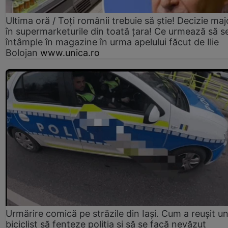
Ultima oră / Toți românii trebuie să știe! Decizie maj
în supermarketurile din toată țara! Ce urmează să s
întâmple în magazine în urma apelului făcut de Ilie
Bolojan
www.unica.ro
Urmărire comică pe străzile din Iași. Cum a reușit u
biciclist să fenteze poliția și să se facă nevăzut