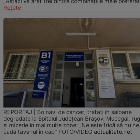
„Astăzi vă arăt trei dintre combinațiile mele prefera
Rețete
REPORTAJ | Bolnavi de cancer, tratați în saloane
degradate la Spitalul Județean Brașov. Mucegai, ru
și mizerie în mai multe zone: „Ne este frică să nu ne
cadă tavanul în cap” FOTO/VIDEO
actualitate.net