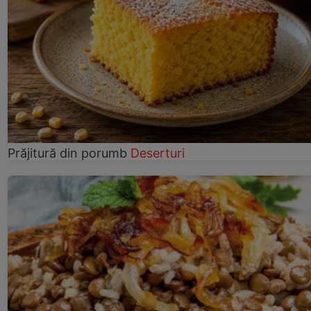
Prăjitură din porumb
Deserturi