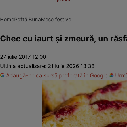
Home
Poftă Bună
Mese festive
Chec cu iaurt şi zmeură, un răsf
27 iulie 2017 12:00
Ultima actualizare:
21 iulie 2026 13:38
Adaugă-ne ca sursă preferată în Google
Urmă