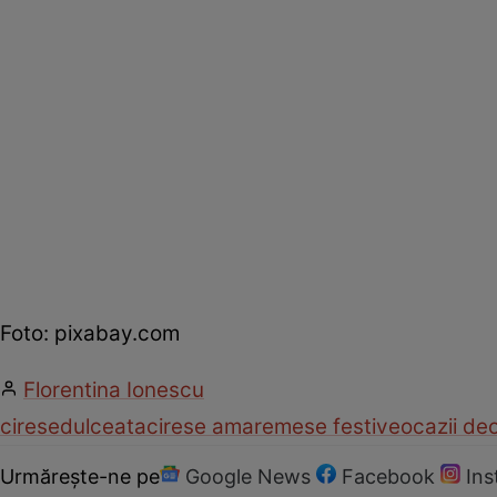
Foto: pixabay.com
Florentina Ionescu
cirese
dulceata
cirese amare
mese festive
ocazii de
Urmărește-ne pe
Google News
Facebook
In