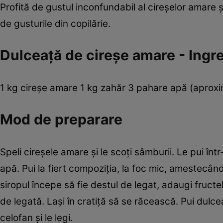
Profită de gustul inconfundabil al cireşelor amare 
de gusturile din copilărie.
Dulceaţă de cireşe amare - Ingr
1 kg cireşe amare 1 kg zahăr 3 pahare apă (aproxi
Mod de preparare
Speli cireşele amare şi le scoţi sâmburii. Le pui înt
apă. Pui la fiert compoziţia, la foc mic, amestecân
siropul începe să fie destul de legat, adaugi fructe
de legată. Laşi în cratiţă să se răcească. Pui dulc
celofan şi le legi.