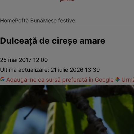
Home
Poftă Bună
Mese festive
Dulceaţă de cireşe amare
25 mai 2017 12:00
Ultima actualizare:
21 iulie 2026 13:39
Adaugă-ne ca sursă preferată în Google
Urmă