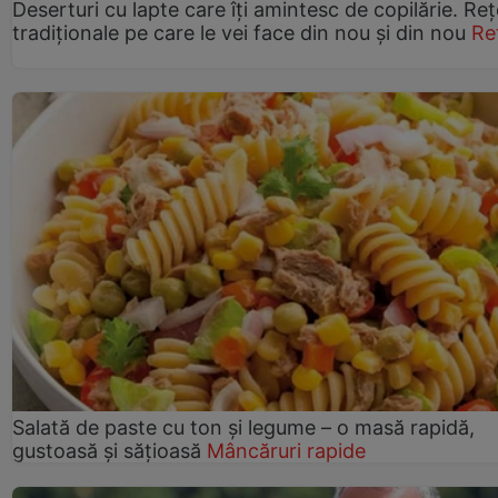
Deserturi cu lapte care îți amintesc de copilărie. Reț
tradiționale pe care le vei face din nou și din nou
Re
Salată de paste cu ton și legume – o masă rapidă,
gustoasă și sățioasă
Mâncăruri rapide