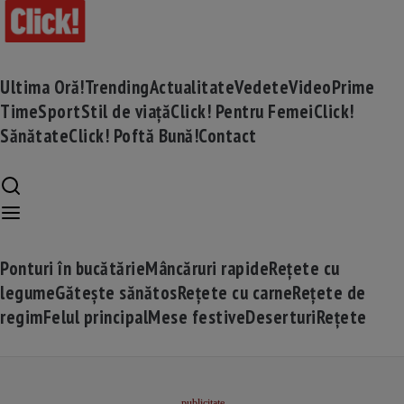
Ultima Oră!
Trending
Actualitate
Vedete
Video
Prime
Time
Sport
Stil de viață
Click! Pentru Femei
Click!
Sănătate
Click! Poftă Bună!
Contact
Ponturi în bucătărie
Mâncăruri rapide
Rețete cu
legume
Gătește sănătos
Rețete cu carne
Rețete de
regim
Felul principal
Mese festive
Deserturi
Rețete