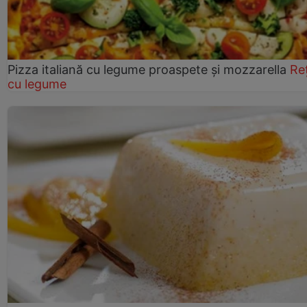
Pizza italiană cu legume proaspete și mozzarella
Re
cu legume