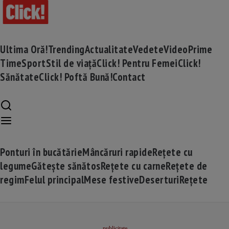
Ultima Oră!
Trending
Actualitate
Vedete
Video
Prime
Time
Sport
Stil de viață
Click! Pentru Femei
Click!
Sănătate
Click! Poftă Bună!
Contact
Ponturi în bucătărie
Mâncăruri rapide
Rețete cu
legume
Gătește sănătos
Rețete cu carne
Rețete de
regim
Felul principal
Mese festive
Deserturi
Rețete