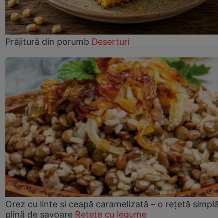
Prăjitură din porumb
Deserturi
Orez cu linte și ceapă caramelizată – o rețetă simplă
plină de savoare
Rețete cu legume