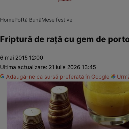
Home
Poftă Bună
Mese festive
Friptură de raţă cu gem de port
6 mai 2015 12:00
Ultima actualizare:
21 iulie 2026 13:45
Adaugă-ne ca sursă preferată în Google
Urmă