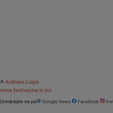
Andreea Luigia
mese festive
cina in doi
Urmărește-ne pe
Google News
Facebook
In