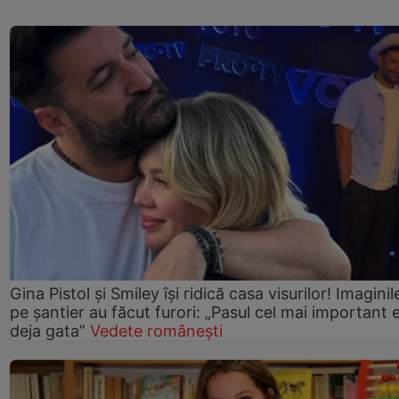
Gina Pistol și Smiley își ridică casa visurilor! Imaginil
pe șantier au făcut furori: „Pasul cel mai important 
deja gata”
Vedete românești