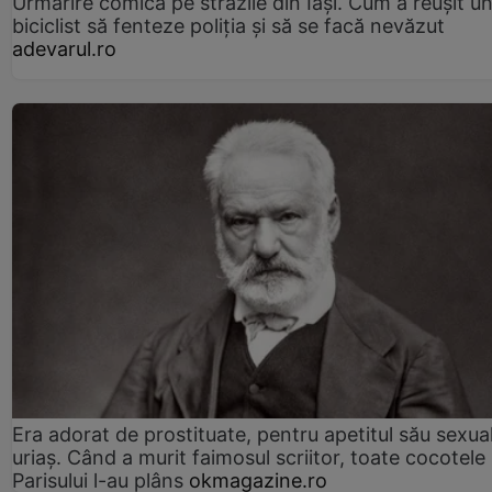
Urmărire comică pe străzile din Iași. Cum a reușit u
biciclist să fenteze poliția și să se facă nevăzut
adevarul.ro
Era adorat de prostituate, pentru apetitul său sexua
uriaș. Când a murit faimosul scriitor, toate cocotele
Parisului l-au plâns
okmagazine.ro