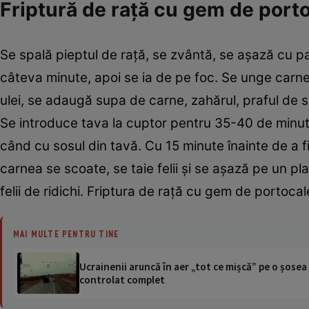
Friptură de raţă cu gem de port
Se spală pieptul de ­raţă, se zvântă, se aşază cu ­pa
câteva minute, apoi se ia de pe foc. Se unge carne
ulei, se adaugă supa de carne, zahărul, praful de s
Se introduce tava la cuptor pentru 35-40 de minute,
când cu sosul din tavă. Cu 15 minute înainte de a 
carnea se scoate, se taie felii şi se aşază pe un pl
felii de ridichi. Friptura de raţă cu gem de portoca
MAI MULTE PENTRU TINE
Ucrainenii aruncă în aer „tot ce mișcă” pe o șose
controlat complet