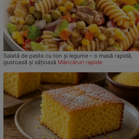
Salată de paste cu ton și legume – o masă rapidă,
gustoasă și sățioasă
Mâncăruri rapide