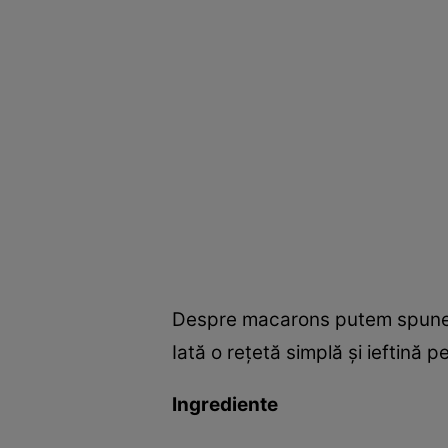
Despre macarons putem spune că 
Iată o reţetă simplă şi ieftină p
Ingrediente