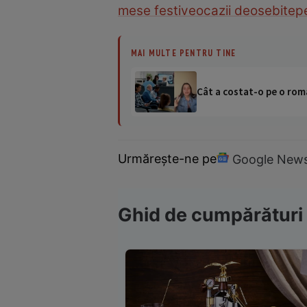
mese festive
ocazii deosebite
p
MAI MULTE PENTRU TINE
Cât a costat-o pe o româ
Urmărește-ne pe
Google New
Ghid de cumpărături