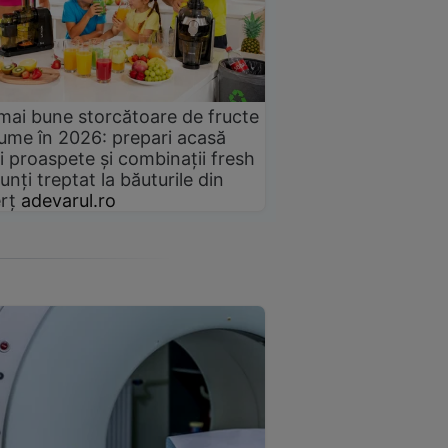
mai bune storcătoare de fructe
gume în 2026: prepari acasă
i proaspete și combinații fresh
unți treptat la băuturile din
rț
adevarul.ro