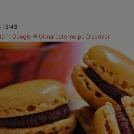
Gătește sănătos
Rețete cu carne
Rețete de regim
Felul p
6 13:43
ă în Google
Urmărește-ne pe Discover