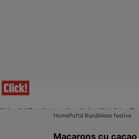
Ultima Oră!
Trending
Actualitate
Vedete
Video
Prime Ti
Home
Poftă Bună
Mese festive
Macarons cu cacao