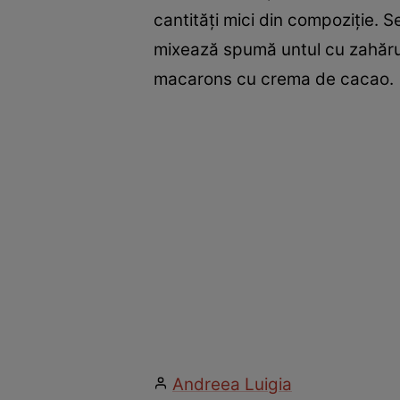
cantităţi mici din compoziţie. S
mixează spumă ­untul cu zahăru
macarons cu crema de cacao.
Andreea Luigia