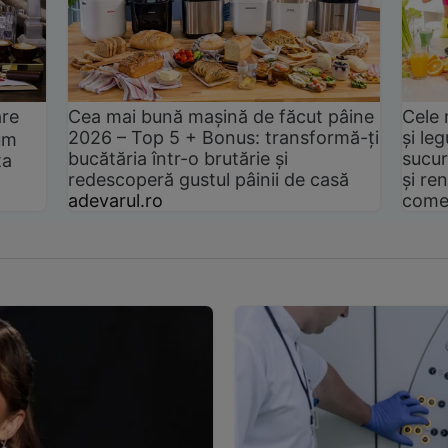
are
Cea mai bună mașină de făcut pâine
Cele 
2026 – Top 5 + Bonus: transformă-ți
și le
um
bucătăria într-o brutărie și
sucur
ta
redescoperă gustul pâinii de casă
și ren
adevarul.ro
come