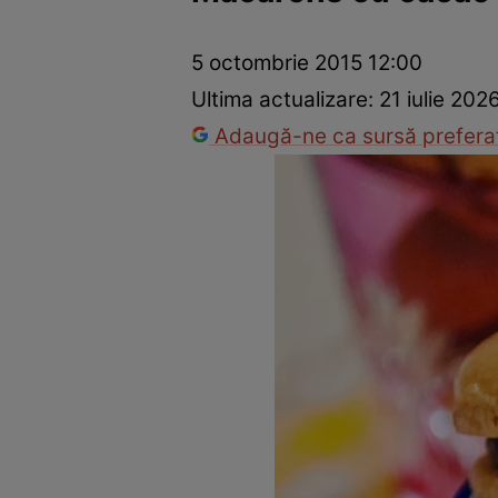
Ponturi în bucătărie
Mâncăruri rapide
Rețete cu legume
5 octombrie 2015 12:00
Ultima actualizare:
21 iulie 202
Adaugă-ne ca sursă preferat