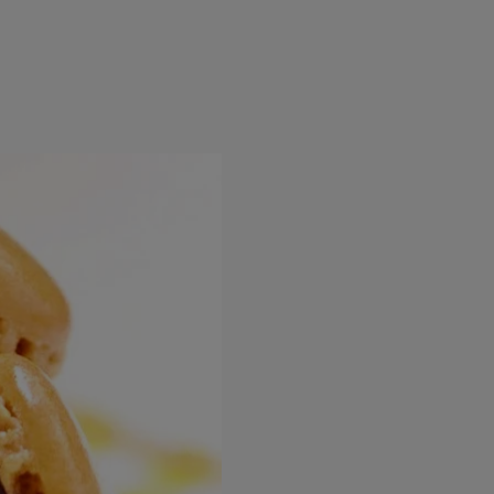
rincipal
Mese festive
Deserturi
Rețete