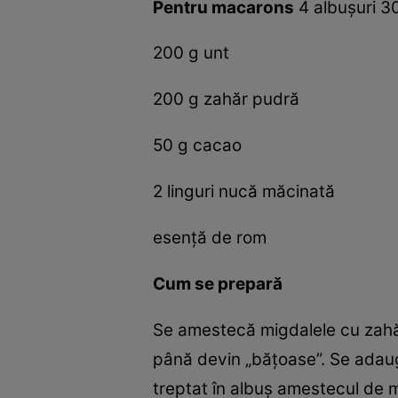
Pentru macarons
4 albuşuri 3
200 g unt
200 g zahăr pudră
50 g cacao
2 linguri nucă măcinată
esenţă de rom
Cum se prepară
Se amestecă migdalele cu zahăr
până devin „băţoase”. Se adaug
treptat în albuş amestecul de m