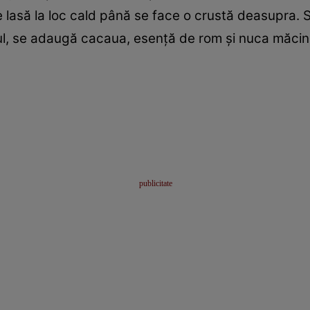
e ­lasă la loc cald până se ­face o crustă deasupra. 
l, se adaugă cacaua, esenţă de rom şi ­nuca măcina