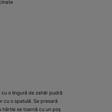
cinate
 cu o lingură de zahăr pudră
r cu o spatulă. Se presară
u hârtie se toarnă cu un poş