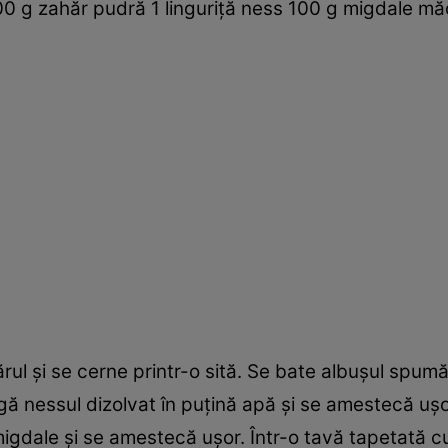
00 g zahăr pudră 1 linguriţă ness 100 g migdale mă
ul şi se cerne printr-o sită. Se bate albuşul spumă
ă nessul dizolvat în puţină apă şi se amestecă uşo
igdale şi se amestecă uşor. ­Într-o tavă tapetată c