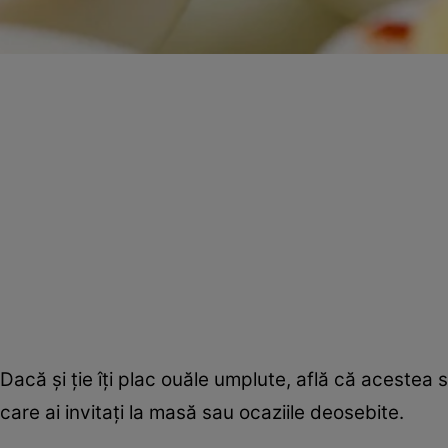
Dacă şi ţie îţi plac ouăle umplute, află că acestea s
care ai invitaţi la masă sau ocaziile deosebite.