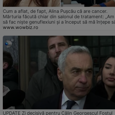
Cum a aflat, de fapt, Alina Pușcău că are cancer.
Mărturia făcută chiar din salonul de tratament: „Am
să fac niște genuflexiuni și a început să mă înțepe s
www.wowbiz.ro
UPDATE Zi decisivă pentru Călin Georgescu! Fostul