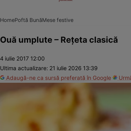
Home
Poftă Bună
Mese festive
Ouă umplute – Reţeta clasică
4 iulie 2017 12:00
Ultima actualizare:
21 iulie 2026 13:39
Adaugă-ne ca sursă preferată în Google
Urmă