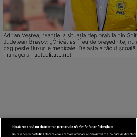
Adrian Veștea, reacție la situația deplorabilă din Spit
Județean Brașov: „Oricât aș fi eu de președinte, nu
bag peste fluxurile medicale. De asta a făcut școală
managerul”
actualitate.net
Nouă ne pasă ca datele tale personale să rămână confidențiale
Noi și partenerii noștri
606
stocăm și/sau accesăm informații pe dispozitivul dvs., precum identificatorii