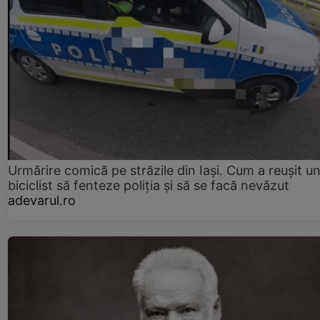
Urmărire comică pe străzile din Iași. Cum a reușit u
biciclist să fenteze poliția și să se facă nevăzut
adevarul.ro