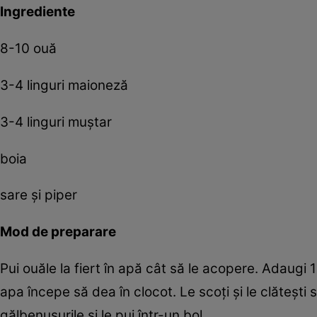
Ingrediente
8-10 ouă
3-4 linguri maioneză
3-4 linguri muştar
boia
sare şi piper
Mod de preparare
Pui ouăle la fiert în apă cât să le acopere. Adaugi 
apa începe să dea în clocot. Le scoţi şi le clăteşti 
gălbenuşurile şi le pui într-un bol.