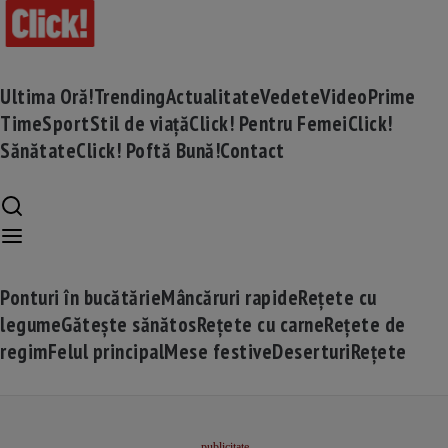
Ultima Oră!
Trending
Actualitate
Vedete
Video
Prime
Time
Sport
Stil de viață
Click! Pentru Femei
Click!
Sănătate
Click! Poftă Bună!
Contact
Ponturi în bucătărie
Mâncăruri rapide
Rețete cu
legume
Gătește sănătos
Rețete cu carne
Rețete de
regim
Felul principal
Mese festive
Deserturi
Rețete