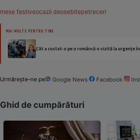
mese festive
ocazii deosebite
petreceri
MAI MULTE PENTRU TINE
Cât a costat-o pe o româncă o vizită la urgențe în
Urmărește-ne pe
Google News
Facebook
In
Ghid de cumpărături