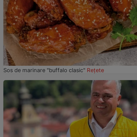
Sos de marinare "buffalo clasic"
Rețete