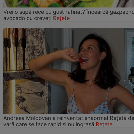
Vrei o supă rece cu gust rafinat? Încearcă gazpach
avocado cu creveți
Rețete
Andreea Moldovan a reinventat shaorma! Rețeta d
vară care se face rapid și nu îngrașă
Rețete