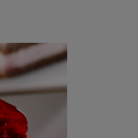
rincipal
Mese festive
Deserturi
Rețete