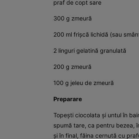
praf de copt sare
300 g zmeură
200 ml frişcă lichidă (sau smâ
2 linguri gelatină granulată
200 g zmeură
100 g jeleu de zmeură
Preparare
Topeşti ciocolata şi untul în ba
spumă tare, ca pentru bezea, îm
şi în final, făina cernută cu pra