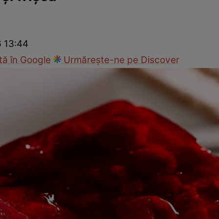
Gătește sănătos
Rețete cu carne
Rețete de regim
Felul p
6 13:44
ă în Google
Urmărește-ne pe Discover