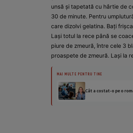
unsă şi tapetată cu hârtie de cop
30 de minute. Pentru umplutură 
care dizolvi gelatina. Baţi frişc
Laşi totul la rece până se coace 
piure de zmeură, între cele 3 bla
proaspete de zmeură. Laşi la re
MAI MULTE PENTRU TINE
Cât a costat-o pe o româ