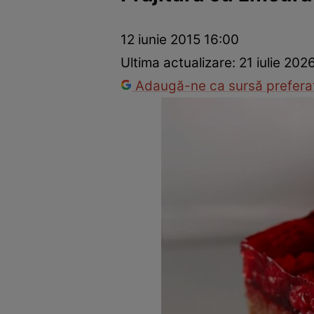
Ponturi în bucătărie
Mâncăruri rapide
Rețete cu legume
12 iunie 2015 16:00
Ultima actualizare:
21 iulie 202
Adaugă-ne ca sursă preferat