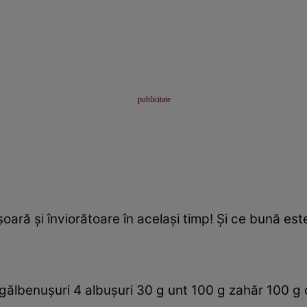
oară şi înviorătoare în acelaşi timp! Şi ce bună est
 gălbenuşuri 4 albuşuri 30 g unt 100 g zahăr 100 g c