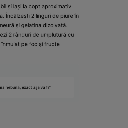
bil şi laşi la copt aproximativ
Încălzeşti 2 linguri de piure în
zmeură şi gelatina dizolvată.
 aşezi 2 rânduri de umplutură cu
u înmuiat pe foc şi fructe
ia nebună, exact așa va fi”