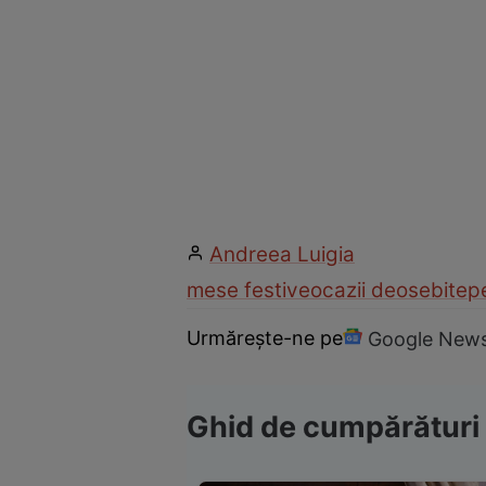
Andreea Luigia
mese festive
ocazii deosebite
p
Urmărește-ne pe
Google New
Ghid de cumpărături