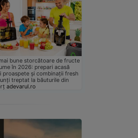
mai bune storcătoare de fructe
gume în 2026: prepari acasă
i proaspete și combinații fresh
unți treptat la băuturile din
rț
adevarul.ro