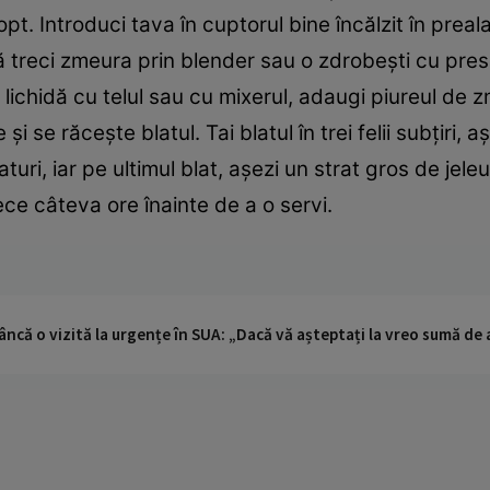
t. Introduci tava în cuptorul bine încălzit în preala
treci zmeura prin blender sau o zdrobeşti cu presa. 
a lichidă cu telul sau cu mixerul, adaugi piureul de 
şi se răceşte blatul. Tai blatul în trei felii subţiri,
turi, iar pe ultimul blat, aşezi un strat gros de jele
ce câteva ore înainte de a o servi.
ncă o vizită la urgențe în SUA: „Dacă vă așteptați la vreo sumă de a