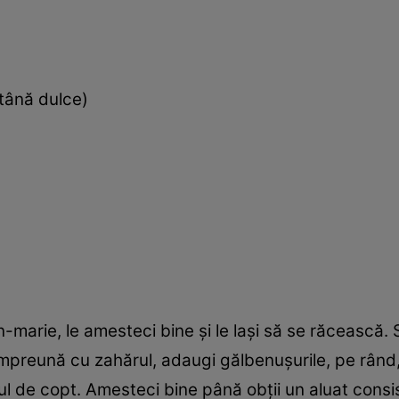
ntână dulce)
in-marie, le amesteci bine şi le laşi să se răcească. 
preună cu zahărul, adaugi gălbenuşurile, pe rând, 
ful de copt. Amesteci bine până obţii un aluat consis