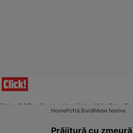
Ultima Oră!
Trending
Actualitate
Vedete
Video
Prime Ti
Home
Poftă Bună
Mese festive
Prăjitură cu zmeură 