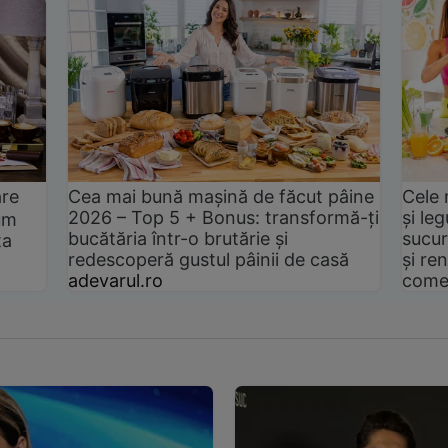
are
Cea mai bună mașină de făcut pâine
Cele 
2026 – Top 5 + Bonus: transformă-ți
și le
um
bucătăria într-o brutărie și
sucur
ta
redescoperă gustul pâinii de casă
și ren
adevarul.ro
come