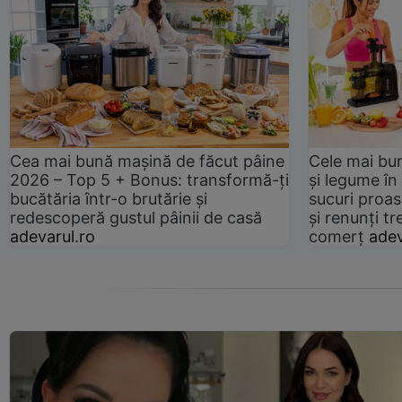
Cea mai bună mașină de făcut pâine
Cele mai bu
2026 – Top 5 + Bonus: transformă-ți
și legume în
bucătăria într-o brutărie și
sucuri proas
redescoperă gustul pâinii de casă
și renunți tr
adevarul.ro
comerț
adev