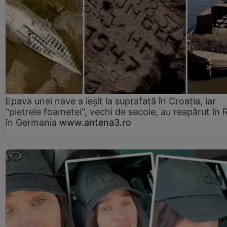
Epava unei nave a ieșit la suprafață în Croația, iar
"pietrele foametei", vechi de secole, au reapărut în R
în Germania
www.antena3.ro