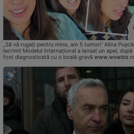
„Să vă rugați pentru mine, am 5 tumori” Alina Pușcău
lacrimi! Modelul internațional a lansat un apel, după
fost diagnosticată cu o boală gravă
www.wowbiz.r