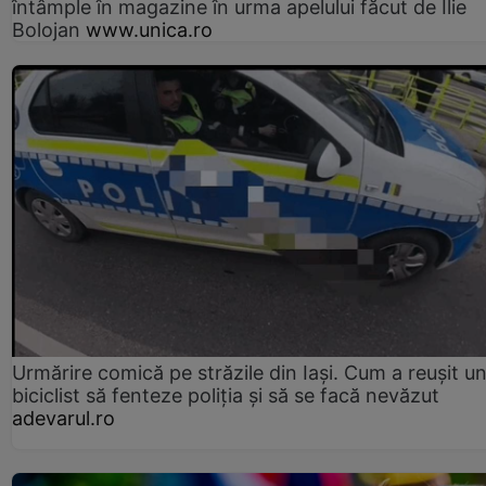
întâmple în magazine în urma apelului făcut de Ilie
Bolojan
www.unica.ro
Urmărire comică pe străzile din Iași. Cum a reușit u
biciclist să fenteze poliția și să se facă nevăzut
adevarul.ro