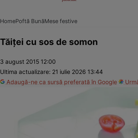
Home
Poftă Bună
Mese festive
Tăiţei cu sos de somon
3 august 2015 12:00
Ultima actualizare:
21 iulie 2026 13:44
Adaugă-ne ca sursă preferată în Google
Urmă