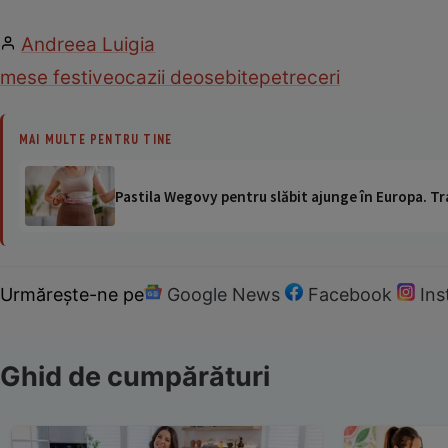
Andreea Luigia
mese festive
ocazii deosebite
petreceri
MAI MULTE PENTRU TINE
Pastila Wegovy pentru slăbit ajunge în Europa. Tr
Urmărește-ne pe
Google News
Facebook
In
Ghid de cumpărături