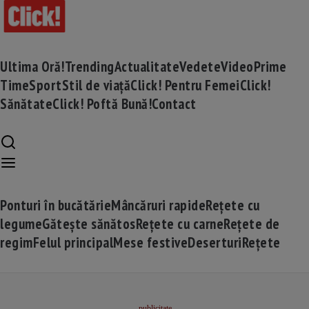
Ultima Oră!
Trending
Actualitate
Vedete
Video
Prime
Time
Sport
Stil de viață
Click! Pentru Femei
Click!
Sănătate
Click! Poftă Bună!
Contact
Ponturi în bucătărie
Mâncăruri rapide
Rețete cu
legume
Gătește sănătos
Rețete cu carne
Rețete de
regim
Felul principal
Mese festive
Deserturi
Rețete