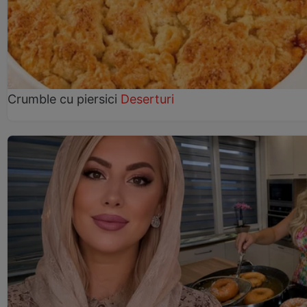
Crumble cu piersici
Deserturi