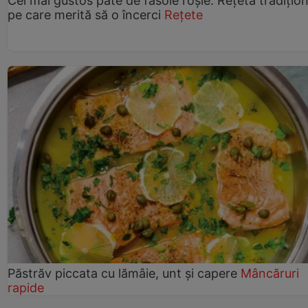
Cel mai gustos pate de fasole roșie. Rețeta tradițio
pe care merită să o încerci
Rețete
Păstrăv piccata cu lămâie, unt și capere
Mâncăruri
rapide