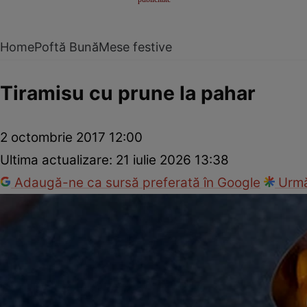
Home
Poftă Bună
Mese festive
Tiramisu cu prune la pahar
2 octombrie 2017 12:00
Ultima actualizare:
21 iulie 2026 13:38
Adaugă-ne ca sursă preferată în Google
Urmă