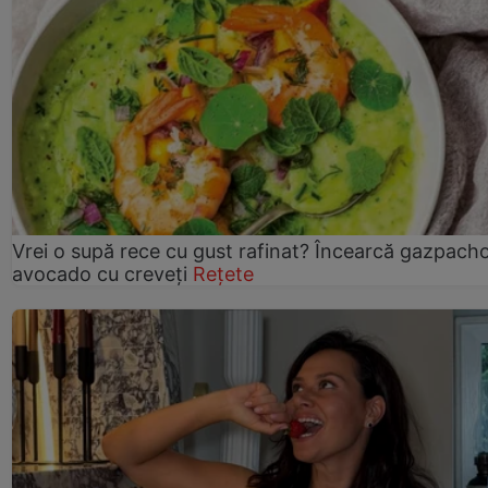
Vrei o supă rece cu gust rafinat? Încearcă gazpach
avocado cu creveți
Rețete