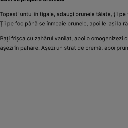
Topeşti untul în tigaie, adaugi prunele tăiate, ţii p
Ţii pe foc până se înmoaie prunele, apoi le laşi la ră
Baţi frişca cu zahărul vanilat, apoi o omogenizezi 
aşezi în pahare. Aşezi un strat de cremă, apoi prun