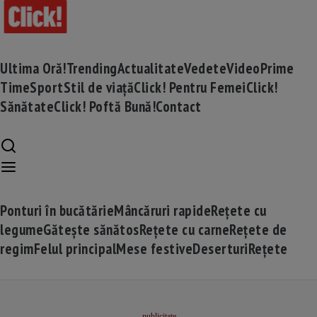
Ultima Oră!
Trending
Actualitate
Vedete
Video
Prime
Time
Sport
Stil de viață
Click! Pentru Femei
Click!
Sănătate
Click! Poftă Bună!
Contact
Ponturi în bucătărie
Mâncăruri rapide
Rețete cu
legume
Gătește sănătos
Rețete cu carne
Rețete de
regim
Felul principal
Mese festive
Deserturi
Rețete