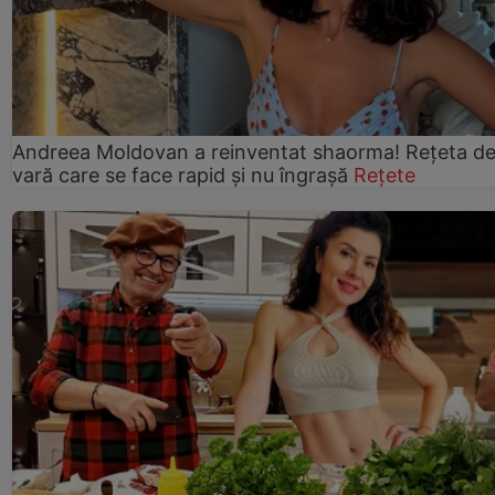
Andreea Moldovan a reinventat shaorma! Rețeta d
vară care se face rapid și nu îngrașă
Rețete