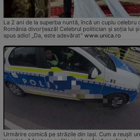
La 2 ani de la superba nuntă, încă un cuplu celebru 
România divorțează! Celebrul politician și soția lui ș
spus adio! „Da, este adevărat”
www.unica.ro
Urmărire comică pe străzile din Iași. Cum a reușit u