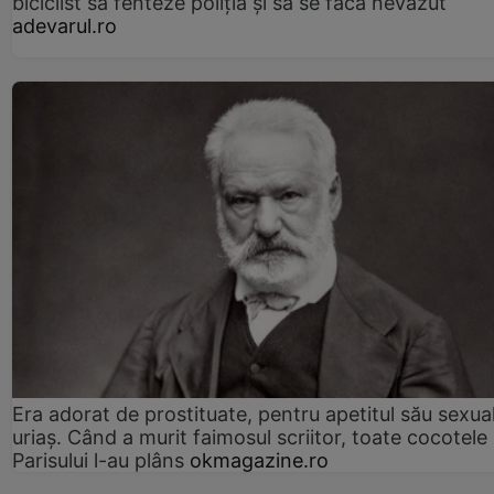
biciclist să fenteze poliția și să se facă nevăzut
adevarul.ro
Era adorat de prostituate, pentru apetitul său sexua
uriaș. Când a murit faimosul scriitor, toate cocotele
Parisului l-au plâns
okmagazine.ro