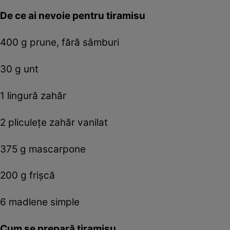
De ce ai nevoie pentru tiramisu
400 g prune, fără sâmburi
30 g unt
1 lingură zahăr
2 pliculeţe zahăr vanilat
375 g mascarpone
200 g frişcă
6 madlene simple
Cum se prepară tiramisu