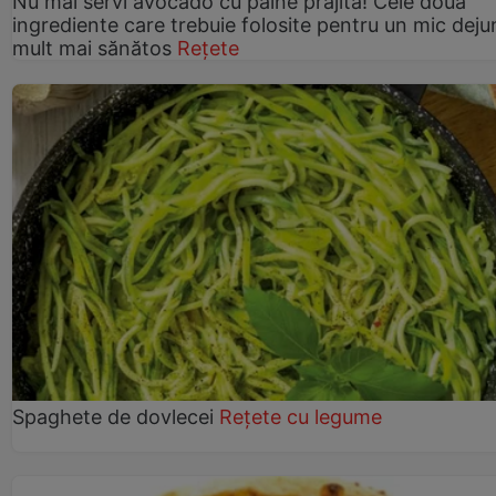
Nu mai servi avocado cu pâine prăjită! Cele două
ingrediente care trebuie folosite pentru un mic deju
mult mai sănătos
Rețete
Spaghete de dovlecei
Rețete cu legume