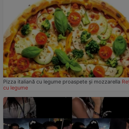
Pizza italiană cu legume proaspete și mozzarella
Re
cu legume