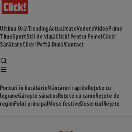
Ultima Oră!
Trending
Actualitate
Vedete
Video
Prime
Time
Sport
Stil de viață
Click! Pentru Femei
Click!
Sănătate
Click! Poftă Bună!
Contact
Ponturi în bucătărie
Mâncăruri rapide
Rețete cu
legume
Gătește sănătos
Rețete cu carne
Rețete de
regim
Felul principal
Mese festive
Deserturi
Rețete