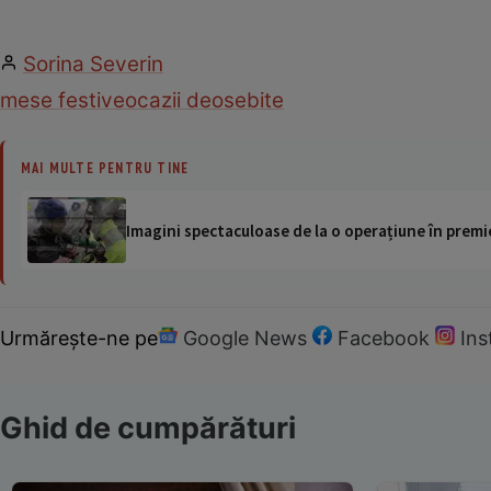
Sorina Severin
mese festive
ocazii deosebite
MAI MULTE PENTRU TINE
Imagini spectaculoase de la o operațiune în premie
Urmărește-ne pe
Google News
Facebook
In
Ghid de cumpărături