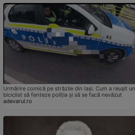
Urmărire comică pe străzile din Iași. Cum a reușit u
biciclist să fenteze poliția și să se facă nevăzut
adevarul.ro