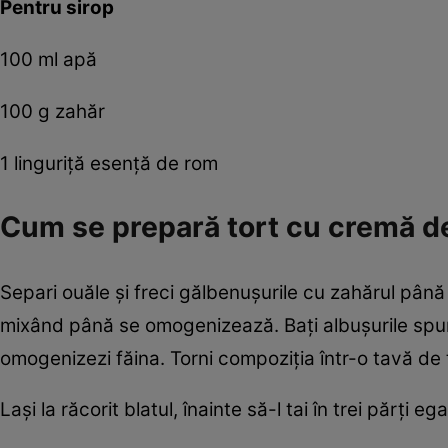
Pentru sirop
100 ml apă
100 g zahăr
1 linguriţă esenţă de rom
Cum se prepară tort cu cremă d
Separi ouăle şi freci gălbenuşurile cu zahărul până 
mixând până se omogenizează. Baţi albuşurile spumă t
omogenizezi făina. Torni compoziţia într-o tavă de to
Laşi la răcorit blatul, înainte să-l tai în trei părţi ega