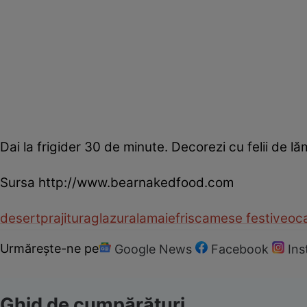
Dai la frigider 30 de minute. Decorezi cu felii de lă
Sursa http://www.bearnakedfood.com
desert
prajitura
glazura
lamaie
frisca
mese festive
oca
Urmărește-ne pe
Google News
Facebook
In
Ghid de cumpărături