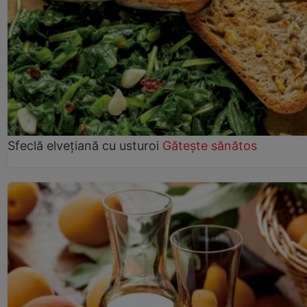
Sfeclă elvețiană cu usturoi
Gătește sănătos