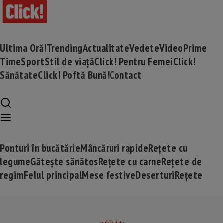
Ultima Oră!
Trending
Actualitate
Vedete
Video
Prime
Time
Sport
Stil de viață
Click! Pentru Femei
Click!
Sănătate
Click! Poftă Bună!
Contact
Ponturi în bucătărie
Mâncăruri rapide
Rețete cu
legume
Gătește sănătos
Rețete cu carne
Rețete de
regim
Felul principal
Mese festive
Deserturi
Rețete