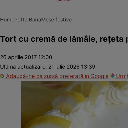
Home
Poftă Bună
Mese festive
Tort cu cremă de lămâie, reţeta 
26 aprilie 2017 12:00
Ultima actualizare:
21 iulie 2026 13:39
Adaugă-ne ca sursă preferată în Google
Urmă