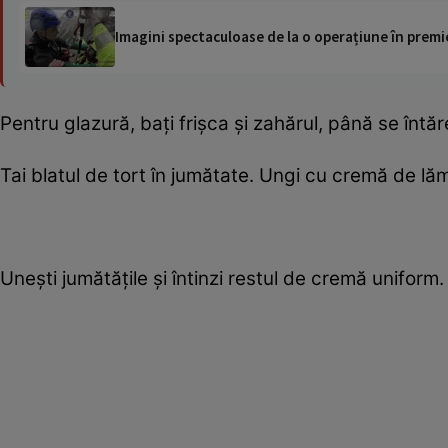
Imagini spectaculoase de la o operațiune în premie
Pentru glazură, baţi frişca şi zahărul, până se întă
Tai blatul de tort în jumătate. Ungi cu cremă de lămâ
Uneşti jumătăţile şi întinzi restul de cremă uniform.