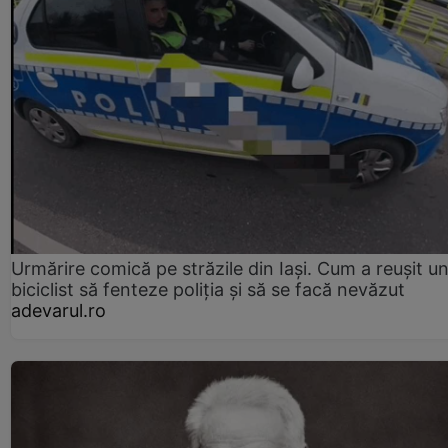
Urmărire comică pe străzile din Iași. Cum a reușit u
biciclist să fenteze poliția și să se facă nevăzut
adevarul.ro