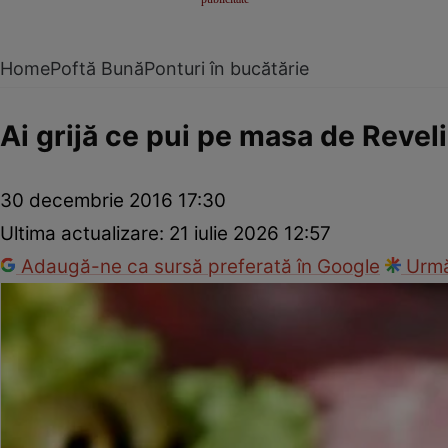
Home
Poftă Bună
Ponturi în bucătărie
Ai grijă ce pui pe masa de Revel
30 decembrie 2016 17:30
Ultima actualizare:
21 iulie 2026 12:57
Adaugă-ne ca sursă preferată în Google
Urmă