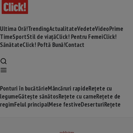
Ultima Oră!
Trending
Actualitate
Vedete
Video
Prime
Time
Sport
Stil de viață
Click! Pentru Femei
Click!
Sănătate
Click! Poftă Bună!
Contact
Ponturi în bucătărie
Mâncăruri rapide
Rețete cu
legume
Gătește sănătos
Rețete cu carne
Rețete de
regim
Felul principal
Mese festive
Deserturi
Rețete