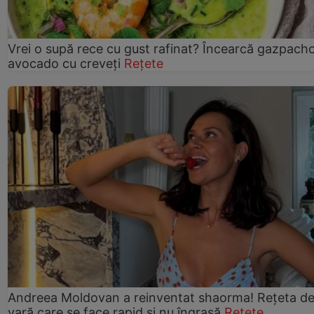
Vrei o supă rece cu gust rafinat? Încearcă gazpach
avocado cu creveți
Rețete
Andreea Moldovan a reinventat shaorma! Rețeta d
vară care se face rapid și nu îngrașă
Rețete