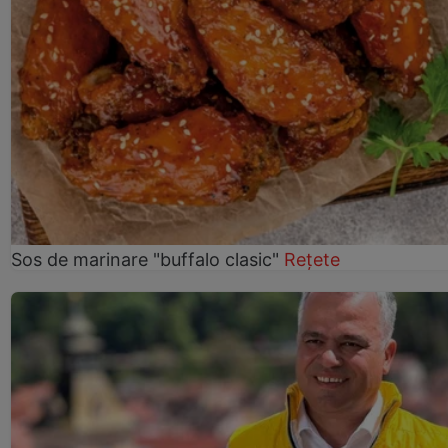
Sos de marinare "buffalo clasic"
Rețete