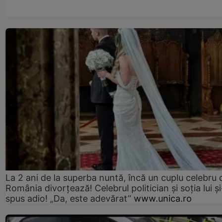
La 2 ani de la superba nuntă, încă un cuplu celebru 
România divorțează! Celebrul politician și soția lui ș
spus adio! „Da, este adevărat”
www.unica.ro