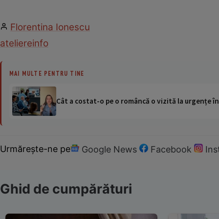
Florentina Ionescu
ateliere
info
MAI MULTE PENTRU TINE
Cât a costat-o pe o româncă o vizită la urgențe în
Urmărește-ne pe
Google News
Facebook
In
Ghid de cumpărături