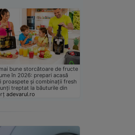
mai bune storcătoare de fructe
gume în 2026: prepari acasă
i proaspete și combinații fresh
unți treptat la băuturile din
rț
adevarul.ro