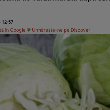
Gătește sănătos
Rețete cu carne
Rețete de regim
Felul p
6 12:57
ă în Google
Urmărește-ne pe Discover