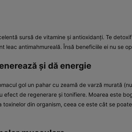
entă sursă de vitamine şi antioxidanţi. Te detoxifi
t leac antimahmureală. Însă beneficiile ei nu se op
enerează şi dă energie
tomacul gol un pahar cu zeamă de varză murată (nu
u efect de regenerare şi tonifiere. Moarea este bogat
ea toxinelor din organism, ceea ce este cât se poa