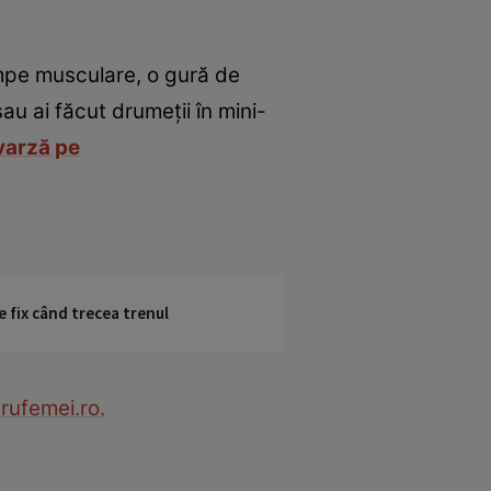
ampe musculare, o gură de
au ai făcut drumeţii în mini-
 varză pe
e fix când trecea trenul
rufemei.ro.