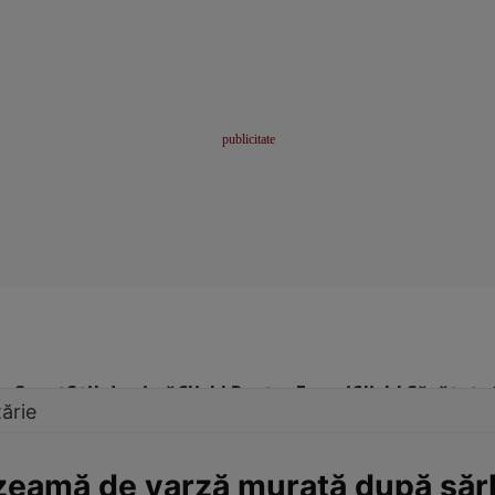
me
Sport
Stil de viață
Click! Pentru Femei
Click! Sănătate
ărie
 zeamă de varză murată după săr