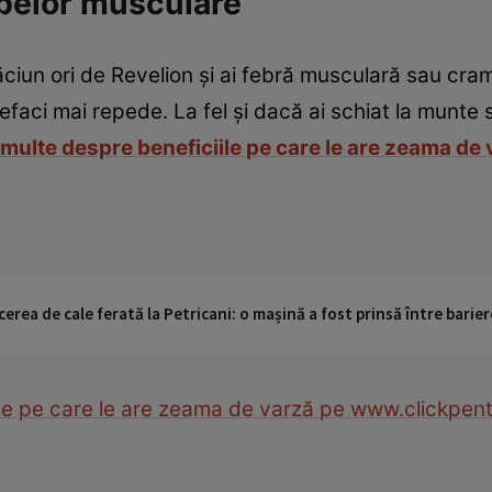
pelor musculare
ciun ori de Revelion şi ai febră musculară sau cr
faci mai repede. La fel şi dacă ai schiat la munte s
 multe despre beneficiile pe care le are zeama de
cerea de cale ferată la Petricani: o mașină a fost prinsă între barier
ile pe care le are zeama de varză pe www.clickpent