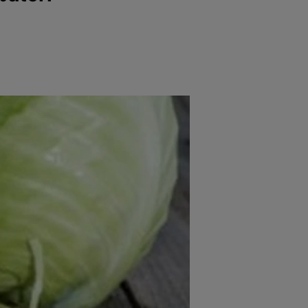
rincipal
Mese festive
Deserturi
Rețete