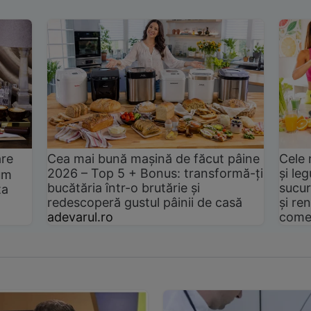
are
Cea mai bună mașină de făcut pâine
Cele 
2026 – Top 5 + Bonus: transformă-ți
și le
um
bucătăria într-o brutărie și
sucur
ta
redescoperă gustul pâinii de casă
și ren
adevarul.ro
come