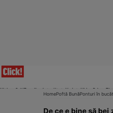
Ultima Oră!
Trending
Actualitate
Vedete
Video
Prime Ti
Home
Poftă Bună
Ponturi în bucăt
De ce e bine să bei