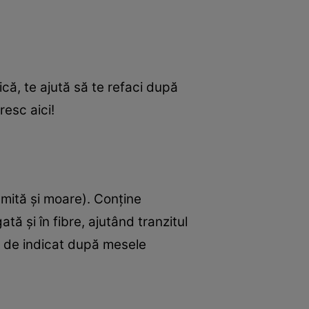
că, te ajută să te refaci după
resc aici!
mită şi moare). Conţine
ă şi în fibre, ajutând tranzitul
te de indicat după mesele