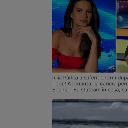
Iulia Pârlea a suferit enorm du
Torje! A renunțat la carieră pent
Spania: „Eu stăteam în casă, să