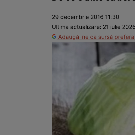
Ponturi în bucătărie
Mâncăruri rapide
Rețete cu legume
29 decembrie 2016 11:30
Ultima actualizare:
21 iulie 202
Adaugă-ne ca sursă preferat