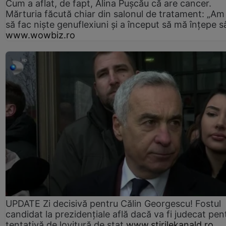
Cum a aflat, de fapt, Alina Pușcău că are cancer.
Mărturia făcută chiar din salonul de tratament: „Am
să fac niște genuflexiuni și a început să mă înțepe s
www.wowbiz.ro
UPDATE Zi decisivă pentru Călin Georgescu! Fostul
candidat la prezidențiale află dacă va fi judecat pen
tentativă de lovitură de stat
www.stirilekanald.ro