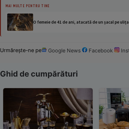
MAI MULTE PENTRU TINE
O femeie de 41 de ani, atacată de un șacal pe ulița
Urmărește-ne pe
Google News
Facebook
In
Ghid de cumpărături