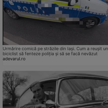
Urmărire comică pe străzile din Iași. Cum a reușit u
biciclist să fenteze poliția și să se facă nevăzut
adevarul.ro