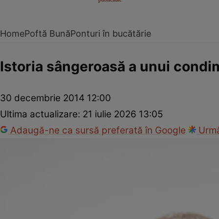
Home
Poftă Bună
Ponturi în bucătărie
Istoria sângeroasă a unui condi
30 decembrie 2014 12:00
Ultima actualizare:
21 iulie 2026 13:05
Adaugă-ne ca sursă preferată în Google
Urmă