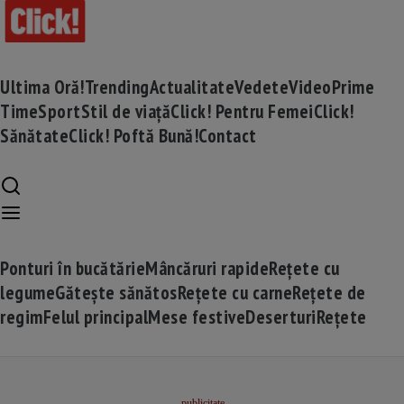
Ultima Oră!
Trending
Actualitate
Vedete
Video
Prime
Time
Sport
Stil de viață
Click! Pentru Femei
Click!
Sănătate
Click! Poftă Bună!
Contact
Ponturi în bucătărie
Mâncăruri rapide
Rețete cu
legume
Gătește sănătos
Rețete cu carne
Rețete de
regim
Felul principal
Mese festive
Deserturi
Rețete