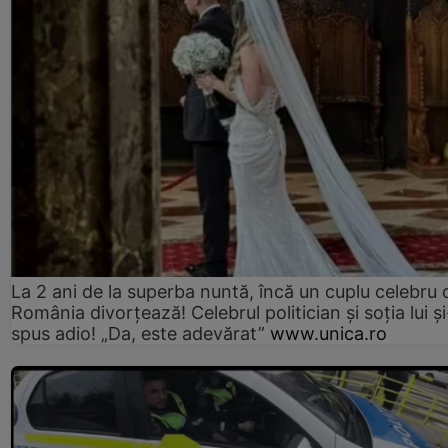
La 2 ani de la superba nuntă, încă un cuplu celebru 
România divorțează! Celebrul politician și soția lui ș
spus adio! „Da, este adevărat”
www.unica.ro