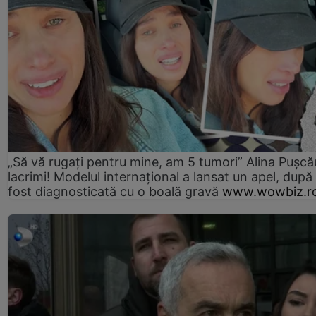
„Să vă rugați pentru mine, am 5 tumori” Alina Pușcău
lacrimi! Modelul internațional a lansat un apel, după
fost diagnosticată cu o boală gravă
www.wowbiz.r