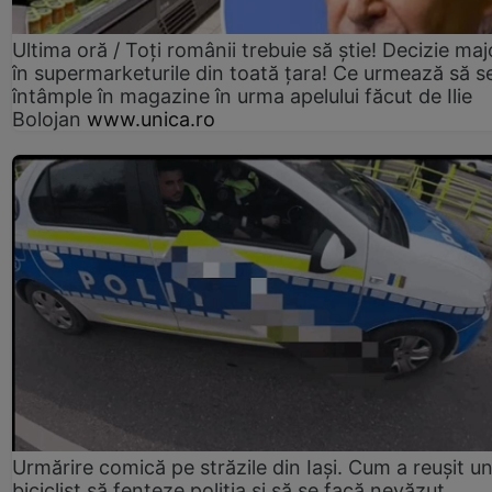
Ultima oră / Toți românii trebuie să știe! Decizie maj
în supermarketurile din toată țara! Ce urmează să s
întâmple în magazine în urma apelului făcut de Ilie
Bolojan
www.unica.ro
Urmărire comică pe străzile din Iași. Cum a reușit u
biciclist să fenteze poliția și să se facă nevăzut