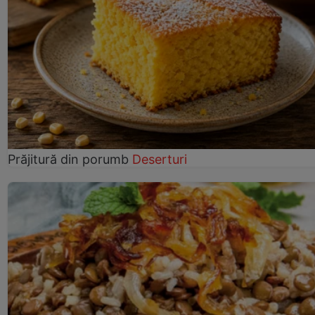
Prăjitură din porumb
Deserturi