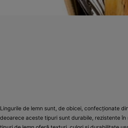
Lingurile de lemn sunt, de obicei, confecționate din
deoarece aceste tipuri sunt durabile, rezistente în
tipuri de lemn oferă texturi, culori și durabilitate u