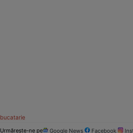
bucatarie
Urmărește-ne pe
Google News
Facebook
In