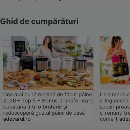
Ghid de cumpărături
Cea mai bună mașină de făcut pâine
Cele mai bu
2026 – Top 5 + Bonus: transformă-ți
și legume în
bucătăria într-o brutărie și
sucuri proas
redescoperă gustul pâinii de casă
și renunți tr
adevarul.ro
comerț
adev