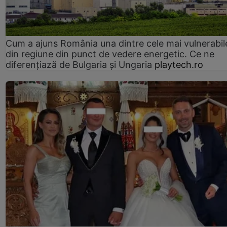
Cum a ajuns România una dintre cele mai vulnerabile
din regiune din punct de vedere energetic. Ce ne
diferențiază de Bulgaria și Ungaria
playtech.ro