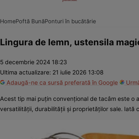
Home
Poftă Bună
Ponturi în bucătărie
Lingura de lemn, ustensila magi
5 decembrie 2024 18:23
Ultima actualizare:
21 iulie 2026 13:08
Adaugă-ne ca sursă preferată în Google
Urmă
Acest tip mai puțin convențional de tacâm este o a
versatilității, durabilității și proprietăților sale. Ia