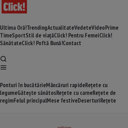
Ultima Oră!
Trending
Actualitate
Vedete
Video
Prime
Time
Sport
Stil de viață
Click! Pentru Femei
Click!
Sănătate
Click! Poftă Bună!
Contact
Ponturi în bucătărie
Mâncăruri rapide
Rețete cu
legume
Gătește sănătos
Rețete cu carne
Rețete de
regim
Felul principal
Mese festive
Deserturi
Rețete