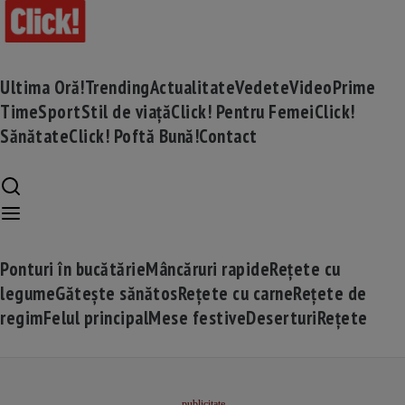
Ultima Oră!
Trending
Actualitate
Vedete
Video
Prime
Time
Sport
Stil de viață
Click! Pentru Femei
Click!
Sănătate
Click! Poftă Bună!
Contact
Ponturi în bucătărie
Mâncăruri rapide
Rețete cu
legume
Gătește sănătos
Rețete cu carne
Rețete de
regim
Felul principal
Mese festive
Deserturi
Rețete