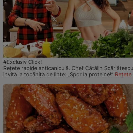
#Exclusiv Click!
Rețete rapide anticaniculă. Chef Cătălin Scărlătesc
invită la tocăniță de linte: „Spor la proteine!”
Rețete