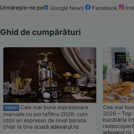
Urmărește-ne pe
Google News
Facebook
In
Ghid de cumpărături
Cele mai bune espressoare
Cea mai bun
VIDEO
2026 – Top 
manuale cu portafiltru 2026: cum
bucătăria înt
obții un espresso de nivel barista
redescoperă 
chiar la tine acasă
adevarul.ro
adevarul.ro