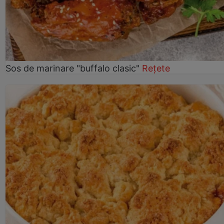
Sos de marinare "buffalo clasic"
Rețete