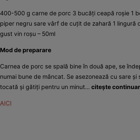
400-500 g carne de porc 3 bucăţi ceapă roşie 1 b
piper negru sare vârf de cuţit de zahară 1 lingură 
gust vin roşu – 50ml
Mod de preparare
Carnea de porc se spală bine în două ape, se îndep
numai bune de mâncat. Se asezonează cu sare şi se
tocată şi gătiţi pentru un minut...
citeşte continua
AICI