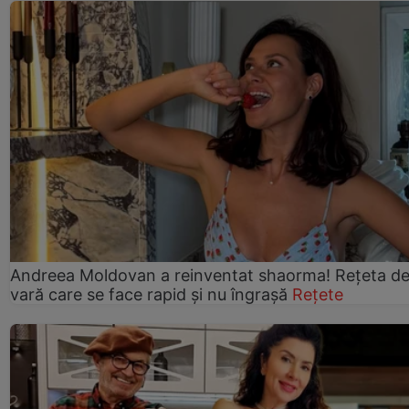
Andreea Moldovan a reinventat shaorma! Rețeta d
vară care se face rapid și nu îngrașă
Rețete