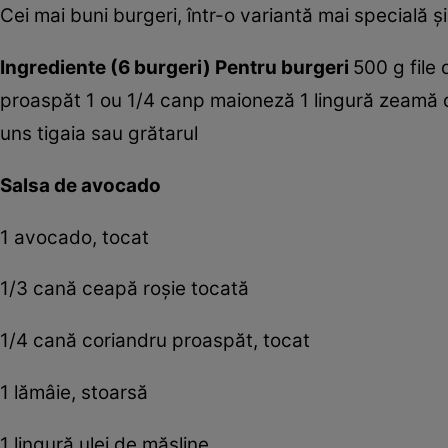
Cei mai buni burgeri, într-o variantă mai specială ş
Ingrediente (6 burgeri)
Pentru burgeri
500 g file
proaspăt 1 ou 1/4 canp maioneză 1 lingură zeamă de
uns tigaia sau grătarul
Salsa de avocado
1 avocado, tocat
1/3 cană ceapă roşie tocată
1/4 cană coriandru proaspăt, tocat
1 lămâie, stoarsă
1 lingură ulei de măsline