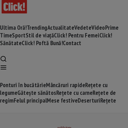
Ultima Oră!
Trending
Actualitate
Vedete
Video
Prime
Time
Sport
Stil de viață
Click! Pentru Femei
Click!
Sănătate
Click! Poftă Bună!
Contact
Ponturi în bucătărie
Mâncăruri rapide
Rețete cu
legume
Gătește sănătos
Rețete cu carne
Rețete de
regim
Felul principal
Mese festive
Deserturi
Rețete