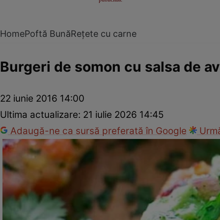
Home
Poftă Bună
Rețete cu carne
Burgeri de somon cu salsa de a
22 iunie 2016 14:00
Ultima actualizare:
21 iulie 2026 14:45
Adaugă-ne ca sursă preferată în Google
Urmă