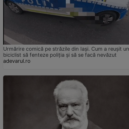
Urmărire comică pe străzile din Iași. Cum a reușit u
biciclist să fenteze poliția și să se facă nevăzut
adevarul.ro