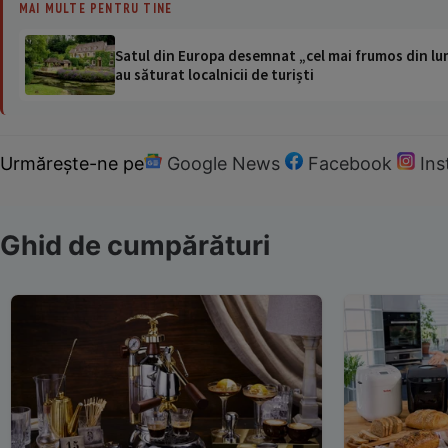
MAI MULTE PENTRU TINE
Satul din Europa desemnat „cel mai frumos din lum
au săturat localnicii de turiști
Urmărește-ne pe
Google News
Facebook
In
Ghid de cumpărături