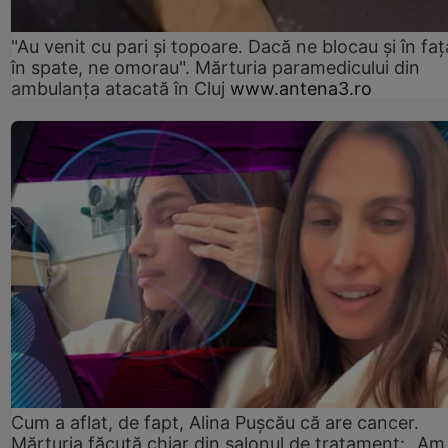
"Au venit cu pari și topoare. Dacă ne blocau şi în faţă
în spate, ne omorau". Mărturia paramedicului din
ambulanţa atacată în Cluj
www.antena3.ro
Cum a aflat, de fapt, Alina Pușcău că are cancer.
Mărturia făcută chiar din salonul de tratament: „Am