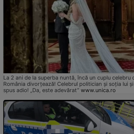
La 2 ani de la superba nuntă, încă un cuplu celebru 
România divorțează! Celebrul politician și soția lui ș
spus adio! „Da, este adevărat”
www.unica.ro