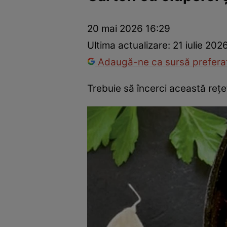
Ponturi în bucătărie
Mâncăruri rapide
Rețete cu legume
20 mai 2026 16:29
Ultima actualizare:
21 iulie 202
Adaugă-ne ca sursă preferat
Trebuie să încerci această reţet