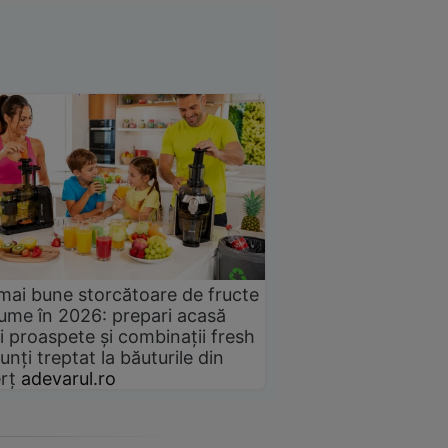
mai bune storcătoare de fructe
gume în 2026: prepari acasă
i proaspete și combinații fresh
unți treptat la băuturile din
rț
adevarul.ro