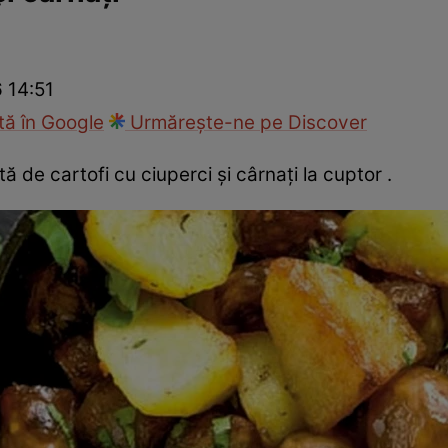
Gătește sănătos
Rețete cu carne
Rețete de regim
Felul p
6 14:51
ă în Google
Urmărește-ne pe Discover
ă de cartofi cu ciuperci și cârnați la cuptor .