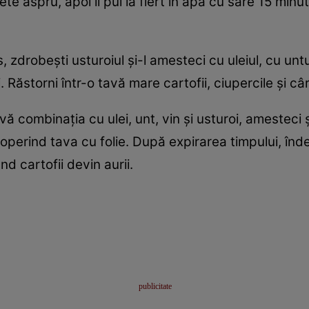
e aspru, apoi îi pui la fiert în apă cu sare 15 minute. Îi 
rs, zdrobești usturoiul și-l amesteci cu uleiul, cu untu
Răstorni într-o tavă mare cartofii, ciupercile și câr
ă combinația cu ulei, unt, vin și usturoi, amesteci ș
operind tava cu folie. După expirarea timpului, îndep
d cartofii devin aurii.