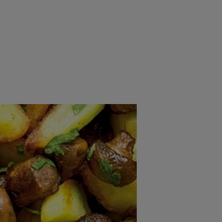
rincipal
Mese festive
Deserturi
Rețete