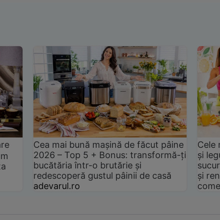
are
Cea mai bună mașină de făcut pâine
Cele 
2026 – Top 5 + Bonus: transformă-ți
și le
um
bucătăria într-o brutărie și
sucur
ta
redescoperă gustul pâinii de casă
și ren
adevarul.ro
come