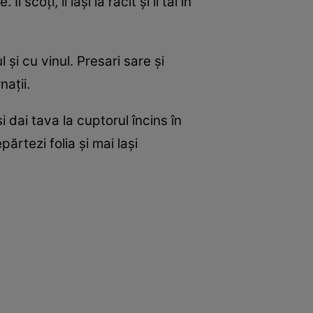
scoți, îi lași la răcit și îi tai în
l și cu vinul. Presari sare și
nații.
i dai tava la cuptorul încins în
ărtezi folia și mai lași