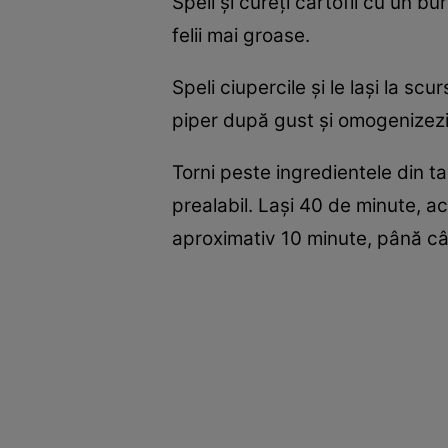
Speli şi cureţi cartofii cu un buret
felii mai groase.
Speli ciupercile și le lași la scu
piper după gust și omogenizezi. 
Torni peste ingredientele din tav
prealabil. Lași 40 de minute, ac
aproximativ 10 minute, până cân