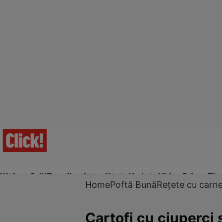
Ultima Oră!
Trending
Actualitate
Vedete
Video
Prime Ti
Home
Poftă Bună
Rețete cu carn
Cartofi cu ciuperci 