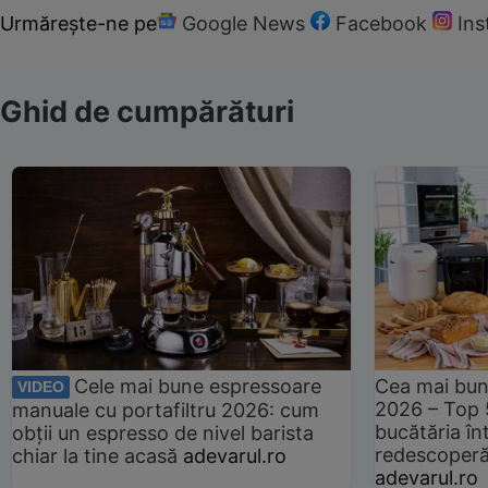
Urmărește-ne pe
Google News
Facebook
In
Ghid de cumpărături
Cele mai bune espressoare
Cea mai bun
VIDEO
2026 – Top 
manuale cu portafiltru 2026: cum
bucătăria înt
obții un espresso de nivel barista
redescoperă 
chiar la tine acasă
adevarul.ro
adevarul.ro