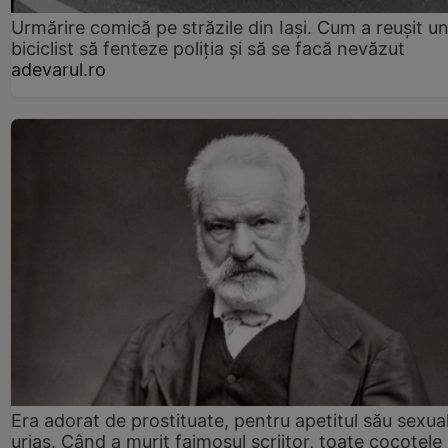
Urmărire comică pe străzile din Iași. Cum a reușit u
biciclist să fenteze poliția și să se facă nevăzut
adevarul.ro
Era adorat de prostituate, pentru apetitul său sexua
uriaș. Când a murit faimosul scriitor, toate cocotele