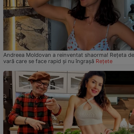
Andreea Moldovan a reinventat shaorma! Rețeta d
vară care se face rapid și nu îngrașă
Rețete