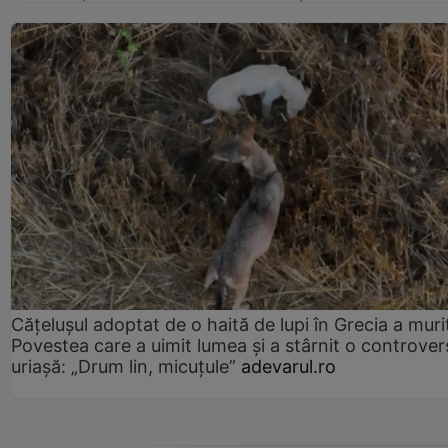
Cățelușul adoptat de o haită de lupi în Grecia a muri
Povestea care a uimit lumea și a stârnit o controver
uriașă: „Drum lin, micuțule”
adevarul.ro