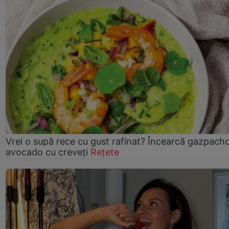
Vrei o supă rece cu gust rafinat? Încearcă gazpach
avocado cu creveți
Rețete