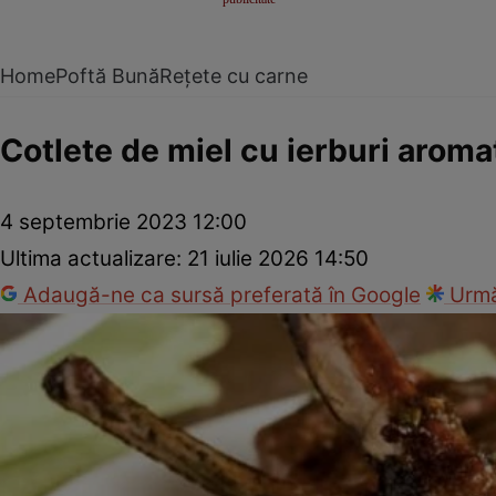
Home
Poftă Bună
Rețete cu carne
Cotlete de miel cu ierburi aroma
4 septembrie 2023 12:00
Ultima actualizare:
21 iulie 2026 14:50
Adaugă-ne ca sursă preferată în Google
Urmă