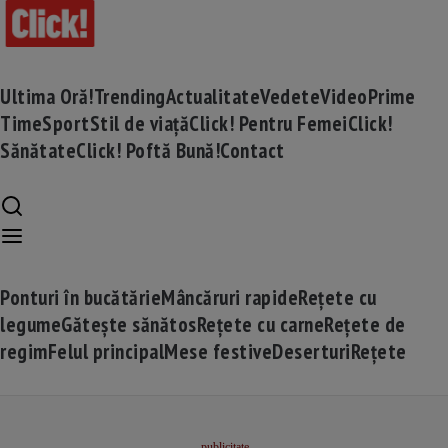
Ultima Oră!
Trending
Actualitate
Vedete
Video
Prime
Time
Sport
Stil de viață
Click! Pentru Femei
Click!
Sănătate
Click! Poftă Bună!
Contact
Ponturi în bucătărie
Mâncăruri rapide
Rețete cu
legume
Gătește sănătos
Rețete cu carne
Rețete de
regim
Felul principal
Mese festive
Deserturi
Rețete