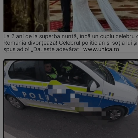
La 2 ani de la superba nuntă, încă un cuplu celebru 
România divorțează! Celebrul politician și soția lui ș
spus adio! „Da, este adevărat”
www.unica.ro