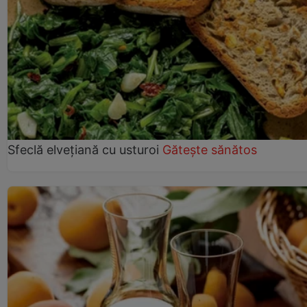
Sfeclă elvețiană cu usturoi
Gătește sănătos