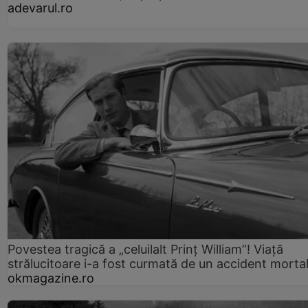
adevarul.ro
Povestea tragică a „celuilalt Prinț William”! Viață
strălucitoare i-a fost curmată de un accident morta
okmagazine.ro