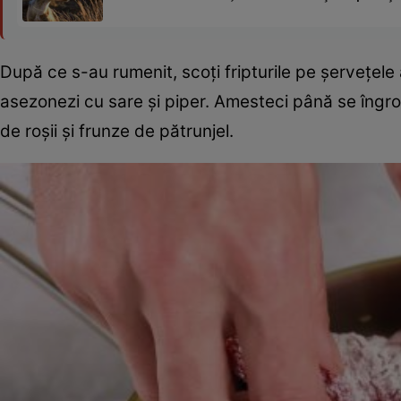
După ce s-au rumenit, scoţi fripturile pe şerveţele 
asezonezi cu sare şi piper. Amesteci până se îngroa
de roşii şi frunze de pătrunjel.