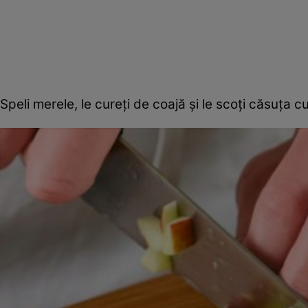
Speli merele, le cureţi de coajă şi le scoţi căsuţa cu