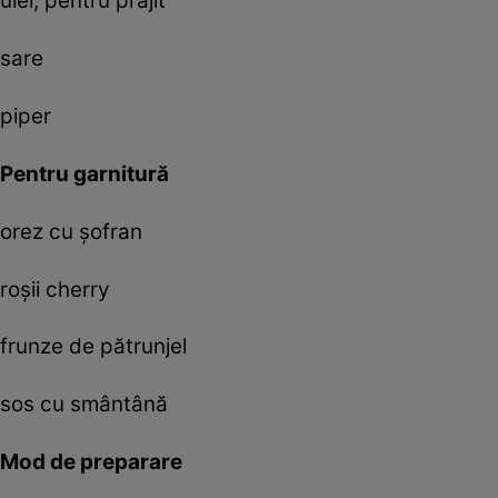
ulei, pentru prăjit
sare
piper
Pentru garnitură
orez cu şofran
roşii cherry
frunze de pătrunjel
sos cu smântână
Mod de preparare