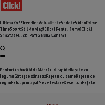
Ultima Oră!
Trending
Actualitate
Vedete
Video
Prime
Time
Sport
Stil de viață
Click! Pentru Femei
Click!
Sănătate
Click! Poftă Bună!
Contact
Ponturi în bucătărie
Mâncăruri rapide
Rețete cu
legume
Gătește sănătos
Rețete cu carne
Rețete de
regim
Felul principal
Mese festive
Deserturi
Rețete