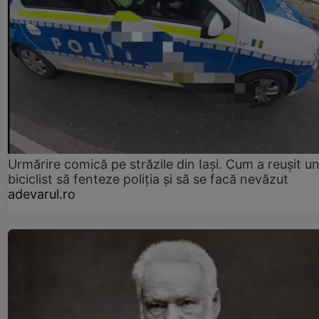
Urmărire comică pe străzile din Iași. Cum a reușit u
biciclist să fenteze poliția și să se facă nevăzut
adevarul.ro