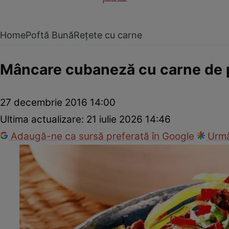
Home
Poftă Bună
Rețete cu carne
Mâncare cubaneză cu carne de p
27 decembrie 2016 14:00
Ultima actualizare:
21 iulie 2026 14:46
Adaugă-ne ca sursă preferată în Google
Urmă