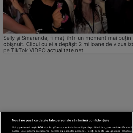
Selly și Smaranda, filmați într-un moment mai puțin
obișnuit. Clipul cu ei a depășit 2 milioane de vizualiz
pe TikTok VIDEO
actualitate.net
Nouă ne pasă ca datele tale personale să rămână confidențiale
Noi și partenerii noștri
606
stocăm și/sau accesăm informații pe dispozitivul dvs., precum identificatorii
cookie unici pentru prelucrarea datelor cu caracter personal. Puteți accepta sau gestiona alegerile