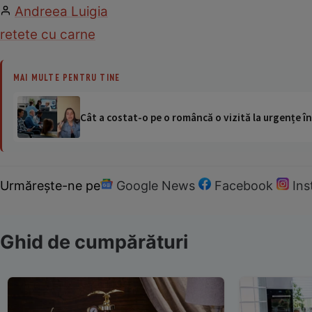
Andreea Luigia
retete cu carne
MAI MULTE PENTRU TINE
Cât a costat-o pe o româncă o vizită la urgențe în
Urmărește-ne pe
Google News
Facebook
In
Ghid de cumpărături