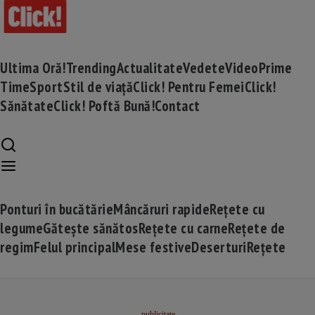
Ultima Oră!
Trending
Actualitate
Vedete
Video
Prime
Time
Sport
Stil de viață
Click! Pentru Femei
Click!
Sănătate
Click! Poftă Bună!
Contact
Ponturi în bucătărie
Mâncăruri rapide
Rețete cu
legume
Gătește sănătos
Rețete cu carne
Rețete de
regim
Felul principal
Mese festive
Deserturi
Rețete