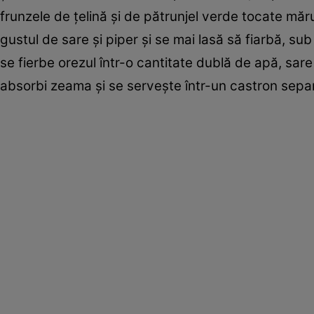
frunzele de ţelină şi de pătrunjel verde tocate măru
gustul de sare şi piper şi se mai lasă să fiarbă, s
se fierbe orezul într-o cantitate dublă de apă, sare
absorbi zeama şi se serveşte într-un castron separ