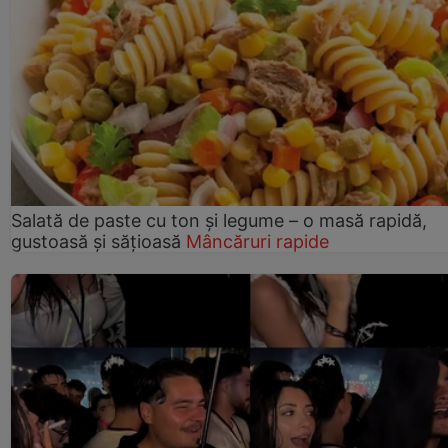
Salată de paste cu ton și legume – o masă rapidă,
gustoasă și sățioasă
Mâncăruri rapide