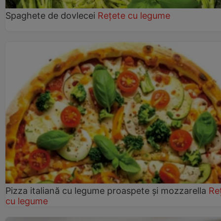
Spaghete de dovlecei
Rețete cu legume
Pizza italiană cu legume proaspete și mozzarella
Re
cu legume