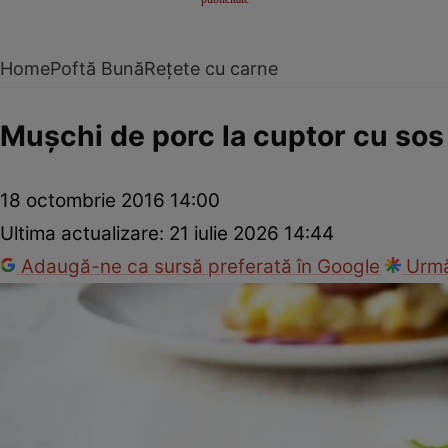
Home
Poftă Bună
Rețete cu carne
Muşchi de porc la cuptor cu sos 
18 octombrie 2016 14:00
Ultima actualizare:
21 iulie 2026 14:44
Adaugă-ne ca sursă preferată în Google
Urmă