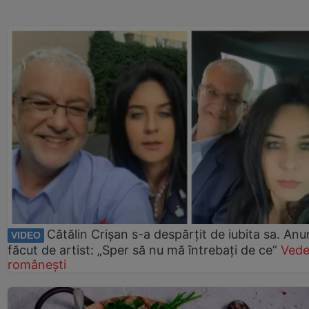
Cătălin Crișan s-a despărțit de iubita sa. Anu
VIDEO
făcut de artist: „Sper să nu mă întrebați de ce”
Vede
românești