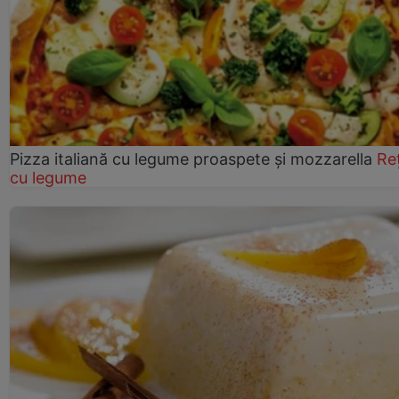
Pizza italiană cu legume proaspete și mozzarella
Re
cu legume