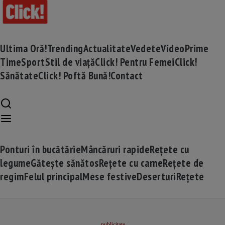
Ultima Oră!
Trending
Actualitate
Vedete
Video
Prime
Time
Sport
Stil de viață
Click! Pentru Femei
Click!
Sănătate
Click! Poftă Bună!
Contact
Ponturi în bucătărie
Mâncăruri rapide
Rețete cu
legume
Gătește sănătos
Rețete cu carne
Rețete de
regim
Felul principal
Mese festive
Deserturi
Rețete