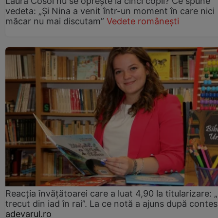
Laura Cosoi nu se oprește la cinci copii? Ce spune
vedeta: „Și Nina a venit într-un moment în care nici
măcar nu mai discutam”
Vedete românești
Reacția învățătoarei care a luat 4,90 la titularizare:
trecut din iad în rai”. La ce notă a ajuns după contes
adevarul.ro