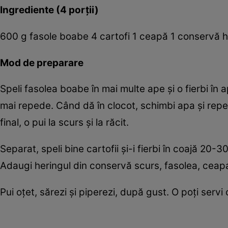
Ingrediente (4 porţii)
600 g fasole boabe 4 cartofi 1 ceapă 1 conservă her
Mod de preparare
Speli fasolea boabe în mai multe ape şi o fierbi în 
mai repede. Când dă în clocot, schimbi apa şi repe
final, o pui la scurs şi la răcit.
Separat, speli bine cartofii şi-i fierbi în coajă 20-30
Adaugi heringul din conservă scurs, fasolea, ceapa 
Pui oţet, sărezi şi piperezi, după gust. O poţi serv