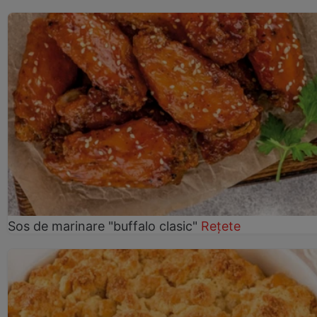
Sos de marinare "buffalo clasic"
Rețete