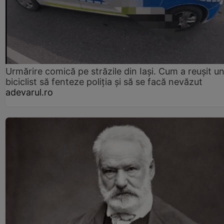
Urmărire comică pe străzile din Iași. Cum a reușit u
biciclist să fenteze poliția și să se facă nevăzut
adevarul.ro