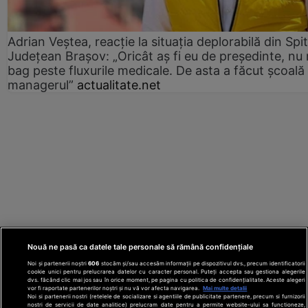
Adrian Veștea, reacție la situația deplorabilă din Spit
Județean Brașov: „Oricât aș fi eu de președinte, nu
bag peste fluxurile medicale. De asta a făcut școală
managerul”
actualitate.net
Nouă ne pasă ca datele tale personale să rămână confidențiale
Noi și partenerii noștri
606
stocăm și/sau accesăm informații pe dispozitivul dvs., precum identificatorii
cookie unici pentru prelucrarea datelor cu caracter personal. Puteți accepta sau gestiona alegerile
dvs. făcând clic mai jos sau în orice moment, pe pagina cu politica de confidențialitate. Aceste alegeri
vor fi raportate partenerilor noștri și nu vă vor afecta navigarea.
Mai multe detalii
Noi si partenerii nostri (retelele de socializare si agentiile de publicitate partenere, precum si furnizorii
nostri de servicii de date analitice) prelucram date pentru a permite website-ului sa functioneze,