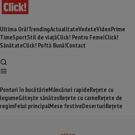
Ultima Oră!
Trending
Actualitate
Vedete
Video
Prime
Time
Sport
Stil de viață
Click! Pentru Femei
Click!
Sănătate
Click! Poftă Bună!
Contact
Ponturi în bucătărie
Mâncăruri rapide
Rețete cu
legume
Gătește sănătos
Rețete cu carne
Rețete de
regim
Felul principal
Mese festive
Deserturi
Rețete