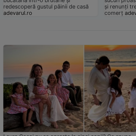
bucătăria într-o brutărie și
sucuri proas
redescoperă gustul pâinii de casă
și renunți tr
adevarul.ro
comerț
adev