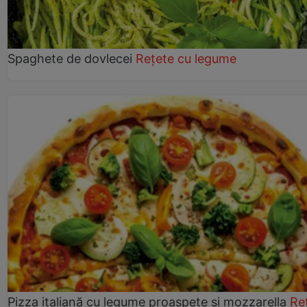
Spaghete de dovlecei
Rețete cu legume
Pizza italiană cu legume proaspete și mozzarella
Re