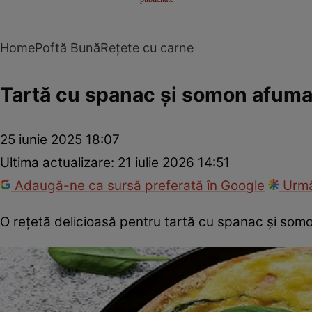
Home
Poftă Bună
Rețete cu carne
Tartă cu spanac și somon afuma
25 iunie 2025 18:07
Ultima actualizare:
21 iulie 2026 14:51
Adaugă-ne ca sursă preferată în Google
Urmă
O rețetă delicioasă pentru tartă cu spanac și som