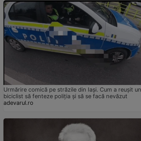
Urmărire comică pe străzile din Iași. Cum a reușit u
biciclist să fenteze poliția și să se facă nevăzut
adevarul.ro