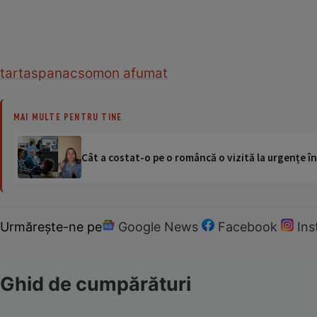
tarta
spanac
somon afumat
MAI MULTE PENTRU TINE
Cât a costat-o pe o româncă o vizită la urgențe în
Urmărește-ne pe
Google News
Facebook
In
Ghid de cumpărături