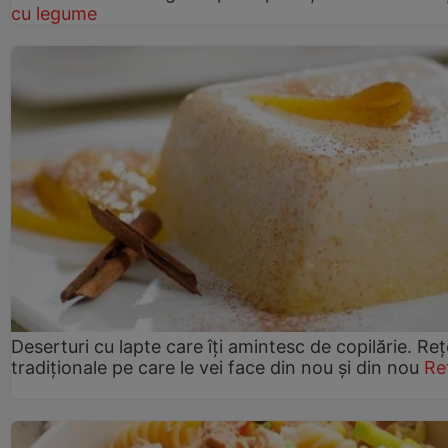
cu legume
Deserturi cu lapte care îți amintesc de copilărie. Reț
tradiționale pe care le vei face din nou și din nou
Re