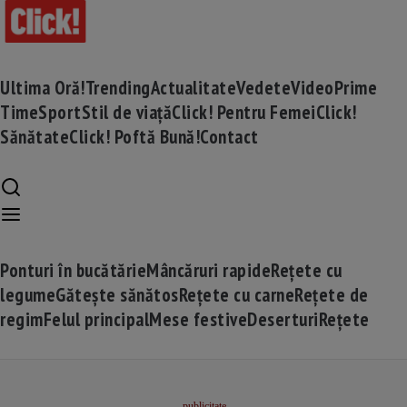
Ultima Oră!
Trending
Actualitate
Vedete
Video
Prime
Time
Sport
Stil de viață
Click! Pentru Femei
Click!
Sănătate
Click! Poftă Bună!
Contact
Ponturi în bucătărie
Mâncăruri rapide
Rețete cu
legume
Gătește sănătos
Rețete cu carne
Rețete de
regim
Felul principal
Mese festive
Deserturi
Rețete