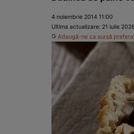
Ponturi în bucătărie
Mâncăruri rapide
Rețete cu legume
4 noiembrie 2014 11:00
Ultima actualizare:
21 iulie 202
Adaugă-ne ca sursă preferat