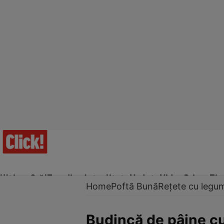
Ultima Oră!
Trending
Actualitate
Vedete
Video
Prime Ti
Home
Poftă Bună
Rețete cu legu
Budincă de pâine cu