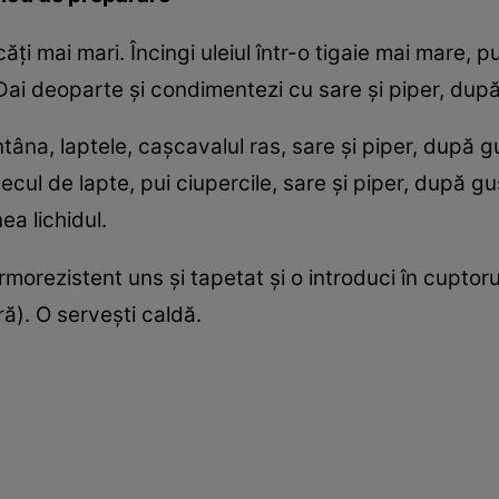
căţi mai mari. Încingi uleiul într-o tigaie mai mare, pu
. Dai deoparte şi condimentezi cu sare şi piper, dup
âna, laptele, caşcavalul ras, sare şi piper, după gus
cul de lapte, pui ciupercile, sare şi piper, după gu
ea lichidul.
morezistent uns şi tapetat şi o introduci în cuptoru
ă). O serveşti caldă.