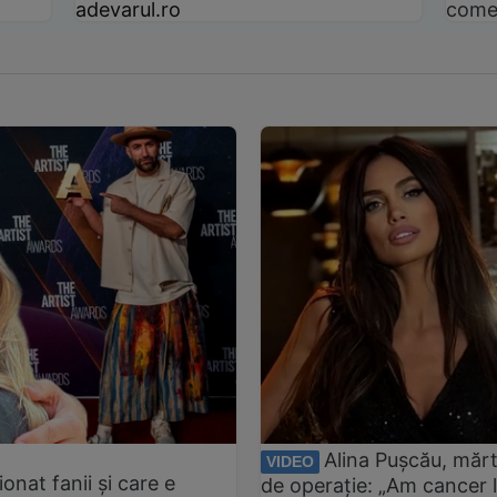
adevarul.ro
come
Alina Pușcău, mărt
VIDEO
onat fanii și care e
de operație: „Am cancer l