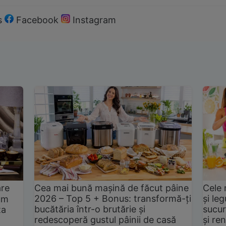
s
Facebook
Instagram
are
Cea mai bună mașină de făcut pâine
Cele 
2026 – Top 5 + Bonus: transformă-ți
și le
um
bucătăria într-o brutărie și
sucur
ta
redescoperă gustul pâinii de casă
și ren