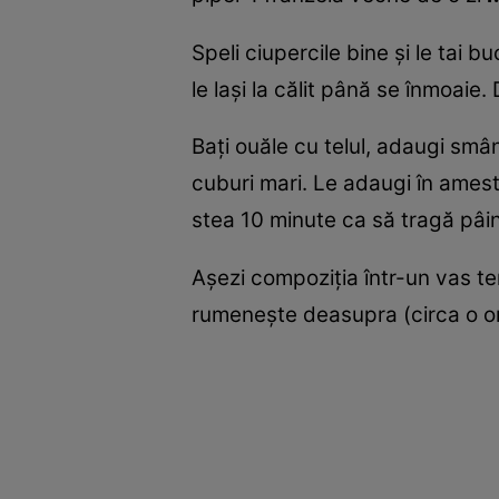
Speli ciupercile bine şi le tai bu
le laşi la călit până se înmoaie
Baţi ouăle cu telul, adaugi smânt
cuburi mari. Le adaugi în ameste
stea 10 minute ca să tragă pâin
Aşezi compoziţia într-un vas ter
rumeneşte deasupra (circa o or