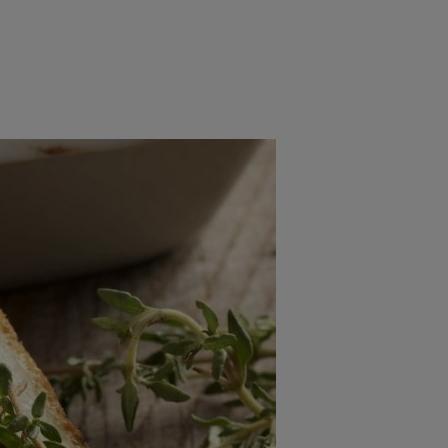
rincipal
Mese festive
Deserturi
Rețete