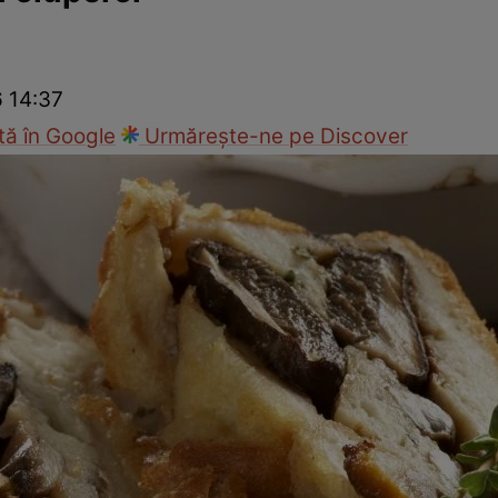
Gătește sănătos
Rețete cu carne
Rețete de regim
Felul p
6 14:37
ă în Google
Urmărește-ne pe Discover