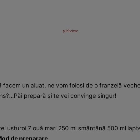
 să facem un aluat, ne vom folosi de o franzelă vech
?...Păi prepară şi te vei convinge singur!
căţei usturoi 7 ouă mari 250 ml smântână 500 ml lap
od de preparare