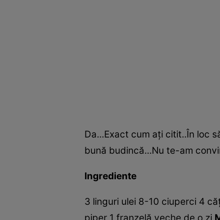
Da...Exact cum aţi citit..În loc
bună budincă...Nu te-am convins
Ingrediente
3 linguri ulei 8-10 ciuperci 4 
piper 1 franzelă veche de o zi
M