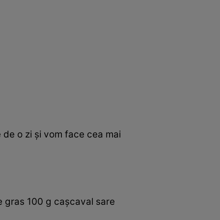
e de o zi şi vom face cea mai
te gras 100 g caşcaval sare