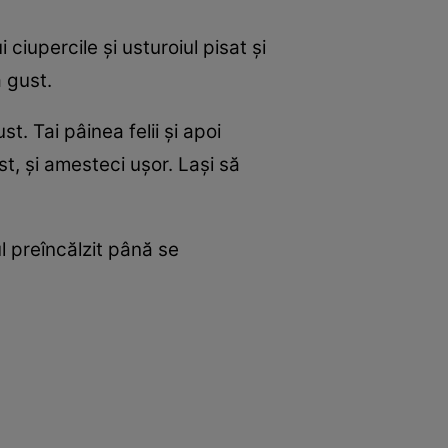
i ciupercile şi usturoiul pisat şi
ă gust.
t. Tai pâinea felii şi apoi
st, şi amesteci uşor. Laşi să
l preîncălzit până se